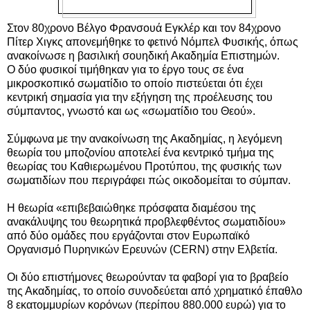
Στον 80χρονο Βέλγο Φρανσουά Εγκλέρ και τον 84χρονο
Πίτερ Χιγκς απονεμήθηκε το φετινό Νόμπελ Φυσικής, όπως
ανακοίνωσε η βασιλική σουηδική Ακαδημία Επιστημών.
Ο δύο φυσικοί τιμήθηκαν για το έργο τους σε ένα
μικροσκοπικό σωματίδιο το οποίο πιστεύεται ότι έχει
κεντρική σημασία για την εξήγηση της προέλευσης του
σύμπαντος, γνωστό και ως «σωματίδιο του Θεού».
Σύμφωνα με την ανακοίνωση της Ακαδημίας, η λεγόμενη
θεωρία του μποζονίου αποτελεί ένα κεντρικό τμήμα της
θεωρίας του Καθιερωμένου Προτύπου, της φυσικής των
σωματιδίων που περιγράφει πώς οικοδομείται το σύμπαν.
Η θεωρία «επιβεβαιώθηκε πρόσφατα διαμέσου της
ανακάλυψης του θεωρητικά προβλεφθέντος σωματιδίου»
από δύο ομάδες που εργάζονται στον Ευρωπαϊκό
Οργανισμό Πυρηνικών Ερευνών (CERN) στην Ελβετία.
Οι δύο επιστήμονες θεωρούνταν τα φαβορί για το βραβείο
της Ακαδημίας, το οποίο συνοδεύεται από χρηματικό έπαθλο
8 εκατομμυρίων κορόνων (περίπου 880.000 ευρώ) για το