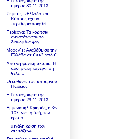
Η Γελοιογραφία της
ημέρας 30.11.2013
Σημίτης: «Ελλάδα και
Κύπρος έχουν
περιθωριοποιηθεί...
Περίεργα: Τα κορίτσια
αναστάτωσαν το
διανομένα φαγ...
Moody΄s: Αναβάθμισε την
Ελλάδα σε Caa3 από C
Από γερμανική σκοπιά: Η
αυστριακή κυβέρνηση
θέλει ...
Οι ευθύνες του υπουργού
Παιδείας
Η Γελοιογραφία της
ημέρας 29.11.2013
Εμμανουήλ Κριαράς, ετών
107: για τη ζωή, τον
έρωτα...
Η μεγάλη κρίση των
συντάξεων