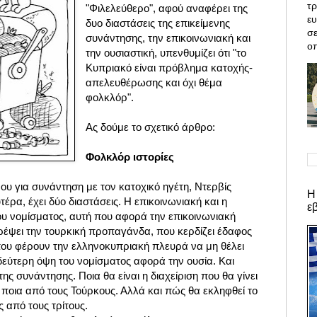
τρ
"Φιλελεύθερο", αφού αναφέρει της
ε
δυο διαστάσεις της επικείμενης
σε
συνάντησης, την επικοινωνιακή και
οπ
την ουσιαστική, υπενθυμίζει ότι "το
Κυπριακό είναι πρόβλημα κατοχής-
απελευθέρωσης και όχι θέμα
φολκλόρ".
Ας δούμε το σχετικό άρθρο:
Φολκλόρ ιστορίες
υ για συνάντηση με τον κατοχικό ηγέτη, Ντερβίς
Η
έρα, έχει δύο διαστάσεις. Η επικοινωνιακή και η
ε
ου νομίσματος, αυτή που αφορά την επικοινωνιακή
ρέψει την τουρκική προπαγάνδα, που κερδίζει έδαφος
που φέρουν την ελληνοκυπριακή πλευρά να μη θέλει
δεύτερη όψη του νομίσματος αφορά την ουσία. Και
ς συνάντησης. Ποια θα είναι η διαχείριση που θα γίνει
 ποια από τους Τούρκους. Αλλά και πώς θα εκληφθεί το
 από τους τρίτους.