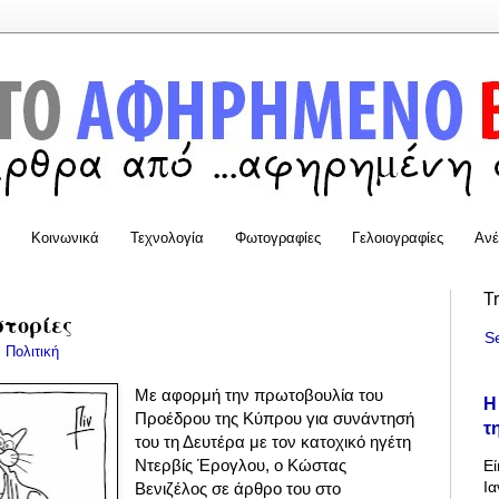
Κοινωνικά
Τεχνολογία
Φωτογραφίες
Γελοιογραφίες
Ανέ
T
στορίες
S
:
Πολιτική
Με αφορμή την πρωτοβουλία του
Η
Προέδρου της Κύπρου για συνάντησή
τ
του τη Δευτέρα με τον κατοχικό ηγέτη
Ντερβίς Έρογλου, ο Κώστας
Εί
Ια
Βενιζέλος σε άρθρο του στο