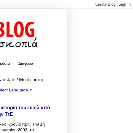
κδοτα
Διάφορα
ranslate / Μετάφραση
elect Language
▼
 ιστορία του ευρώ από
ην ΤτΕ
κοσι χρόνια πριν, την 1η
νουαρίου 2002, τα