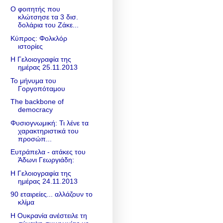
Ο φοιτητής που
κλώτσησε τα 3 δισ.
δολάρια του Ζάκε...
Κύπρος: Φολκλόρ
ιστορίες
Η Γελοιογραφία της
ημέρας 25.11.2013
Το μήνυμα του
Γοργοπόταμου
The backbone of
democracy
Φυσιογνωμική: Τι λένε τα
χαρακτηριστικά του
προσώπ...
Ευτράπελα - ατάκες του
Άδωνι Γεωργιάδη:
Η Γελοιογραφία της
ημέρας 24.11.2013
90 εταιρείες... αλλάζουν το
κλίμα
Η Ουκρανία ανέστειλε τη