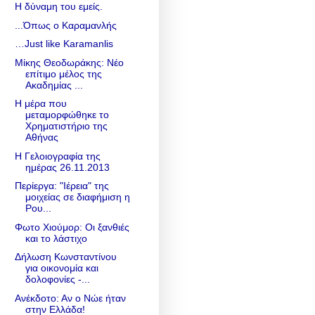
Η δύναμη του εμείς.
...Όπως ο Καραμανλής
…Just like Karamanlis
Μίκης Θεοδωράκης: Νέο
επίτιμο μέλος της
Ακαδημίας ...
Η μέρα που
μεταμορφώθηκε το
Χρηματιστήριο της
Αθήνας
Η Γελοιογραφία της
ημέρας 26.11.2013
Περίεργα: "Ιέρεια" της
μοιχείας σε διαφήμιση η
Ρου...
Φωτο Χιούμορ: Οι ξανθιές
και το λάστιχο
Δήλωση Κωνσταντίνου
για οικονομία και
δολοφονίες -...
Ανέκδοτο: Αν ο Νώε ήταν
στην Ελλάδα!