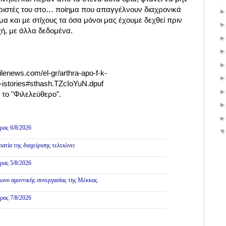
ειριστές του στο… ποίημα που απαγγέλνουν διαχρονικά
μα και με στίχους τα όσα μόνοι μας έχουμε δεχθεί πριν
χή, με άλλα δεδομένα.
ilenews.com/el-gr/arthra-apo-f-k-
r-istories#sthash.TZcIoYuN.dpuf
 το "
Φιλελεύθερο".
ρας 6/8/2026
τία της διαχείρισης τελειώνει
ρας 5/8/2026
ωνο αμυντικής συνεργασίας της Μέκκας
ρας 7/8/2026