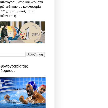
απεζογραμμάτια και κέρματα
υρώ τέθηκαν σε κυκλοφορία
 12 χώρες, μεταξύ των
οίων και η ...
 φωτογραφία της
βδομάδας