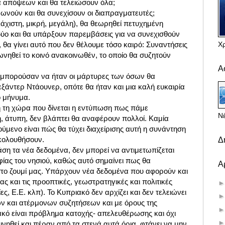
α απόψεων και θα τελειώσουν όλα;
ωνούν και θα συνεχίσουν οι διαπραγματευτές;
άχιστη, μικρή, μεγάλη), θα θεωρηθεί πετυχημένη
ύο και θα υπάρξουν παρεμβάσεις για να συνεχισθούν
Χ
, θα γίνει αυτό που δεν θέλουμε τόσο καιρό: Συναντήσεις
νηθεί το κοινό ανακοινωθέν, το οποίο θα συζητούν
Α
 μπορούσαν να ήταν οι μάρτυρες των όσων θα
λεξάντερ Ντάουνερ, οπότε θα ήταν και μια καλή ευκαιρία
ο μήνυμα.
τή τη χώρα που δίνεται η εντύπωση πως πάμε
Νέ
, άτυπη, δεν βλάπτει θα αναφέρουν πολλοί. Καμία
ούμενο είναι πώς θα τύχει διαχείρισης αυτή η συνάντηση
κολουθήσουν.
Δ
άση τα νέα δεδομένα, δεν μπορεί να αντιμετωπίζεται
ίας του νησιού, καθώς αυτό σημαίνει πως θα
Α
το ζουμί μας. Υπάρχουν νέα δεδομένα που αφορούν και
ς και τις προοπτικές, γεωστρατηγικές και πολιτικές
ες, Ε.Ε. κλπ). Το Κυπριακό δεν αρχίζει και δεν τελειώνει
ων και ατέρμονων συζητήσεων και με όρους της
ιακό είναι πρόβλημα κατοχής- απελευθέρωσης και όχι
νηθεί και πέραν από τα στενά αυτά όρια, φτάνει να μην