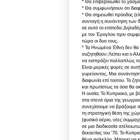
* Θα επιβεβαιωθεί το χάσμ
* Θα συμφωνήσουν ότι διαφ
* Θα σημειωθεί πρόοδος (ελ
συνταγή η συνάντηση των δ
σε αυτό το επίπεδο; Δηλαδή
με τον Έρογλου πριν συμφω
τώρα οι δυο τους.
* Τα Ηνωμένα Έθνη δεν θα
συζητηθούν; Λείπει και ο Α
να εισπράξει πολλαπλώς τ
Είναι μερικές φορές σε αυ
γυρεύοντας. Μια συνάντηση
διαφωνία επί τούτου. Το ζητ
και πρωτίστως τα όσα θα α
Η ουσία; Το Κυπριακό, με β
στα στενά όρια της γεωγραφ
συνεχίσουμε να βράζουμε σ
τη στρατηγική θέση της χώρα
(φυσικό αέριο, νέες συμμαχί
σε μια διαδικασία ατέλειωτ
δεκαετίας του '70. Το Κυπρ
θέμα φολκλόρ. Μπορεί να κι