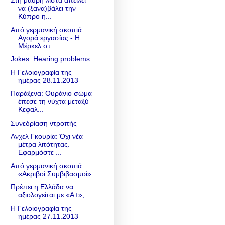
Στη μαύρη λίστα απειλεί
να (ξανα)βάλει την
Κύπρο η...
Από γερμανική σκοπιά:
Αγορά εργασίας - Η
Μέρκελ στ...
Jokes: Hearing problems
Η Γελοιογραφία της
ημέρας 28.11.2013
Παράξενα: Ουράνιο σώμα
έπεσε τη νύχτα μεταξύ
Κεφαλ...
Συνεδρίαση ντροπής
Ανχελ Γκουρία: Όχι νέα
μέτρα λιτότητας.
Εφαρμόστε ...
Από γερμανική σκοπιά:
«Ακριβοί Συμβιβασμοί»
Πρέπει η Ελλάδα να
αξιολογείται με «A+»;
Η Γελοιογραφία της
ημέρας 27.11.2013