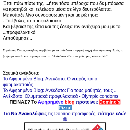
Έτσι πάω πίσω της, ...ήταν τόσο υπέροχα που δε μπόρεσα
να κρατηθώ και τελείωσα μέσα σε λίγα δευτερόλεπτα.
Με κοίταξε λίγο συνοφρυωμένη και με ρώτησε:
- Το έβαλες το προφυλακτικό;
Και βέβαια! της είπα και της έδειξα τον αντίχειρά μου με το
...προφυλακτικό!
Λιποθύμησε...
Σημείωση: Όπως συνήθως συμβαίνει με τα ανέκδοτα η αρχική πηγή είναι άγνωστη. Εμείς το
βρήκαμε στο fb και συγκεκριμένα στο "Ανέκδοτα - Γιατί το γέλιο μας κάνει καλό!"
Σχετικά ανέκδοτα:
Το Αφηρημένο Blog: Ανέκδοτο: Ο νεαρός και ο
φαρμακοποιός
Το Αφηρημένο Blog: Ανέκδοτο: Για τους μαθητές, τους ...
Ανέκδοτο: Ολυμπιακά προφυλακτικά - Olympic condoms
ΠΕΙΝΑΣ? Το
Αφηρημένο
blog
προτείνει:
Domino's
Pizza!
Για
Να Ανακαλύψεις
τις Domino προσφορές,
πάτησε εδώ!
😄