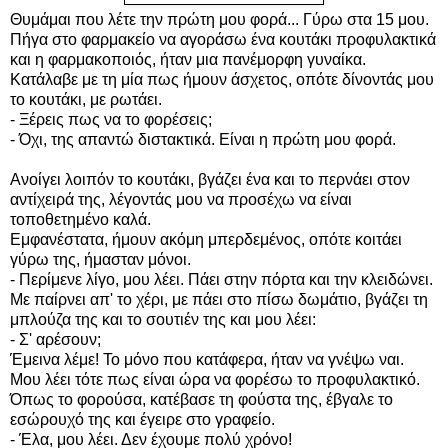
Θυμάμαι που λέτε την πρώτη μου φορά... Γύρω στα 15 μου.
Πήγα στο φαρμακείο να αγοράσω ένα κουτάκι προφυλακτικά
και η φαρμακοποιός, ήταν μια πανέμορφη γυναίκα.
Κατάλαβε με τη μία πως ήμουν άσχετος, οπότε δίνοντάς μου
το κουτάκι, με ρωτάει.
- Ξέρεις πως να το φορέσεις;
- Όχι, της απαντώ διστακτικά. Είναι η πρώτη μου φορά.
Ανοίγει λοιπόν το κουτάκι, βγάζει ένα και το περνάει στον
αντίχειρά της, λέγοντάς μου να προσέχω να είναι
τοποθετημένο καλά.
Εμφανέστατα, ήμουν ακόμη μπερδεμένος, οπότε κοιτάει
γύρω της, ήμασταν μόνοι.
- Περίμενε λίγο, μου λέει. Πάει στην πόρτα και την κλειδώνει.
Με παίρνει απ' το χέρι, με πάει στο πίσω δωμάτιο, βγάζει τη
μπλούζα της και το σουτιέν της και μου λέει:
- Σ' αρέσουν;
Έμεινα λέμε! Το μόνο που κατάφερα, ήταν να γνέψω ναι.
Μου λέει τότε πως είναι ώρα να φορέσω το προφυλακτικό.
Όπως το φορούσα, κατέβασε τη φούστα της, έβγαλε το
εσώρουχό της και έγειρε στο γραφείο.
- Έλα, μου λέει. Δεν έχουμε πολύ χρόνο!