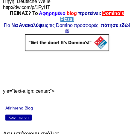
Πηγή: Deutsche Welle
http://dw.com/p/1FyHT
ΠΕΙΝΑΣ? Το
Αφηρημένο
blog
προτείνει:
Domino's
Pizza!
Για
Να Ανακαλύψεις
τις Domino προσφορές,
πάτησε εδώ!
😄
yle="text-align: center;">
Afirimeno Blog
Κοινή χρήση
Δεν υπάρχουν σχόλια: