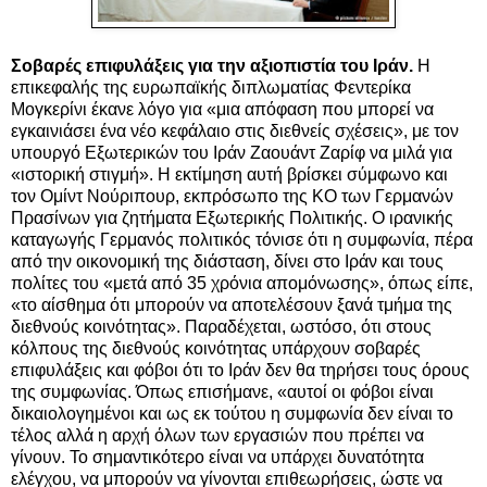
Σοβαρές επιφυλάξεις για την αξιοπιστία του Ιράν.
Η
επικεφαλής της ευρωπαϊκής διπλωματίας Φεντερίκα
Μογκερίνι έκανε λόγο για «μια απόφαση που μπορεί να
εγκαινιάσει ένα νέο κεφάλαιο στις διεθνείς σχέσεις», με τον
υπουργό Εξωτερικών του Ιράν Ζαουάντ Ζαρίφ να μιλά για
«ιστορική στιγμή». Η εκτίμηση αυτή βρίσκει σύμφωνο και
τον Ομίντ Νούριπουρ, εκπρόσωπο της ΚΟ των Γερμανών
Πρασίνων για ζητήματα Εξωτερικής Πολιτικής. Ο ιρανικής
καταγωγής Γερμανός πολιτικός τόνισε ότι η συμφωνία, πέρα
από την οικονομική της διάσταση, δίνει στο Ιράν και τους
πολίτες του «μετά από 35 χρόνια απομόνωσης», όπως είπε,
«το αίσθημα ότι μπορούν να αποτελέσουν ξανά τμήμα της
διεθνούς κοινότητας». Παραδέχεται, ωστόσο, ότι στους
κόλπους της διεθνούς κοινότητας υπάρχουν σοβαρές
επιφυλάξεις και φόβοι ότι το Ιράν δεν θα τηρήσει τους όρους
της συμφωνίας. Όπως επισήμανε, «αυτοί οι φόβοι είναι
δικαιολογημένοι και ως εκ τούτου η συμφωνία δεν είναι το
τέλος αλλά η αρχή όλων των εργασιών που πρέπει να
γίνουν. Το σημαντικότερο είναι να υπάρχει δυνατότητα
ελέγχου, να μπορούν να γίνονται επιθεωρήσεις, ώστε να