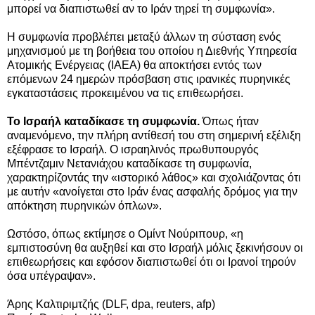
μπορεί να διαπιστωθεί αν το Ιράν τηρεί τη συμφωνία».
Η συμφωνία προβλέπει μεταξύ άλλων τη σύσταση ενός
μηχανισμού με τη βοήθεια του οποίου η Διεθνής Υπηρεσία
Ατομικής Ενέργειας (IAEA) θα αποκτήσει εντός των
επόμενων 24 ημερών πρόσβαση στις ιρανικές πυρηνικές
εγκαταστάσεις προκειμένου να τις επιθεωρήσει.
Το Ισραήλ καταδίκασε τη συμφωνία.
Όπως ήταν
αναμενόμενο, την πλήρη αντίθεσή του στη σημερινή εξέλιξη
εξέφρασε το Ισραήλ. Ο ισραηλινός πρωθυπουργός
Μπέντζαμιν Νετανιάχου καταδίκασε τη συμφωνία,
χαρακτηρίζοντάς την «ιστορικό λάθος» και σχολιάζοντας ότι
με αυτήν «ανοίγεται στο Ιράν ένας ασφαλής δρόμος για την
απόκτηση πυρηνικών όπλων».
Ωστόσο, όπως εκτίμησε ο Ομίντ Νούριπουρ, «η
εμπιστοσύνη θα αυξηθεί και στο Ισραήλ μόλις ξεκινήσουν οι
επιθεωρήσεις και εφόσον διαπιστωθεί ότι οι Ιρανοί τηρούν
όσα υπέγραψαν».
Άρης Καλτιριμτζής (DLF, dpa, reuters, afp)