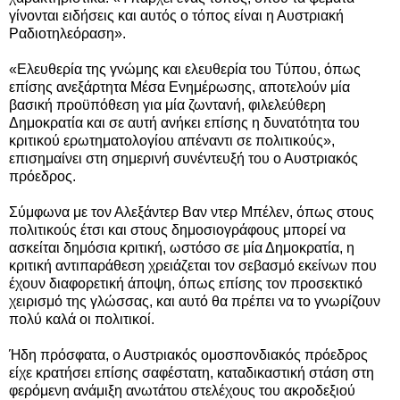
γίνονται ειδήσεις και αυτός ο τόπος είναι η Αυστριακή
Ραδιοτηλεόραση».
«Ελευθερία της γνώμης και ελευθερία του Τύπου, όπως
επίσης ανεξάρτητα Μέσα Ενημέρωσης, αποτελούν μία
βασική προϋπόθεση για μία ζωντανή, φιλελεύθερη
Δημοκρατία και σε αυτή ανήκει επίσης η δυνατότητα του
κριτικού ερωτηματολογίου απέναντι σε πολιτικούς»,
επισημαίνει στη σημερινή συνέντευξή του ο Αυστριακός
πρόεδρος.
Σύμφωνα με τον Αλεξάντερ Βαν ντερ Μπέλεν, όπως στους
πολιτικούς έτσι και στους δημοσιογράφους μπορεί να
ασκείται δημόσια κριτική, ωστόσο σε μία Δημοκρατία, η
κριτική αντιπαράθεση χρειάζεται τον σεβασμό εκείνων που
έχουν διαφορετική άποψη, όπως επίσης τον προσεκτικό
χειρισμό της γλώσσας, και αυτό θα πρέπει να το γνωρίζουν
πολύ καλά οι πολιτικοί.
Ήδη πρόσφατα, ο Αυστριακός ομοσπονδιακός πρόεδρος
είχε κρατήσει επίσης σαφέστατη, καταδικαστική στάση στη
φερόμενη ανάμιξη ανωτάτου στελέχους του ακροδεξιού