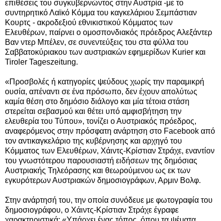
επιθέσεις του συγκυβερνώντος στην Αυστρία -με το
συντηρητικό Λαϊκό Κόμμα του καγκελάριου Σεμπάστιαν
Κουρτς - ακροδεξιού εθνικιστικού Κόμματος των
Ελευθέρων, παίρνει ο ομοσπονδιακός πρόεδρος Αλεξάντερ
Βαν ντερ Μπέλεν, σε συνεντεύξεις του στα φύλλα του
Σαββατοκύριακου των αυστριακών εφημερίδων Kurier και
Tiroler Tageszeitung.
«Προσβολές ή κατηγορίες ψεύδους χωρίς την παραμικρή
ουσία, απέναντι σε ένα πρόσωπο, δεν έχουν απολύτως
καμία θέση στο δημόσιο διάλογο και μία τέτοια στάση
στερείται σεβασμού και θέτει υπό αμφισβήτηση την
ελευθερία του Τύπου», τονίζει ο Αυστριακός πρόεδρος,
αναφερόμενος στην πρόσφατη ανάρτηση στο Facebook από
τον αντικαγκελάριο της κυβέρνησης και αρχηγό του
Κόμματος των Ελευθέρων, Χάιντς-Κρίστιαν Στράχε, εναντίον
του γνωστότερου παρουσιαστή ειδήσεων της δημόσιας
Αυστριακής Τηλεόρασης και θεωρούμενου ως εκ των
εγκυρότερων Αυστριακών δημοσιογράφων, Αρμιν Βολφ.
Στην ανάρτησή του, την οποία συνόδευε με φωτογραφία του
δημοσιογράφου, ο Χάιντς-Κρίστιαν Στράχε έγραφε
χαρακτηριστικά: «Υπάρχει ένας τόπος, όπου τα ψέματα