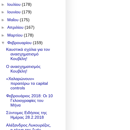
►
Ιουλίου
(178)
►
Ιουνίου
(179)
►
Μαΐου
(175)
►
Απριλίου
(167)
►
Μαρτίου
(178)
▼
Φεβρουαρίου
(159)
Καυστικά σχόλια για τον
ανασχηματισμό
Κουβέλη!
Ο ανασχηματισμός
Κουβέλη!
«Χαλαρώνουν»
περαιτέρω τα capital
controls
Φεβρουάριος 2018: Οι 10
Γελοιογραφίες του
Μήνα
Σύντομες Ειδήσεις της
Ημέρας 28.2.2018
Αλέξανδρος Λυκουρέζος,
η τέχνη της ζωής