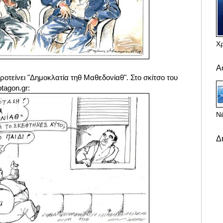
Χ
Α
προτείνει "Δημοκλατία τηθ Μαθεδονίαθ". Στο σκίτσο του
tagon.gr:
Νέ
Δ