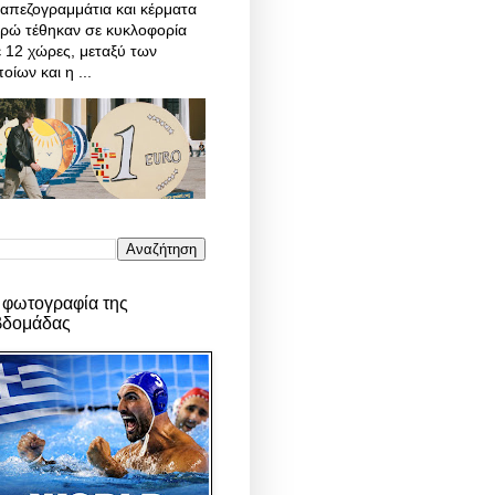
απεζογραμμάτια και κέρματα
υρώ τέθηκαν σε κυκλοφορία
 12 χώρες, μεταξύ των
οίων και η ...
 φωτογραφία της
βδομάδας