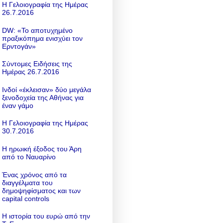
Η Γελοιογραφία της Ημέρας
26.7.2016
DW: «To αποτυχημένο
πραξικόπημα ενισχύει τον
Ερντογάν»
Σύντομες Ειδήσεις της
Ημέρας 26.7.2016
Ινδοί «έκλεισαν» δύο μεγάλα
ξενοδοχεία της Αθήνας για
έναν γάμο
Η Γελοιογραφία της Ημέρας
30.7.2016
Η ηρωική έξοδος του Άρη
από το Ναυαρίνο
Ένας χρόνος από τα
διαγγέλματα του
δημοψηφίσματος και των
capital controls
Η ιστορία του ευρώ από την