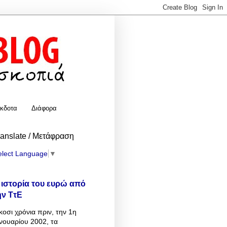
κδοτα
Διάφορα
ranslate / Μετάφραση
elect Language
▼
 ιστορία του ευρώ από
ην ΤτΕ
κοσι χρόνια πριν, την 1η
νουαρίου 2002, τα