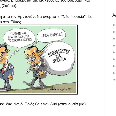
νίας, Δημοκρατία της Μακεδονίας του Βαρδάρη και
 (Σκόπια).
Α
η από τον Ερντογάν: Να ονομαστεί "Νέα Τουρκία"! Σε
ύ στο Έθνος.
αι ένα Νονό. Ποιός θα είναι; Δυό (στην ουσία μια)