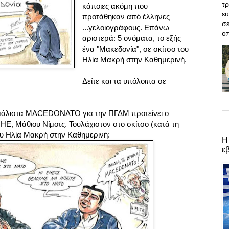
τρ
κάποιες ακόμη που
ε
προτάθηκαν από έλληνες
σε
...γελοιογράφους. Επάνω
οπ
αριστερά:
5 ονόματα, τ
ο εξής
ένα "Μακεδονία", σε
σκίτσο του
Ηλία Μακρή στην Καθημερινή.
Δείτε και τα υπόλοιπα σε
 μάλιστα MACEDONATO για την ΠΓΔΜ προτείνει ο
ΗΕ, Μάθιου Νίμοτς. Τουλάχιστον στο σκίτσο (κατά τη
ου Ηλία Μακρή στην Καθημερινή:
Η
ε