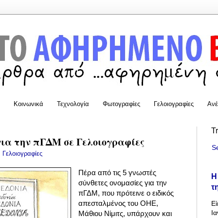
Κοινωνικά
Τεχνολογία
Φωτογραφίες
Γελοιογραφίες
Ανέ
T
ια την πΓΔΜ σε Γελοιογραφίες
S
:
Γελοιογραφίες
Πέρα από τις 5 γνωστές
Η
σύνθετες ονομασίες
για την
τ
πΓΔΜ,
που πρότεινε ο ειδικός
απεσταλμένος του ΟΗΕ,
Εί
Ια
Μάθιου Νίμιτς, υπάρχουν και