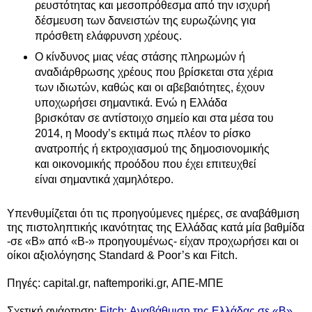
ρευστότητας και μεσοπρόθεσμα από την ισχυρή
δέσμευση των δανειστών της ευρωζώνης για
πρόσθετη ελάφρυνση χρέους.
Ο κίνδυνος μιας νέας στάσης πληρωμών ή
αναδιάρθρωσης χρέους που βρίσκεται στα χέρια
των ιδιωτών, καθώς και οι αβεβαιότητες, έχουν
υποχωρήσει σημαντικά. Ενώ η Ελλάδα
βρισκόταν σε αντίστοιχο σημείο και στα μέσα του
2014, η Moody’s εκτιμά πως πλέον το ρίσκο
ανατροπής ή εκτροχιασμού της δημοσιονομικής
και οικονομικής προόδου που έχει επιτευχθεί
είναι σημαντικά χαμηλότερο.
Υπενθυμίζεται ότι τις προηγούμενες ημέρες, σε αναβάθμιση
της πιστοληπτικής ικανότητας της Ελλάδας κατά μία βαθμίδα
-σε «Β» από «B-» προηγουμένως- είχαν προχωρήσει και οι
οίκοι αξιολόγησης Standard & Poor’s και Fitch.
Πηγές: capital.gr, naftemporiki.gr, ΑΠΕ-ΜΠΕ
Σχετική ανάρτηση:
Fitch: Αναβάθμιση της Ελλάδας σε «Β»