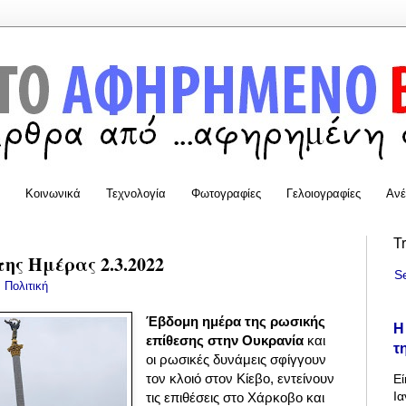
Κοινωνικά
Τεχνολογία
Φωτογραφίες
Γελοιογραφίες
Ανέ
T
της Ημέρας 2.3.2022
S
:
Πολιτική
Έβδομη ημέρα της ρωσικής
Η
επίθεσης στην Ουκρανία
και
τ
οι ρωσικές δυνάμεις σφίγγουν
τον κλοιό στον Κίεβο, εντείνουν
Εί
Ια
τις επιθέσεις στο Χάρκοβο και