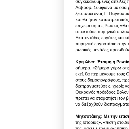
συγκεκαλυμμένες απειλές 
Λαβρόφ. Σύμφωνα με όσα με
ξεσπάσει ένας Γ΄ Παγκόσμ
και θα ήταν καταστρεπτικός
επιχείρηση της Ρωσίας «θα 
αποκτούσε πυρηνικά όπλα
Εκατοντάδες εργάτες και κ
πυρηνικό εργοστάσιο στην 
ρωσικές μονάδες προωθούντ
Κρεμλίνο: Έτοιμη η Ρωσία
σήμερα. «Σήμερα γύρω στις
εκεί, θα περιμένουμε τους
στους δημοσιογράφους, προσ
διαπραγματεύσεις, χωρίς να
Ουκρανός πρόεδρος Βολοντί
πρέπει να σταματήσει τον
να διεξαχθούν διαπραγματε
Μητσοτάκης: Με την επισ
της Ιστορίας», «πιστή στο 
της, μαζί με την ευρωπαϊκή