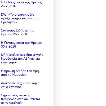
Η Γελοιογραφία της Ημέρας
26.7.2016
DW: «To αποτυχημένο
πραξικόπημα ενισχύει τον
Ερντογάν»
Σύντομες Ειδήσεις της
Ημέρας 26.7.2016
Η Γελοιογραφία της Ημέρας
30.7.2016
Ινδοί «έκλεισαν» δύο μεγάλα
ξενοδοχεία της Αθήνας για
έναν γάμο
Η ηρωική έξοδος του Άρη
από το Ναυαρίνο
Ανέκδοτα: Η χοντρή κυρία
και ο ζητιάνος
Σημαντικός ταφικός
περίβολος αποκαλύπτεται
στην Αμφίπολη