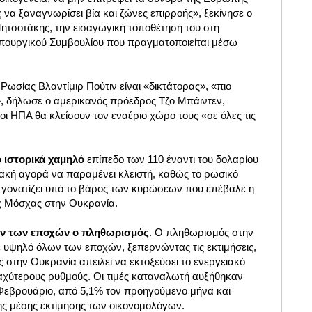
 να ξαναγνωρίσει βία και ζώνες επιρροής», ξεκίνησε ο
τσοτάκης, την εισαγωγική τοποθέτησή του στη
πουργικού Συμβουλίου που πραγματοποιείται μέσω
Ρωσίας Βλαντίμιρ Πούτιν είναι «δικτάτορας», «πιο
 δήλωσε ο αμερικανός πρόεδρος Τζο Μπάιντεν,
οι ΗΠΑ θα κλείσουν τον εναέριο χώρο τους «σε όλες τις
 ιστορικά χαμηλό
επίπεδο των 110 έναντι του δολαρίου
ιακή αγορά να παραμένει κλειστή, καθώς το ρωσικό
 γονατίζει υπό το βάρος των κυρώσεων που επέβαλε η
ς Μόσχας στην Ουκρανία.
ν των εποχών ο πληθωρισμός
. Ο πληθωρισμός στην
υψηλό όλων των εποχών, ξεπερνώντας τις εκτιμήσεις,
 στην Ουκρανία απειλεί να εκτοξεύσει το ενεργειακό
αχύτερους ρυθμούς. Οι τιμές καταναλωτή αυξήθηκαν
Φεβρουάριο, από 5,1% τον προηγούμενο μήνα και
ης μέσης εκτίμησης των οικονομολόγων.