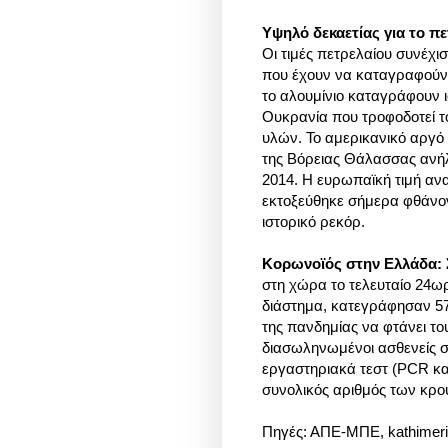
Υψηλό δεκαετίας για το πε
Οι τιμές πετρελαίου συνέχι
που έχουν να καταγραφούν ε
το αλουμίνιο καταγράφουν ι
Ουκρανία που τροφοδοτεί τ
υλών. Το αμερικανικό αργό 
της Βόρειας Θάλασσας ανήλ
2014. Η ευρωπαϊκή τιμή ανα
εκτοξεύθηκε σήμερα φθάνο
ιστορικό ρεκόρ.
Κορωνοϊός στην Ελλάδα: Σ
στη χώρα το τελευταίο 24ω
διάστημα, κατεγράφησαν 57
της πανδημίας να φτάνει το
διασωληνωμένοι ασθενείς σ
εργαστηριακά τεστ (PCR και 
συνολικός αριθμός των κρο
Πηγές: ΑΠΕ-ΜΠΕ, kathimerin