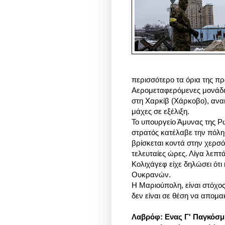
περισσότερο τα όρια της π
Αερομεταφερόμενες μονάδε
στη Χαρκίβ (Χάρκοβο), ανα
μάχες σε εξέλιξη.
Το υπουργείο Άμυνας της Ρ
στρατός κατέλαβε την πόλη
βρίσκεται κοντά στην χερσό
τελευταίες ώρες. Λίγα λεπ
Κολιχάγεφ είχε δηλώσει ότι
Ουκρανών.
Η Μαριούπολη, είναι στόχο
δεν είναι σε θέση να απομα
Λαβρόφ: Ενας Γ' Παγκόσμ