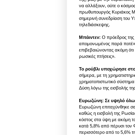
να αλλάξουν, ούτε ο κόσμος
πρωθυπουργός Κυριάκος Μη
σημερινή συνεδρίαση του Υ
τηλεδιάσκεψης.
Μπάιντεν:
Ο πρόεδρος της 
απομονωμένος παρά ποτέ»,
επιβεβαιώνοντας ακόμη ότι 
ρωσικές πτήσεις».
Το ρούβλι υποχώρησε στο
σήμερα, με τη χρηματιστηρ
χρηματοπιστωτικό σύστημα
Δύση λόγω της εισβολής τη
Ευρωζώνη:
Σε υψηλό όλω
Ευρωζώνη επιταχύνθηκε σε 
καθώς η εισβολή της Ρωσίας
κόστος στα ύψη με ακόμη τ
κατά 5,8% από πέρυσι τον 
περισσότερο από το 5,6% τ