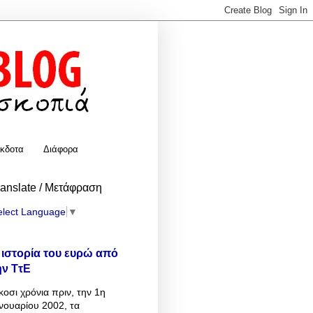
κδοτα
Διάφορα
ranslate / Μετάφραση
elect Language
▼
 ιστορία του ευρώ από
ην ΤτΕ
κοσι χρόνια πριν, την 1η
νουαρίου 2002, τα