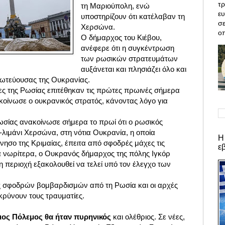
τρ
τη Μαριούπολη, ενώ
ε
υποστηρίζουν ότι κατέλαβαν τη
σε
Χερσώνα.
οπ
Ο δήμαρχος του Κιέβου,
ανέφερε ότι η συγκέντρωση
των ρωσικών στρατευμάτων
αυξάνεται και πλησιάζει όλο και
ρωτεύουσας της Ουκρανίας.
ς της Ρωσίας επιτέθηκαν τις πρώτες πρωινές σήμερα
κοίνωσε ο ουκρανικός στρατός, κάνοντας λόγο για
ωσίας ανακοίνωσε σήμερα το πρωί ότι ο ρωσικός
-λιμάνι Χερσώνα, στη νότια Ουκρανία, η οποία
Η
νησο της Κριμαίας, έπειτα από σφοδρές μάχες τις
ε
τά νωρίτερα, ο Ουκρανός δήμαρχος της πόλης Ιγκόρ
 η περιοχή εξακολουθεί να τελεί υπό τον έλεγχο των
ς σφοδρών βομβαρδισμών από τη Ρωσία και οι αρχές
κρύνουν τους τραυματίες.
ιος Πόλεμος θα ήταν πυρηνικός
και ολέθριος. Σε νέες,