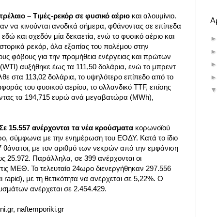
τρέλαιο – Τιμές-ρεκόρ σε φυσικό αέριο
και αλουμίνιο.
Α
σαν να κινούνται ανοδικά σήμερα, φθάνοντας σε επίπεδα
δώ και σχεδόν μία δεκαετία, ενώ το φυσικό αέριο και
στορικά ρεκόρ, όλα εξαιτίας του πολέμου στην
ους φόβους για την προμήθεια ενέργειας και πρώτων
(WTI) αυξήθηκε έως τα 111,50 δολάρια, ενώ το μπρεντ
θε στα 113,02 δολάρια, το υψηλότερο επίπεδο από το
φοράς του φυσικού αερίου, το ολλανδικό TTF, επίσης
ντας τα 194,715 ευρώ ανά μεγαβατώρα (MWh),
ε 15.557 ανέρχονται τα νέα κρούσματα
κορωνοϊού
ρο, σύμφωνα με την ενημέρωση του ΕΟΔΥ. Κατά το ίδιο
 θάνατοι, με τον αριθμό των νεκρών από την εμφάνιση
υς 25.972. Παράλληλα, σε 399 ανέρχονται οι
τις ΜΕΘ. Το τελευταίο 24ωρο διενεργήθηκαν 297.556
rapid), με τη θετικότητα να ανέρχεται σε 5,22%. Ο
υσμάτων ανέρχεται σε 2.454.429.
i.gr,
naftemporiki.gr