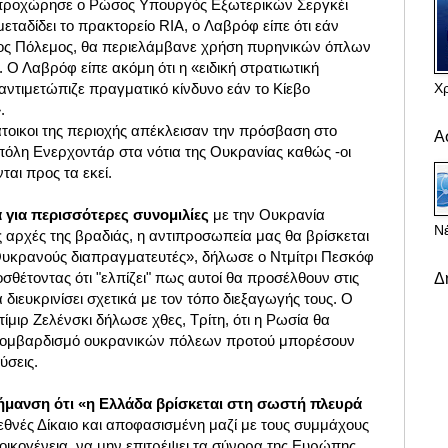
προχώρησε ο Ρώσος Υπουργός Εξωτερικών Σεργκέι
ταδίδει το πρακτορείο RIA, o Λαβρόφ είπε ότι εάν
ιος Πόλεμος, θα περιελάμβανε χρήση πυρηνικών όπλων
. Ο Λαβρόφ είπε ακόμη ότι η «ειδική στρατιωτική
Χ
αντιμετώπιζε πραγματικό κίνδυνο εάν το Κίεβο
».
άτοικοι της περιοχής απέκλεισαν την πρόσβαση στο
Α
πόλη Ενερχοντάρ στα νότια της Ουκρανίας καθώς -οι
αι προς τα εκεί.
 για περισσότερες συνομιλίες
με την Ουκρανία
Νέ
 αρχές της βραδιάς, η αντιπροσωπεία μας θα βρίσκεται
 Ουκρανούς διαπραγματευτές», δήλωσε ο Ντμίτρι Πεσκόφ
θέτοντας ότι "ελπίζει" πως αυτοί θα προσέλθουν στις
Δ
 διευκρινίσει σχετικά με τον τόπο διεξαγωγής τους. Ο
μιρ Ζελένσκι δήλωσε χθες, Τρίτη, ότι η Ρωσία θα
 βομβαρδισμό ουκρανικών πόλεων προτού μπορέσουν
ύσεις.
ήμανση ότι «η Ελλάδα βρίσκεται στη σωστή πλευρά
Διεθνές Δίκαιο και αποφασισμένη μαζί με τους συμμάχους
 οικογένεια, να μην επιτρέψει τα σύνορα της Ευρώπης