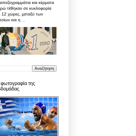
απεζογραμμάτια και κέρματα
υρώ τέθηκαν σε κυκλοφορία
 12 χώρες, μεταξύ των
οίων και η ...
 φωτογραφία της
βδομάδας