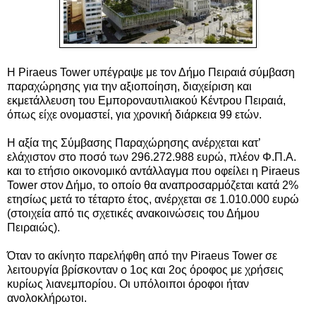
Η Piraeus Tower υπέγραψε με τον Δήμο Πειραιά σύμβαση
παραχώρησης για την αξιοποίηση, διαχείριση και
εκμετάλλευση του Εμποροναυτιλιακού Κέντρου Πειραιά,
όπως είχε ονομαστεί, για χρονική διάρκεια 99 ετών.
Η αξία της Σύμβασης Παραχώρησης ανέρχεται κατ’
ελάχιστον στο ποσό των 296.272.988 ευρώ, πλέον Φ.Π.Α.
και το ετήσιο οικονομικό αντάλλαγμα που οφείλει η Piraeus
Tower στον Δήμο, το οποίο θα αναπροσαρμόζεται κατά 2%
ετησίως μετά το τέταρτο έτος, ανέρχεται σε 1.010.000 ευρώ
(στοιχεία από τις σχετικές ανακοινώσεις του Δήμου
Πειραιώς).
Όταν το ακίνητο παρελήφθη από την Piraeus Tower σε
λειτουργία βρίσκονταν ο 1ος και 2ος όροφος με χρήσεις
κυρίως λιανεμπορίου. Οι υπόλοιποι όροφοι ήταν
ανολοκλήρωτοι.