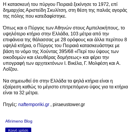
Η κατασκευή του πύργου Πειραιά ξεκίνησε το 1972, επί
δημαρχίας Αριστείδη Σκυλίτση, στη θέση της παλιάς αγοράς
της πόλης που κατεδαφίστηκε.
Όπως και ο Πύργος των Αθηνών στους Αμπελοκήπους, το
υψηλότερο κτήριο στην Ελλάδα, 103 μέτρα από την
επιφάνεια της θάλασσας με 28 ορόφους και άλλα περίπου 8
υψηλά κτήρια, ο Πύργος του Πειραιά κατασκευάστηκε με
βάση το νόμο της Χούντας 395/68 «Περί του ύψους των
οικοδομών και ελευθέρας δομήσεως» και φέρει την
υπογραφή των αρχιτεκτόνων Ι. Βικέλα, Γ. Μολφέση και Α.
Λοΐζου.
Να σημειωθεί ότι στην Ελλάδα τα ψηλά κτήρια είναι η
εξαίρεση καθώς το μέγιστο επιτρεπόμενο ύψος για τα κτήρια
είναι τα 32 μέτρα.
Πηγές:
naftemporiki.gr
, piraeustower.gr
Afirimeno Blog
Κοινή χρήση