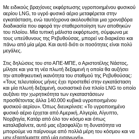
Με ειδικούς βραχίονες εκφόρτωσης υγροποιημένου φυσικού
αερίου LNG, το υγρό φυσικό αέριο μεταφέρεται στην
εγκατάσταση, ενώ ταυτόχρονα ακολουθείται μια χρονοβόρα
διαδικασία που αφορά την σταθεροποίηση των αποθηκών
του πλοίου. Μία τυπική μάλιστα εκφόρτωση, σύμφωνα με
τους υπεύθυνους της Ρεβυθούσας, μπορεί να διαρκέσει και
πάνω από μία μέρα. Και αυτό διότι οι ποσότητες είναι πολύ
μεγάλες.
Στις δηλώσεις του στο ΑΠΕ-ΜΠΕ, ο Αριστοτέλης Νάστος,
μίλησε και για τη νέα πλωτή δεξαμενή η οποία θα αυξήσει
την αποθηκευτική ικανότητα του σταθμού της Ρεβυθούσας:
«Τους τελευταίους μήνες έχει προστεθεί στην εγκατάσταση
και μία πλωτή δεξαμενή, ουσιαστικά ένα πλοίο LNG το οποίο
αυξάνει την χωρητικότητα των εγκαταστάσεων
προσθέτοντας άλλα 140.000 κυβικά υγροποιημένου
φυσικού αερίου». Όπως διευκρίνισε: «Το υγροποιημένο
φυσικό αέριο έρχεται από Αμερική, Αλγερία, Αίγυπτο,
Νορβηγία, Κατάρ από όλο τον κόσμο και όπως
καταλαβαίνετε, αυτό μας εξασφαλίζει τη δυνατότητα να
μπορούμε να παίρνουμε από πολλά μέρη του κόσμου και να
μην εξαρτόμαστε από μία εισαγωγή».