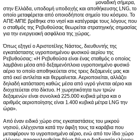
μοναδική σήμερα,
στην Ελλάδα, υποδομή υποδοχής και αποθήκευσης LNG, το
οποίο μεταφέρεται από οποιοδήποτε σημείο του κόσμου. Το
ΑΠΕ-ΜΠΕ βρέθηκε στο νησί και κατέγραψε τους λόγους που
ο σταθμός της Ρεβυθούσας θεωρείται στρατηγικής σημασίας
για την ενεργειακή ασφάλεια της χώρας.
Όπως εξηγεί ο Αριστοτέλης Νάστος, διευθυντής της
εγκατάστασης υγροποιημένου φυσικού αερίου της
Ρεβυθούσας: «Η Ρεβυθούσα είναι ένας σταθμός ο οποίος
λαμβάνει μέσα από δεξαμενόπλοια υγροποιημένο φυσικό
αέριο το οποίο αποθηκεύεται στις τρεις δεξαμενές μας και
από εκεί αντλείται και θερμαίνεται. Αεριοποιείται, αλλάζει
δηλαδή κατάσταση καθώς μέσα από υγρό γίνεται αέριο και
διοχετεύεται στο δίκτυο. Η χωρητικότητα των τριών
δεξαμενών είναι συνολικά 225.000 κυβικά μέτρα και ο
αριθμός αεριοποίησης είναι 1.400 κυβικά μέτρα LNG την
ώρα».
Από έναν ειδικό χώρο στις εγκαταστάσεις του μικρού
νησιού, ελέγχονται κατά την άφιξη τους τα καράβια που
μεταφέρουν το υγροποιημένο αέριο, ενώ από τον ίδιο χώρο
ελέγχου, παρακολουθείται βήμα-βήμα η διαδικασία ελέγχου