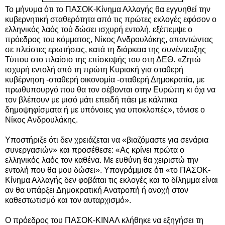
Το μήνυμα ότι το ΠΑΣΟΚ-Κίνημα Αλλαγής θα εγγυηθεί την
κυβερνητική σταθερότητα από τις πρώτες εκλογές εφόσον ο
ελληνικός λαός τού δώσει ισχυρή εντολή, εξέπεμψε ο
πρόεδρος του κόμματος, Νίκος Ανδρουλάκης, απαντώντας
σε πλείστες ερωτήσεις, κατά τη διάρκεια της συνέντευξης
Τύπου στο πλαίσιο της επίσκεψής του στη ΔΕΘ. «Ζητώ
ισχυρή εντολή από τη πρώτη Κυριακή για σταθερή
κυβέρνηση
-σταθερή οικονομία -σταθερή Δημοκρατία, με
πρωθυπουργό που θα τον σέβονται στην Ευρώπη κι όχι να
τον βλέπουν με μισό μάτι επειδή πάει με κάλπικα
δημοψηφίσματα ή με υπόνοιες για υποκλοπές», τόνισε ο
Νίκος Ανδρουλάκης.
Υποστήριξε ότι δεν χρειάζεται να «βιαζόμαστε για σενάρια
συνεργασιών» και προσέθεσε: «Ας κρίνει πρώτα ο
ελληνικός λαός τον καθένα. Με ευθύνη θα χειριστώ την
εντολή που θα μου δώσει». Υπογράμμισε ότι «το ΠΑΣΟΚ-
Κίνημα Αλλαγής δεν φοβάται τις εκλογές και το δίλημμα είναι
αν θα υπάρξει Δημοκρατική Ανατροπή ή ανοχή στον
καθεστωτισμό και τον αυταρχισμό».
Ο πρόεδρος του ΠΑΣΟΚ-ΚΙΝΑΛ κλήθηκε να εξηγήσει τη