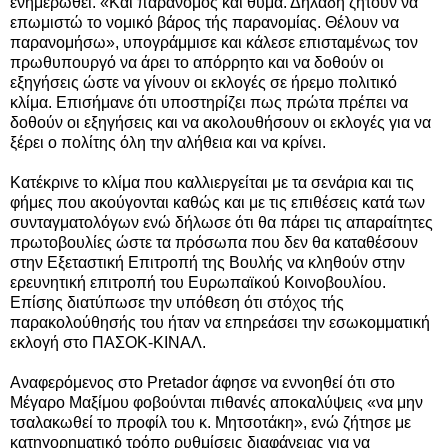
ενημερωθεί. «Και παράνομος και θύμα. Δηλαδή ζητούν να
επωμιστώ το νομικό βάρος τής παρανομίας. Θέλουν να
παρανομήσω», υπογράμμισε και κάλεσε επισταμένως τον
πρωθυπουργό να άρει το απόρρητο και να δοθούν οι
εξηγήσεις ώστε να γίνουν οι εκλογές σε ήρεμο πολιτικό
κλίμα. Επισήμανε ότι υποστηρίζει πως πρώτα πρέπει να
δοθούν οι εξηγήσεις και να ακολουθήσουν οι εκλογές για να
ξέρει ο πολίτης όλη την αλήθεια και να κρίνει.
Κατέκρινε το κλίμα που καλλιεργείται με τα σενάρια και τις
φήμες που ακούγονται καθώς και με τις επιθέσεις κατά των
συνταγματολόγων ενώ δήλωσε ότι θα πάρει τις απαραίτητες
πρωτοβουλίες ώστε τα πρόσωπα που δεν θα καταθέσουν
στην Εξεταστική Επιτροπή της Βουλής να κληθούν στην
ερευνητική επιτροπή του Ευρωπαϊκού Κοινοβουλίου.
Επίσης διατύπωσε την υπόθεση ότι στόχος τής
παρακολούθησής του ήταν να επηρεάσει την εσωκομματική
εκλογή στο ΠΑΣΟΚ-ΚΙΝΑΛ.
Αναφερόμενος στο Pretador άφησε να εννοηθεί ότι στο
Μέγαρο Μαξίμου φοβούνται πιθανές αποκαλύψεις «να μην
τσαλακωθεί το προφίλ του κ. Μητσοτάκη», ενώ ζήτησε με
κατηγορηματικό τρόπο ρυθμίσεις διαφάνειας για να