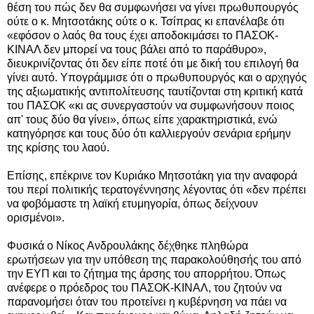
θέση του πώς δεν θα συμφωνήσει να γίνει πρωθυπουργός
ούτε ο κ. Μητσοτάκης ούτε ο κ. Τσίπρας κι επανέλαβε ότι
«εφόσον ο λαός θα τους έχει αποδοκιμάσει το ΠΑΣΟΚ-
ΚΙΝΑΛ δεν μπορεί να τους βάλει από το παράθυρο»,
διευκρινίζοντας ότι δεν είπε ποτέ ότι με δική του επιλογή θα
γίνει αυτό. Υπογράμμισε ότι ο πρωθυπουργός και ο αρχηγός
της αξιωματικής αντιπολίτευσης ταυτίζονται στη κριτική κατά
του ΠΑΣΟΚ «κι ας συνεργαστούν να συμφωνήσουν ποιος
απ' τους δύο θα γίνει», όπως είπε χαρακτηριστικά, ενώ
κατηγόρησε και τους δύο ότι καλλιεργούν σενάρια ερήμην
της κρίσης του λαού.
Επίσης, επέκρινε τον Κυριάκο Μητσοτάκη για την αναφορά
του περί πολιτικής τερατογέννησης λέγοντας ότι «δεν πρέπει
να φοβόμαστε τη λαϊκή ετυμηγορία, όπως δείχνουν
ορισμένοι».
Φυσικά ο Νίκος Ανδρουλάκης δέχθηκε πληθώρα
ερωτήσεων για την υπόθεση της παρακολούθησής του από
την ΕΥΠ και το ζήτημα της άρσης του απορρήτου. Όπως
ανέφερε ο πρόεδρος του ΠΑΣΟΚ-ΚΙΝΑΛ, του ζητούν να
παρανομήσει όταν του προτείνει η κυβέρνηση να πάει να