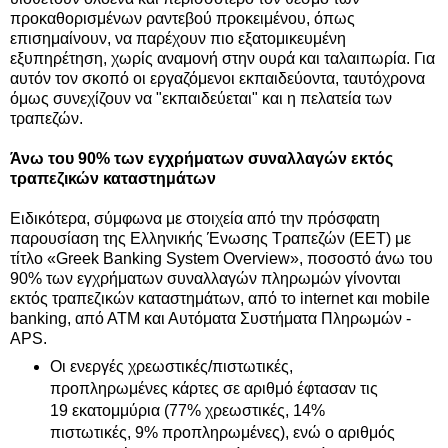
προκαθορισμένων ραντεβού προκειμένου, όπως
επισημαίνουν, να παρέχουν πιο εξατομικευμένη
εξυπηρέτηση, χωρίς αναμονή στην ουρά και ταλαιπωρία. Για
αυτόν τον σκοπό οι εργαζόμενοι εκπαιδεύοντα, ταυτόχρονα
όμως συνεχίζουν να "εκπαιδεύεται" και η πελατεία των
τραπεζών.
Άνω του 90% των εγχρήματων συναλλαγών εκτός
τραπεζικών καταστημάτων
Ειδικότερα, σύμφωνα με στοιχεία από την πρόσφατη
παρουσίαση της Ελληνικής Ένωσης Τραπεζών (ΕΕΤ) με
τίτλο «Greek Banking System Overview», ποσοστό άνω του
90% των εγχρήματων συναλλαγών πληρωμών γίνονται
εκτός τραπεζικών καταστημάτων, από το internet και mobile
banking, από ΑΤΜ και Αυτόματα Συστήματα Πληρωμών -
APS.
Οι ενεργές χρεωστικές/πιστωτικές,
προπληρωμένες κάρτες σε αριθμό έφτασαν τις
19 εκατομμύρια (77% χρεωστικές, 14%
πιστωτικές, 9% προπληρωμένες), ενώ ο αριθμός