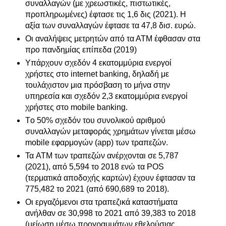
συναλλαγών (με χρεωστικές, πιστωτικές,
προπληρωμένες) έφτασε τις 1,6 δις (2021). Η
αξία των συναλλαγών έφτασε τα 47,8 δισ. ευρώ.
Οι αναλήψεις μετρητών από τα ΑΤΜ έφθασαν στα
προ πανδημίας επίπεδα (2019)
Υπάρχουν σχεδόν 4 εκατομμύρια ενεργοί
χρήστες στο internet banking, δηλαδή με
τουλάχιστον μια πρόσβαση το μήνα στην
υπηρεσία και σχεδόν 2,3 εκατομμύρια ενεργοί
χρήστες στο mobile banking.
Τo 50% σχεδόν του συνολικού αριθμού
συναλλαγών μεταφοράς χρημάτων γίνεται μέσω
mobile εφαρμογών (app) των τραπεζών.
Τα ATM των τραπεζών ανέρχονται σε 5,787
(2021), από 5,594 το 2018 ενώ τα POS
(τερματικά αποδοχής καρτών) έχουν έφτασαν τα
775,482 το 2021 (από 690,689 το 2018).
Οι εργαζόμενοι στα τραπεζικά καταστήματα
ανήλθαν σε 30,998 το 2021 από 39,383 το 2018
(μείωση μέσω προγραμμάτων εθελούσιας