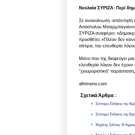
Νεολαία ΣΥΡΙΖΑ: Περί δημ
Σε ανακοίνωση -απάντησή τ
Απόστολου Μπαρμπαγιάννη 
ΣΥΡΙΖΑ αναφέρει:
«Δημοκρατ
προσθέτει: «Πλέον δεν κάν
σάτιρα, την ελευθερία λόγο
Μόνο που της διαφεύγει μια
ελευθερία λόγου δεν έχουν 
"χιουμοριστική" παράσταση,
afirimeno.com
Σχετικά Άρθρα :
Πολιτική
Σύντομες Ειδήσεις της Ημέ
Σύντομες Ειδήσεις της Ημέ
Μιχάλης Σάλλας: Η δημοκρα