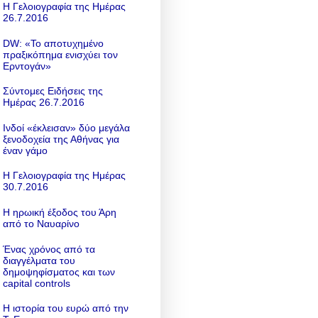
Η Γελοιογραφία της Ημέρας
26.7.2016
DW: «To αποτυχημένο
πραξικόπημα ενισχύει τον
Ερντογάν»
Σύντομες Ειδήσεις της
Ημέρας 26.7.2016
Ινδοί «έκλεισαν» δύο μεγάλα
ξενοδοχεία της Αθήνας για
έναν γάμο
Η Γελοιογραφία της Ημέρας
30.7.2016
Η ηρωική έξοδος του Άρη
από το Ναυαρίνο
Ένας χρόνος από τα
διαγγέλματα του
δημοψηφίσματος και των
capital controls
Η ιστορία του ευρώ από την