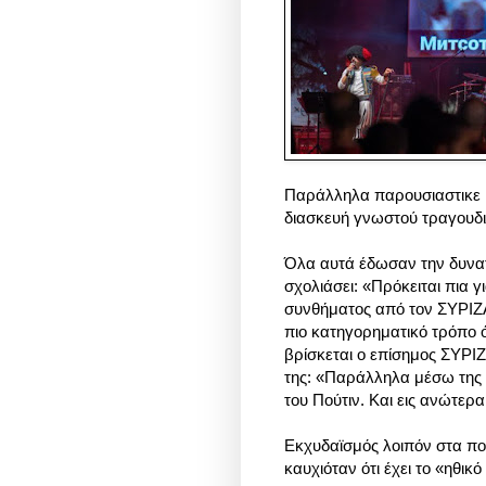
Παράλληλα παρουσιαστικε κ
διασκευή γνωστού τραγουδιο
Όλα αυτά έδωσαν την δυνατ
σχολιάσει:
«Πρόκειται πια 
συνθήματος από τον ΣΥΡΙΖΑ
πιο κατηγορηματικό τρόπο ό
βρίσκεται ο επίσημος ΣΥΡΙΖ
της:
«Παράλληλα μέσω της δ
του Πούτιν. Και εις ανώτερα
Εκχυδαϊσμός λοιπόν στα πο
καυχιόταν ότι έχει το «ηθικ