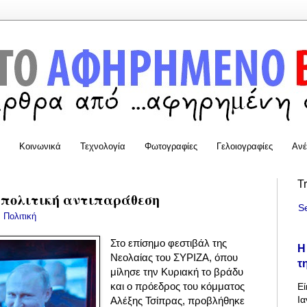
Κοινωνικά
Τεχνολογία
Φωτογραφίες
Γελοιογραφίες
Ανέ
T
 πολιτική αντιπαράθεση
S
:
Πολιτική
Στο επίσημο φεστιβάλ της
Η
Νεολαίας του ΣΥΡΙΖΑ, όπου
τ
μίλησε την Κυριακή το βράδυ
και ο πρόεδρος του κόμματος
Εί
Ια
Αλέξης Τσίπρας, προβλήθηκε