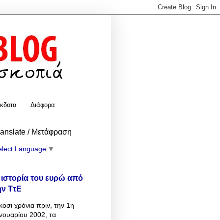
κδοτα
Διάφορα
ranslate / Μετάφραση
elect Language
▼
 ιστορία του ευρώ από
ην ΤτΕ
κοσι χρόνια πριν, την 1η
νουαρίου 2002, τα