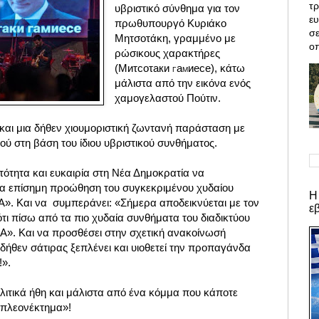
τρ
υβριστικό σύνθημα για τον
ε
πρωθυπουργό Κυριάκο
σε
Μητσοτάκη, γραμμένο με
οπ
ρώσικους χαρακτήρες
(
Миτcoτaки
a
иece)
, κάτω
Γ
M
μάλιστα από την εικόνα ενός
χαμογελαστού Πούτιν.
αι μια δήθεν χιουμοριστική ζωντανή παράσταση με
ύ στη βάση του ίδιου υβριστικού συνθήματος.
ότητα και ευκαιρία στη
Νέα Δημοκρατία
να
για επίσημη προώθηση του συγκεκριμένου χυδαίου
Η
». Και να συμπεράνει: «Σήμερα αποδεικνύεται με τον
ε
τι πίσω από τα πιο χυδαία συνθήματα του διαδικτύου
Α». Και να προσθέσει στην σχετική
ανακοίνωσή
ήθεν σάτιρας ξεπλένει και υιοθετεί την προπαγάνδα
!».
λιτικά ήθη και μάλιστα από ένα κόμμα που κάποτε
ό πλεονέκτημα»!