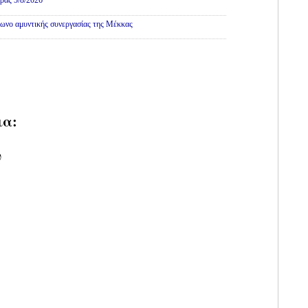
ρας 5/8/2026
ωνο αμυντικής συνεργασίας της Μέκκας
ια:
υ