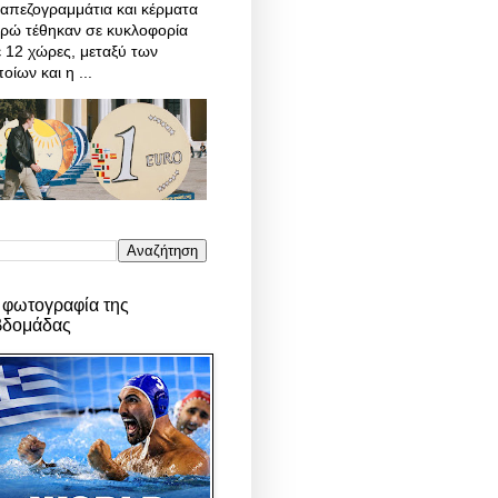
απεζογραμμάτια και κέρματα
υρώ τέθηκαν σε κυκλοφορία
 12 χώρες, μεταξύ των
οίων και η ...
 φωτογραφία της
βδομάδας