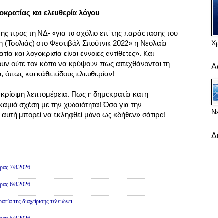
οκρατίας και ελευθερία λόγου
ης προς τη ΝΔ- «για το σχόλιο επί της παράστασης του
Χ
(Τσολιάς) στο Φεστιβάλ Σπούτνικ 2022» η Νεολαία
ία και λογοκρισία είναι έννοιες αντίθετες». Και
ουν ούτε τον κόπο να κρύψουν πως απεχθάνονται τη
Α
υ, όπως και κάθε είδους ελευθερία»!
 κρίσιμη λεπτομέρεια. Πως η δημοκρατία και η
καμιά σχέση με την χυδαιότητα! Όσο για την
Νέ
 αυτή μπορεί να εκληφθεί μόνο ως «δήθεν» σάτιρα!
Δ
ρας 7/8/2026
ρας 6/8/2026
τία της διαχείρισης τελειώνει