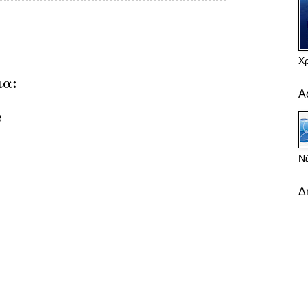
Χ
ια:
Α
υ
Νέ
Δ