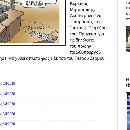
τρ
Κυριάκος
ε
Μητσοτάκης.
σε
Ακούει μόνο ένα
οπ
...παράσιτο, που
"ροκανίζει" τη θέση
του! Πρόκειται για
τις δηλώσεις
του
πρώην
πρωθυπουργού
τησε
"να χυθεί άπλετο φως"!
Σκίτσο του Πέτρου Ζερβού
ες
Η
ς 6/8/2026
ε
ς 4/8/2026
ς 3/8/2026
ς 2/8/2026
ς 6/8/2026