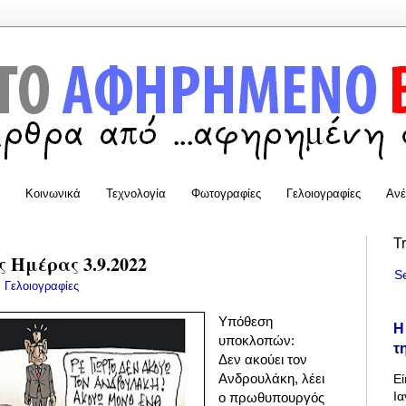
Κοινωνικά
Τεχνολογία
Φωτογραφίες
Γελοιογραφίες
Ανέ
T
 Ημέρας 3.9.2022
S
:
Γελοιογραφίες
Υπόθεση
Η
υποκλοπών:
τ
Δεν ακούει τον
Ανδρουλάκη, λέει
Εί
Ια
ο πρωθυπουργός