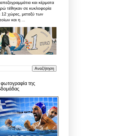
απεζογραμμάτια και κέρματα
υρώ τέθηκαν σε κυκλοφορία
 12 χώρες, μεταξύ των
οίων και η ...
 φωτογραφία της
βδομάδας