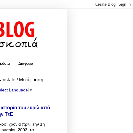
κδοτα
Διάφορα
ranslate / Μετάφραση
elect Language
▼
 ιστορία του ευρώ από
ην ΤτΕ
κοσι χρόνια πριν, την 1η
νουαρίου 2002, τα