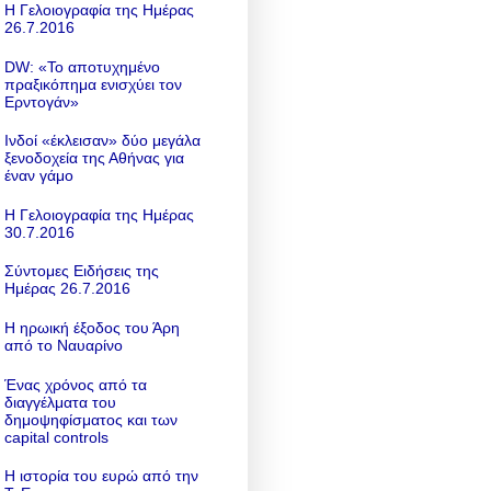
Η Γελοιογραφία της Ημέρας
26.7.2016
DW: «To αποτυχημένο
πραξικόπημα ενισχύει τον
Ερντογάν»
Ινδοί «έκλεισαν» δύο μεγάλα
ξενοδοχεία της Αθήνας για
έναν γάμο
Η Γελοιογραφία της Ημέρας
30.7.2016
Σύντομες Ειδήσεις της
Ημέρας 26.7.2016
Η ηρωική έξοδος του Άρη
από το Ναυαρίνο
Ένας χρόνος από τα
διαγγέλματα του
δημοψηφίσματος και των
capital controls
Η ιστορία του ευρώ από την