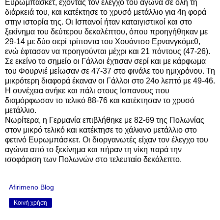
Ευρωμπάσκετ, έχοντας τον έλεγχο του αγώνα σε όλη τη
διάρκειά του, και κατέκτησε το χρυσό μετάλλιο για 4η φορά
στην ιστορία της. Οι Ισπανοί ήταν καταιγιστικοί και στο
ξεκίνημα του δεύτερου δεκαλέπτου, όπου προηγήθηκαν με
29-14 με δύο σερί τρίποντα του Χουάντσο Ερνανγκόμεθ,
ενώ έφτασαν να προηγούνται μέχρι και 21 πόντους (47-26).
Σε εκείνο το σημείο οι Γάλλοι έχτισαν σερί και με κάρφωμα
του Φουρνιέ μείωσαν σε 47-37 στο φινάλε του ημιχρόνου. Τη
μικρότερη διαφορά έκαναν οι Γάλλοι στο 24ο λεπτό με 49-46.
Η συνέχεια ανήκε και πάλι στους Ισπανους που
διαμόρφωσαν το τελικό 88-76 και κατέκτησαν το χρυσό
μετάλλιο.
Νωρίτερα, η Γερμανία επιβλήθηκε με 82-69 της Πολωνίας
στον μικρό τελικό και κατέκτησε το χάλκινο μετάλλιο στο
φετινό Ευρωμπάσκετ. Οι διοργανωτές είχαν τον έλεγχο του
αγώνα από το ξεκίνημα και πήραν τη νίκη παρά την
ισοφάριση των Πολωνών στο τελευταίο δεκάλεπτο.
Afirimeno Blog
Κοινή χρήση