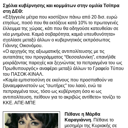
Σχόλια κυβέρνησης και κομμάτων στην ομιλία Τσίπρα
στη ΔΕΘ:
«Εξήγγειλε μέτρα που κοστίζουν πάνω από 20 δισ. ευρώ
ετησίως, ποσό που θα εκτόξευε κατά 10% το πρωτογενές
έλλειμμα της χώρας, κάτι που θα οδηγούσε κατευθείαν σε
νέα μνημόνια. Καμιά σοβαρότητα, καμιά υπευθυνότητα»
σχολίασε μεταξύ άλλων ο κυβερνητικός εκπρόσωπος
Γιάννης Οικονόμου.
«Ο αρχηγός της αξιωματικής αντιπολίτευσης με τις
αυταπάτες του προγράμματος “Θεσσαλονίκη”, επανήλθε
μοιράζοντας παροχές και ξεχνώντας τα πεπραγμένα του ως
Πρωθυπουργός» αναφέρει μεταξύ άλλων το Γραφείο Τύπου
του ΠΑΣΟΚ-ΚΙΝΑΛ.
«Καμία εμπιστοσύνη σε εκείνους που προσπαθούν να
ξαναεμφανιστούν ως “σωτήρες” του λαού, ενώ τα
πεπραγμένα τους, τόσο ως κυβέρνηση όσο κι ως
αντιπολίτευση, πείθουν για το ακριβώς αντίθετο» τονίζει το
ΚΚΕ. ΑΠΕ-ΜΠΕ
Πέθανε η Μάρθα
Καραγιάννη
. Πέθανε το
μεσημέρι της Κυριακής σε