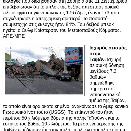
εκλογές
που διεξήχθησαν στη Σουηδία στις 11 Σεπτεμβρίου
επιβεβαίωσαν ότι το μπλοκ της δεξιάς απέσπασε οριακά
πλειοψηφία συγκεντρώνοντας 176 έδρες έναντι 173 που
συγκέντρωσε η απερχόμενη αριστερά. Το ποσοστό
συμμετοχής στις εκλογές ήταν 84%. Του δεξιού μπλοκ
ηγείται ο Ουλφ Κρίστερσον του Μετριοπαθούς Κόμματος.
ΑΠΕ-ΜΠΕ
Iσχυρός σεισμός
στην
Ταϊβάν.
Ισχυρή
σεισμική δόνηση
μεγέθους 7,2
βαθμών
σημειώθηκε
σήμερα στο
νοτιοανατολικό
τμήμα της Ταϊβάν,
το οποίο είναι αραιοκατοικημένο, ανακοίνωσε το Αμερικανικό
Γεωφυσικό Ινστιτούτο (USGS). Tο επίκεντρό του ήταν
περίπου 50 χιλιόμετρα βόρεια της πόληςΤαϊτούνγκ και το
εστιακό του βάθος 10 χιλιόμετρα. Τα μέσα ενημέρωσης της
Ταϊβάν μετέδωσαν ότι στην πόλη Γιούλι ένα χαμηλό κτίριο το