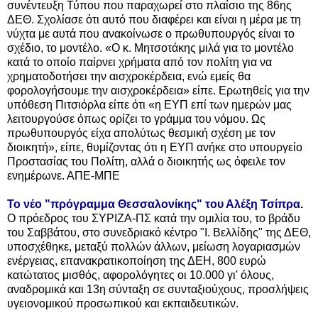
συνέντευξη Τύπου που παραχωρεί στο πλαίσιο της 86ης
ΔΕΘ. Σχολίασε ότι αυτό που διαφέρει και είναι η μέρα με τη
νύχτα με αυτά που ανακοίνωσε ο πρωθυπουργός είναι το
σχέδιο, το μοντέλο. «Ο κ. Μητσοτάκης μιλά για το μοντέλο
κατά το οποίο παίρνει χρήματα από τον πολίτη για να
χρηματοδοτήσει την αισχροκέρδεια, ενώ εμείς θα
φορολογήσουμε την αισχροκέρδεια» είπε. Ερωτηθείς για την
υπόθεση Πιτσιόρλα είπε
ότι «η ΕΥΠ επί των ημερών μας
λειτουργούσε όπως ορίζει το γράμμα του νόμου. Ως
πρωθυπουργός είχα απολύτως θεσμική σχέση με τον
διοικητή», είπε, θυμίζοντας ότι η ΕΥΠ ανήκε στο υπουργείο
Προστασίας του Πολίτη, αλλά ο διοικητής ως όφειλε τον
ενημέρωνε. ΑΠΕ-ΜΠΕ
Το νέο "πρόγραμμα Θεσσαλονίκης" του Αλέξη Τσίπρα
.
Ο πρόεδρος του ΣΥΡΙΖΑ-ΠΣ κατά την ομιλία του, το βράδυ
του Σαββάτου, στο συνεδριακό κέντρο "Ι. Βελλίδης" της ΔΕΘ,
υποσχέθηκε, μεταξύ πολλών άλλων, μείωση λογαριασμών
ενέργειας, επανακρατικοποίηση της ΔΕΗ, 800 ευρώ
κατώτατος μισθός, αφορολόγητες οι 10.000 γι' όλους,
αναδρομικά και 13η σύνταξη σε συνταξιούχους, προσλήψεις
υγειονομικού προσωπικού και εκπαιδευτικών.