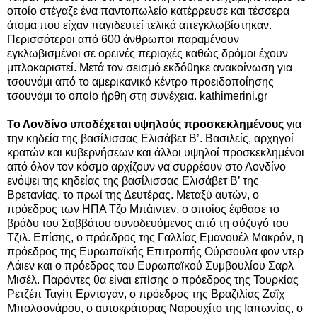
οποίο στέγαζε ένα παντοπωλείο κατέρρευσε και τέσσερα
άτομα που είχαν παγιδευτεί τελικά απεγκλωβίστηκαν.
Περισσότεροι από 600 άνθρωποι παραμένουν
εγκλωβισμένοι σε ορεινές περιοχές καθώς δρόμοι έχουν
μπλοκαριστεί. Μετά τον σεισμό εκδόθηκε ανακοίνωση για
τσουνάμι από το αμερικανικό κέντρο προειδοποίησης
τσουνάμι το οποίο ήρθη στη συνέχεια. kathimerini.gr
Το Λονδίνο υποδέχεται υψηλούς προσκεκλημένους
για
την κηδεία της βασίλισσας Ελισάβετ Β’. Βασιλείς, αρχηγοί
κρατών και κυβερνήσεων και άλλοι υψηλοί προσκεκλημένοι
από όλον τον κόσμο αρχίζουν να συρρέουν στο Λονδίνο
ενόψει της κηδείας της βασίλισσας Ελισάβετ Β’ της
Βρετανίας, το πρωί της Δευτέρας. Μεταξύ αυτών, ο
πρόεδρος των ΗΠΑ Τζο Μπάιντεν, ο οποίος έφθασε το
βράδυ του Σαββάτου συνοδευόμενος από τη σύζυγό του
Τζιλ. Επίσης, ο πρόεδρος της Γαλλίας Εμανουέλ Μακρόν, η
πρόεδρος της Ευρωπαϊκής Επιτροπής Ούρσουλα φον ντερ
Λάιεν και ο πρόεδρος του Ευρωπαϊκού Συμβουλίου Σαρλ
Μισέλ. Παρόντες θα είναι επίσης ο πρόεδρος της Τουρκίας
Ρετζέπ Ταγίπ Ερντογάν, ο πρόεδρος της Βραζιλίας Ζαΐχ
Μπολσονάρου, ο αυτοκράτορας Ναρουχίτο της Ιαπωνίας, ο