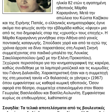
ηλικία 82 ετών η αγαπημένη
ηθοποιός Μάρθα
Καραγιάννη. Μετά την
απώλεια του Κώστα Καζάκου
και της Ειρήνης Παπάς, ο ελληνικός κινηματογράφος έγινε
ακόμα πιο φτωχός αυτήν την εβδομάδα καθώς «έφυγε» μια
από τις πιο δημοφιλείς σταρ της «χρυσής» τους εποχής». Η
Μάρθα Καραγιάννη γεννήθηκε στην Αθήνα από γονείς
ποντιακής καταγωγής. Σπούδασε χορό και από τα οχτώ της
χρόνια άρχισε να δίνει παραστάσεις στη Λυρική Σκηνή
συμμετέχοντας στο παιδικό μπαλέτο της Λουκίας
Σακελλαροπούλου (μαζί με την Ελένη Προκοπίου).
Ξεχώρισε περισσότερο για την κινηματογραφική της καριέρα,
καθώς συνδέθηκε με τα λαμπερά μιούζικαλ και τις κωμωδίες
του Γιάννη Δαλιανίδη. Χαρακτηριστική ήταν και η συμμετοχή
της στη μουσική ταινία «Οι θαλασσιές οι χάντρες» (1967)
όπου εμφανίστηκε ως καθαρά κωμική ηθοποιός. Όσον
αφορά στο θέατρο, συμμετείχε επανειλημμένα στον θίασο
Γεωργίας Βασιλειάδου και Βασίλη Αυλωνίτη. Εμφανίστηκε
κυρίως σε επιθεωρήσεις. kathimerini.gr
Σουηδία: Τα τελικά αποτελέσματα από τις βουλευτικές