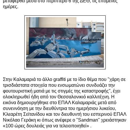
μεταφερθεί μέσα στο περίπτερο 6 της ΔΕΘ, τις επόμενες
ημέρες.
Στην Καλαμαριά το άλλο graffiti με το ίδιο θέμα που "χάρη σε
τρισδιάστατα στοιχεία που ενσωματώνει συνδυάζει την
φουτουριστική ματιά με τις στιγμές της καταστροφής", έχει
ολοκληρωθεί ήδη από τον Θεσσαλονικιό καλλιτέχνη. Η
εικόνα δημιουργήθηκε στο ΕΠΑΛ Καλαμαριάς μετά από
συνεννόηση με την διευθύντρια του ημερήσιου λυκείου,
Κλεαρέτη Σεϊτανίδου και τον διευθυντή του εσπερινού ΕΠΑΛ
Νικόλαο Γεράκη κι όπως ανέφερε ο "Sandman" χρειάστηκαν
«100 ώρες δουλειάς για να τελειοποιηθεί» .