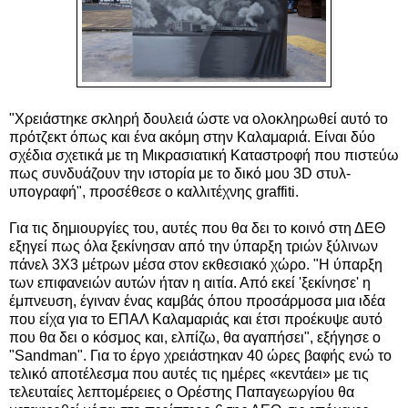
"Χρειάστηκε σκληρή δουλειά ώστε να ολοκληρωθεί αυτό το
πρότζεκτ όπως και ένα ακόμη στην Καλαμαριά. Είναι δύο
σχέδια σχετικά με τη Μικρασιατική Καταστροφή που πιστεύω
πως συνδυάζουν την ιστορία με το δικό μου 3D στυλ-
υπογραφή", προσέθεσε ο καλλιτέχνης graffiti.
Για τις δημιουργίες του, αυτές που θα δει το κοινό στη ΔΕΘ
εξηγεί πως όλα ξεκίνησαν από την ύπαρξη τριών ξύλινων
πάνελ 3Χ3 μέτρων μέσα στον εκθεσιακό χώρο. "Η ύπαρξη
των επιφανειών αυτών ήταν η αιτία. Από εκεί 'ξεκίνησε' η
έμπνευση, έγιναν ένας καμβάς όπου προσάρμοσα μια ιδέα
που είχα για το ΕΠΑΛ Καλαμαριάς και έτσι προέκυψε αυτό
που θα δει ο κόσμος και, ελπίζω, θα αγαπήσει", εξήγησε ο
"Sandman". Για το έργο χρειάστηκαν 40 ώρες βαφής ενώ το
τελικό αποτέλεσμα που αυτές τις ημέρες «κεντάει» με τις
τελευταίες λεπτομέρειες ο Ορέστης Παπαγεωργίου θα