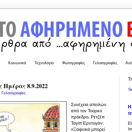
Κοινωνικά
Τεχνολογία
Φωτογραφίες
Γελοιογραφίες
Ανέ
T
 Ημέρας 8.9.2022
S
:
Γελοιογραφίες
Συνέχεια απειλών
Η
από τον Τούρκο
τ
πρόεδρο, Ρετζέπ
Ταγίπ Ερντογάν:
Εί
Ια
«Ξαφνικά μπορεί