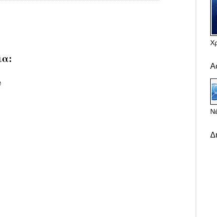
Χ
ια:
Α
υ
Νέ
Δ