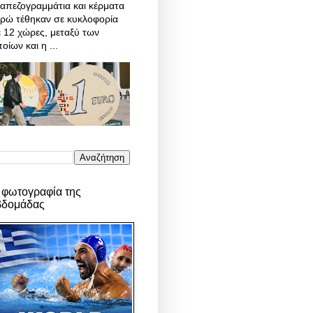
απεζογραμμάτια και κέρματα
υρώ τέθηκαν σε κυκλοφορία
 12 χώρες, μεταξύ των
οίων και η ...
 φωτογραφία της
βδομάδας