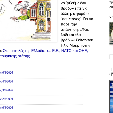
τρ
να 'ρθούμε ένα
ε
βράδυ» είπε για
σε
άλλη μια φορά ο
οπ
"σουλτάνος". Για να
πάρει την
απάντηση: «Φάε
λάδι και έλα
βράδυ»! Σκίτσο του
Ηλία Μακρή στην
ό:
Οι επιστολές της Ελλάδας σε Ε.Ε., ΝΑΤΟ και ΟΗΕ,
ς τουρκικής στάσης
ες
Η
ς 6/8/2026
ε
ς 4/8/2026
ς 3/8/2026
ς 2/8/2026
ς 6/8/2026