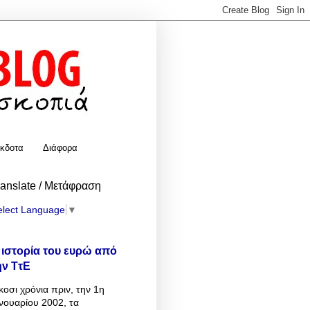
κδοτα
Διάφορα
ranslate / Μετάφραση
elect Language
▼
 ιστορία του ευρώ από
ην ΤτΕ
κοσι χρόνια πριν, την 1η
νουαρίου 2002, τα