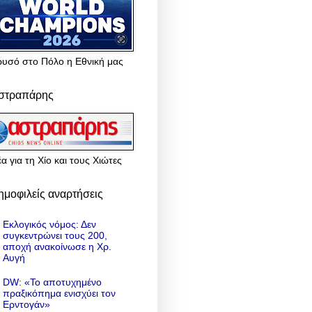
ρυσό στο Πόλο η Εθνική μας
στραπάρης
α για τη Χίο και τους Χιώτες
ημοφιλείς αναρτήσεις
Εκλογικός νόμος: Δεν
συγκεντρώνει τους 200,
αποχή ανακοίνωσε η Χρ.
Αυγή
DW: «To αποτυχημένο
πραξικόπημα ενισχύει τον
Ερντογάν»