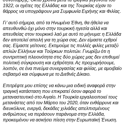
1922, οι ηγέτες της Ελλάδας και της Τουρκίας είχαν το
θάρρος να υπογράψουν μια Συμφωνία Ειρήνης και Φιλίας.
Γι’ αυτό σήμερα, από τα Ηνωμένα Έθνη, θα ήθελα να
απευθυνθώ όχι μόνο στην τουρκική ηγεσία αλλά και
απευθείας στον τουρκικό λαό με αυτό το μήνυμα: η Ελλάδα
δεν αποτελεί απειλή για τη χώρα σας. Δεν είμαστε εχθροί
σας. Είμαστε γείτονες. Εκτιμούμε τις πολλές φιλίες μεταξύ
απλών Ελλήνων και Τούρκων πολιτών. Γνωρίζω ότι η
συντριπτική πλειονότητα στις δύο χώρες μας δεν επιθυμεί
πολιτική σύγκρουση και εχθρότητα. Ας προχωρήσουμε,
λοιπόν, σε ένα πνεύμα συνεργασίας και φιλίας, με αμοιβαίο
σεβασμό και σύμφωνα με το Διεθνές Δίκαιο.
Επιτρέψτε μου επίσης να κάνω μια ειδική αναφορά στην
τραγική κατάσταση που επικρατεί όσον αφορά το
μεταναστευτικό στο Αιγαίο. Η Τουρκία εργαλειοποιεί τους
μετανάστες από τον Μάρτιο του 2020, όταν ενθάρρυνε και
διευκόλυνε, ενεργά, δεκάδες χιλιάδες απελπισμένους
ανθρώπους να περάσουν παράνομα στην Ελλάδα,
προκειμένου να ασκήσει πίεση στην Ευρωπαϊκή Ένωση.