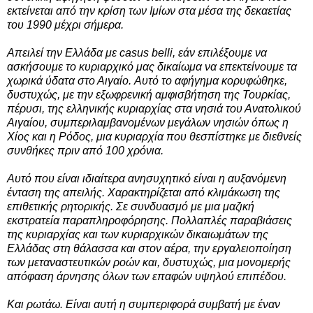
εκτείνεται από την κρίση των Ιμίων στα μέσα της δεκαετίας
του 1990 μέχρι σήμερα.
Απειλεί την Ελλάδα με casus belli, εάν επιλέξουμε να
ασκήσουμε το κυριαρχικό μας δικαίωμα να επεκτείνουμε τα
χωρικά ύδατα στο Αιγαίο. Αυτό το αφήγημα κορυφώθηκε,
δυστυχώς, με την εξωφρενική αμφισβήτηση της Τουρκίας,
πέρυσι, της ελληνικής κυριαρχίας στα νησιά του Ανατολικού
Αιγαίου, συμπεριλαμβανομένων μεγάλων νησιών όπως η
Χίος και η Ρόδος, μια κυριαρχία που θεσπίστηκε με διεθνείς
συνθήκες πριν από 100 χρόνια.
Αυτό που είναι ιδιαίτερα ανησυχητικό είναι η αυξανόμενη
ένταση της απειλής. Χαρακτηρίζεται από κλιμάκωση της
επιθετικής ρητορικής. Σε συνδυασμό με μια μαζική
εκστρατεία παραπληροφόρησης. Πολλαπλές παραβιάσεις
της κυριαρχίας και των κυριαρχικών δικαιωμάτων της
Ελλάδας στη θάλασσα και στον αέρα, την εργαλειοποίηση
των μεταναστευτικών ροών και, δυστυχώς, μια μονομερής
απόφαση άρνησης όλων των επαφών υψηλού επιπέδου.
Και ρωτάω. Είναι αυτή η συμπεριφορά συμβατή με έναν