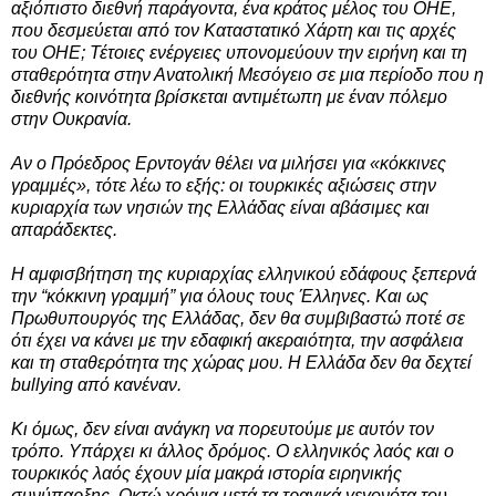
αξιόπιστο διεθνή παράγοντα, ένα κράτος μέλος του ΟΗΕ,
που δεσμεύεται από τον Καταστατικό Χάρτη και τις αρχές
του ΟΗΕ; Τέτοιες ενέργειες υπονομεύουν την ειρήνη και τη
σταθερότητα στην Ανατολική Μεσόγειο σε μια περίοδο που η
διεθνής κοινότητα βρίσκεται αντιμέτωπη με έναν πόλεμο
στην Ουκρανία.
Αν ο Πρόεδρος Ερντογάν θέλει να μιλήσει για «κόκκινες
γραμμές», τότε λέω το εξής: οι τουρκικές αξιώσεις στην
κυριαρχία των νησιών της Ελλάδας είναι αβάσιμες και
απαράδεκτες.
Η αμφισβήτηση της κυριαρχίας ελληνικού εδάφους ξεπερνά
την “κόκκινη γραμμή” για όλους τους Έλληνες. Και ως
Πρωθυπουργός της Ελλάδας, δεν θα συμβιβαστώ ποτέ σε
ότι έχει να κάνει με την εδαφική ακεραιότητα, την ασφάλεια
και τη σταθερότητα της χώρας μου. Η Ελλάδα δεν θα δεχτεί
bullying από κανέναν.
Κι όμως, δεν είναι ανάγκη να πορευτούμε με αυτόν τον
τρόπο. Υπάρχει κι άλλος δρόμος. Ο ελληνικός λαός και ο
τουρκικός λαός έχουν μία μακρά ιστορία ειρηνικής
συνύπαρξης. Οκτώ χρόνια μετά τα τραγικά γεγονότα του