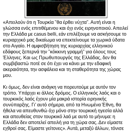
«Απειλούν ότι η Τουρκία "θα έρθει νύχτα". Αυτή είναι η
γλώσσα ενός επιτιθέμενου και όχι ενός ειρηνοποιού. Απειλεί
την Ελλάδα με casus belli, εάν επιλέξουμε να ασκήσουμε το
κυριαρχικό μας δικαίωμα να επεκτείνουμε τα χωρικά ύδατα
στο Αιγαίο. Η αμφισβήτηση της κυριαρχίας ελληνικού
εδάφους ξεπερνά την "κόκκινη γραμμή" για όλους τους
Έλληνες. Και ως Πρωθυπουργός της Ελλάδας, δεν θα
συμβιβαστώ ποτέ σε ότι έχει να κάνει με την εδαφική
ακεραιότητα, την ασφάλεια και τη σταθερότητα της χώρας
μου.
Κι όμως, δεν είναι ανάγκη να πορευτούμε με αυτόν τον
τρόπο. Υπάρχει κι άλλος δρόμος. Ο ελληνικός λαός και ο
τουρκικός λαός έχουν μία μακρά ιστορία ειρηνικής
συνύπαρξης. Γι’ αυτό σήμερα, από τα Ηνωμένα Έθνη, θα
ήθελα να απευθυνθώ όχι μόνο στην τουρκική ηγεσία αλλά
και απευθείας στον τουρκικό λαό με αυτό το μήνυμα: η
Ελλάδα δεν αποτελεί απειλή για τη χώρα σας. Δεν είμαστε
εχθροί σας. Είμαστε γείτονες». Αυτά, μεταξύ άλλων, τόνισε