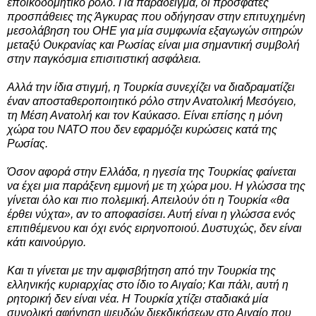
εποικοδομητικό ρόλο. Για παράδειγμα, οι πρόσφατες
προσπάθειες της Άγκυρας που οδήγησαν στην επιτυχημένη
μεσολάβηση του ΟΗΕ για μία συμφωνία εξαγωγών σιτηρών
μεταξύ Ουκρανίας και Ρωσίας είναι μια σημαντική συμβολή
στην παγκόσμια επισιτιστική ασφάλεια.
Αλλά την ίδια στιγμή, η Τουρκία συνεχίζει να διαδραματίζει
έναν αποσταθεροποιητικό ρόλο στην Ανατολική Μεσόγειο,
τη Μέση Ανατολή και τον Καύκασο. Είναι επίσης η μόνη
χώρα του ΝΑΤΟ που δεν εφαρμόζει κυρώσεις κατά της
Ρωσίας.
Όσον αφορά στην Ελλάδα, η ηγεσία της Τουρκίας φαίνεται
να έχει μια παράξενη εμμονή με τη χώρα μου. Η γλώσσα της
γίνεται όλο και πιο πολεμική. Απειλούν ότι η Τουρκία «θα
έρθει νύχτα», αν το αποφασίσει. Αυτή είναι η γλώσσα ενός
επιτιθέμενου και όχι ενός ειρηνοποιού. Δυστυχώς, δεν είναι
κάτι καινούργιο.
Και τι γίνεται με την αμφισβήτηση από την Τουρκία της
ελληνικής κυριαρχίας στο ίδιο το Αιγαίο; Και πάλι, αυτή η
ρητορική δεν είναι νέα. Η Τουρκία χτίζει σταδιακά μία
συνολική αφήγηση ψευδών διεκδικήσεων στο Αιγαίο που