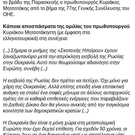
το βράδυ της Παρασκευής ο πρωθυπουργός Κυριάκος
Μητσοτάκης από το βήμα της 77ης Γενικής Συνέλευσης του
ΟΗΕ.
Κάποια αποσπάσματα της ομιλίας του πρωθυπουργού
Κυριάκου Μητσοτάκηστη
(με έμφαση στα
ελληνοτουρκικά) στη
συνέχεια:
(...) Σήμερα οι μνήμες της «Σκοτεινής Ηπείρου» έχουν
ξαναζωντανέψει μετά την απρόκλητη εισβολή της Ρωσίας
στην Ουκρανία. Αυτό που θεωρούσαμε αδιανόητο στην
Ευρώπη, συνέβη (...)
Η εισβολή της Ρωσίας δεν πρέπει να πετύχει. Όχι μόνο για
χάρη της Ουκρανίας. Αλλά επίσης επειδή είναι επιτακτική
ανάγκη να σταλεί ένα σαφές μήνυμα σε άλλους αυταρχικούς
ηγέτες ότι οι καθαρά επιθετικές ενέργειες που παραβιάζουν
το Διεθνές Δίκαιο δεν θα γίνουν ανεκτές από την παγκόσμια
κοινότητα των δημοκρατικών κρατών (...)
Η Ουκρανία δεν είναι η μόνη χώρα στη μεταπολεμική
Ευρώπη που έχει δεχτεί επίθεση. Για σχεδόν 50 χρόνια, οι
Κύπριοι ζουν σε ένα διαιρεμένο νησί ως αποτέλεσμα μίας