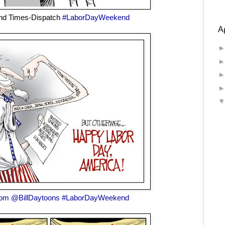
nd Times-Dispatch
#LaborDayWeekend
Α
com
@BillDaytoons
#LaborDayWeekend