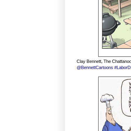
Clay Bennett, The Chattano
@BennettCartoons
#Labor