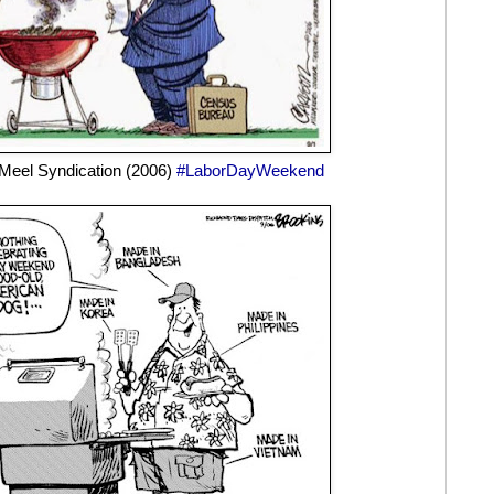
Meel Syndication (2006)
#LaborDayWeekend