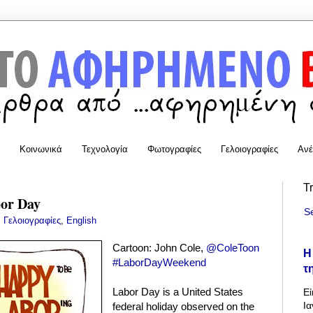
Κοινωνικά
Τεχνολογία
Φωτογραφίες
Γελοιογραφίες
Ανέ
T
or Day
S
:
Γελοιογραφίες
,
English
Cartoon: John Cole,
@ColeToon
Η
#LaborDayWeekend
τ
Labor Day is a United States
Εί
Ια
federal holiday observed on the