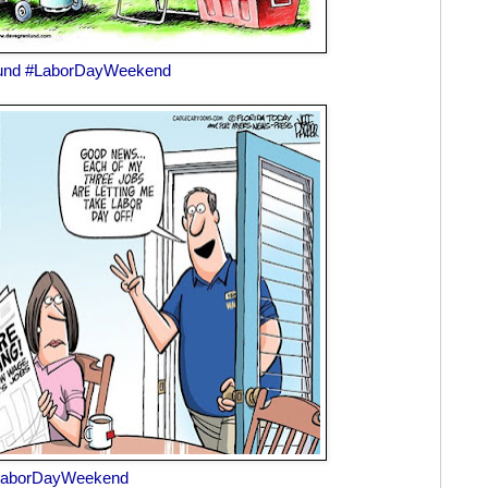
und
#LaborDayWeekend
LaborDayWeekend