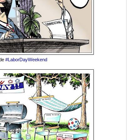
ade
#LaborDayWeekend