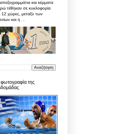
απεζογραμμάτια και κέρματα
υρώ τέθηκαν σε κυκλοφορία
 12 χώρες, μεταξύ των
οίων και η ...
 φωτογραφία της
βδομάδας