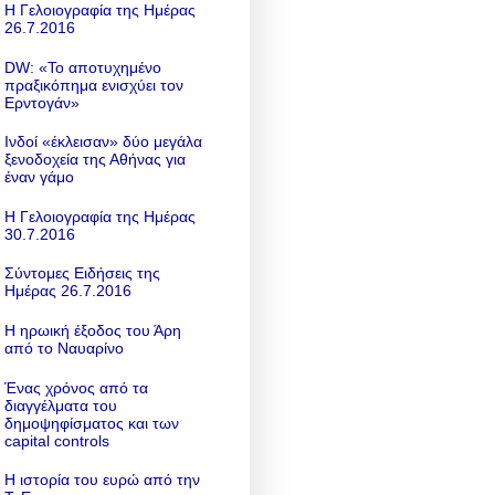
Η Γελοιογραφία της Ημέρας
26.7.2016
DW: «To αποτυχημένο
πραξικόπημα ενισχύει τον
Ερντογάν»
Ινδοί «έκλεισαν» δύο μεγάλα
ξενοδοχεία της Αθήνας για
έναν γάμο
Η Γελοιογραφία της Ημέρας
30.7.2016
Σύντομες Ειδήσεις της
Ημέρας 26.7.2016
Η ηρωική έξοδος του Άρη
από το Ναυαρίνο
Ένας χρόνος από τα
διαγγέλματα του
δημοψηφίσματος και των
capital controls
Η ιστορία του ευρώ από την