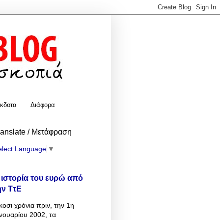
κδοτα
Διάφορα
ranslate / Μετάφραση
elect Language
▼
 ιστορία του ευρώ από
ην ΤτΕ
κοσι χρόνια πριν, την 1η
νουαρίου 2002, τα