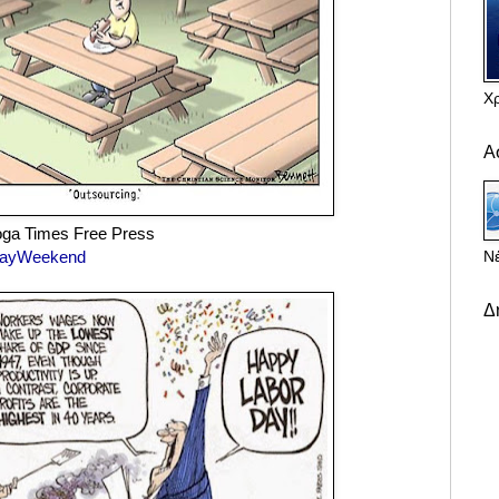
Χ
Α
oga Times Free Press
Νέ
DayWeekend
Δ