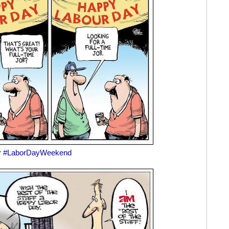
r
#LaborDayWeekend