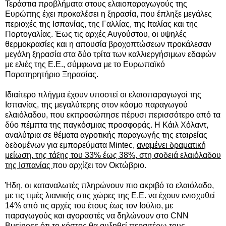
Τεράστια προβλήματα στους ελαιοπαραγωγούς της
Ευρώπης έχει προκαλέσει η ξηρασία, που έπληξε μεγάλες
περιοχές της Ισπανίας, της Γαλλίας, της Ιταλίας και της
Πορτογαλίας. Έως τις αρχές Αυγούστου, οι υψηλές
θερμοκρασίες και η απουσία βροχοπτώσεων
προκάλεσαν
μεγάλη ξηρασία στα δύο τρίτα των καλλιεργήσιμων εδαφών
με ελιές της Ε.Ε., σύμφωνα με το Ευρωπαϊκό
Παρατηρητήριο Ξηρασίας.
Ιδιαίτερο πλήγμα έχουν υποστεί οι ελαιοπαραγωγοί της
Ισπανίας, της μεγαλύτερης στον κόσμο παραγωγού
ελαιόλαδου, που εκπροσώπησε πέρυσι περισσότερο από τα
δύο πέμπτα της παγκόσμιας προσφοράς. Η Κάιλ Χόλαντ,
αναλύτρια σε θέματα αγροτικής παραγωγής της εταιρείας
δεδομένων για εμπορεύματα Mintec,
αναμένει δραματική
μείωση, της τάξης του 33% έως 38%, στη σοδειά ελαιόλαδου
της Ισπανίας
που αρχίζει τον Οκτώβριο.
Ήδη, οι καταναλωτές πληρώνουν πιο ακριβό το ελαιόλαδο,
με τις τιμές λιανικής στις χώρες της Ε.Ε. να έχουν ενισχυθεί
14% από τις αρχές του έτους έως τον Ιούλιο, με
παραγωγούς και αγοραστές να δηλώνουν στο CNN
Business ότι το κόστος θα αυξηθεί περαιτέρω τους