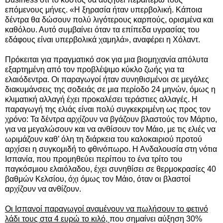
επόμενους μήνες. «Η ξηρασία ήταν υπερβολική. Κάποια
δέντρα θα δώσουν πολύ λιγότερους καρπούς, ορισμένα και
καθόλου. Αυτό συμβαίνει όταν τα επίπεδα υγρασίας του
εδάφους είναι υπερβολικά χαμηλά», αναφέρει η Χόλαντ.
Πρόκειται για πραγματικό σοκ για μια βιομηχανία απόλυτα
εξαρτημένη από τον προβλέψιμο κύκλο ζωής για τα
ελαιόδεντρα. Οι παραγωγοί ήταν συνηθισμένοι σε μεγάλες
διακυμάνσεις της σοδειάς σε μια περίοδο 24 μηνών, όμως η
κλιματική αλλαγή έχει προκαλέσει τεράστιες αλλαγές. Η
παραγωγή της ελιάς είναι πολύ συγκεκριμένη ως προς τον
χρόνο: Τα δέντρα αρχίζουν να βγάζουν βλαστούς τον Μάρτιο,
για να μεγαλώσουν και να ανθίσουν τον Μάιο, με τις ελιές να
ωριμάζουν καθ’ όλη τη διάρκεια του καλοκαιριού προτού
αρχίσει η συγκομιδή το φθινόπωρο. Η Ανδαλουσία στη νότια
Ισπανία, που προμηθεύει περίπου το ένα τρίτο του
παγκόσμιου ελαιόλαδου, έχει συνηθίσει σε θερμοκρασίες 40
βαθμών Κελσίου, όχι όμως τον Μάιο, όταν οι βλαστοί
αρχίζουν να ανθίζουν.
Οι Ισπανοί παραγωγοί αναμένουν να πωλήσουν το φετινό
λάδι τους στα 4 ευρώ το κιλό,
που σημαίνει αύξηση 30%