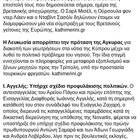
επιστολή τους που δημοσιεύεται σήμερα, ημέρα της
βρετανικής αποχώρησης. Ο Σαρλ Μισέλ, η Ούρσουλα φον
ντερ Λάιεν και ο Νταβίντ Σασόλι δηλώνουν έτοιμοι να
διαμορφώσουν μία νέα σύμπραξη με τους Βρετανούς
γείτονες της Ευρώπης. kathimerini.gr
Η Λευκωσία απορρίπτει την πρόταση της Αγκυρας
για
διακοπή των γεωτρήσεων στα νότια της Κύπρου μέχρι να
λυθεί το πολιτικό πρόβλημα του νησιού. Την ίδια στιγμή
ενισχύονται οι πληροφορίες για μεταφορά εξοπλισμού και
ξένων μαχητών προς την Τρίπολη, υπό την προστασία
τουρκικών φρεγατών. kathimerini.gr
Ι. Αγγελής: Υπήρχε σχέδιο προφυλάκισης πολιτικών.
Ο
αντεισαγγελέας του Αρείου Πάγου και πρώην επόπτης της
Εισαγγελίας Διαφθοράς Ιωάννης Αγγελής, κατά τη σημερινή
κατάθεσή του στον συνάδελφό του Ευάγγελο Ζαχαρή, ο
οποίος διερευνά τις καταγγελόμενες παρεμβάσεις κατά τη
δικαστική διερεύνηση της υπόθεσης της Novartis, φέρεται να
υποστήριξε ότι υπήρχε σχέδιο προφυλάκισης του πρώην
πρωθυπουργού Αντώνη Σαμαρά και των Άδωνι Γεωργιάδη
και Ανδρέα Λοβέρδου, λίγο πριν τις βουλευτικές εκλογές,