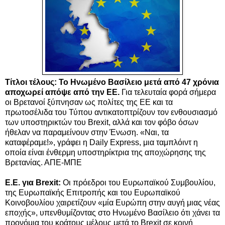
Τίτλοι τέλους: Το Ηνωμένο Βασίλειο μετά από 47 χρόνια
αποχωρεί απόψε από την ΕΕ.
Για τελευταία φορά σήμερα
οι Βρετανοί ξύπνησαν ως πολίτες της ΕΕ και τα
πρωτοσέλιδα του Τύπου αντικατοπτρίζουν τον ενθουσιασμό
των υποστηρικτών του Brexit, αλλά και τον φόβο όσων
ήθελαν να παραμείνουν στην Ένωση. «Ναι, τα
καταφέραμε!», γράφει η Daily Express, μια ταμπλόιντ η
οποία είναι ένθερμη υποστηρίκτρια της αποχώρησης της
Βρετανίας. ΑΠΕ-ΜΠΕ
Ε.Ε. για Brexit:
Οι πρόεδροι του Ευρωπαϊκού Συμβουλίου,
της Ευρωπαϊκής Επιτροπής και του Ευρωπαϊκού
Κοινοβουλίου χαιρετίζουν «μία Ευρώπη στην αυγή μιας νέας
εποχής», υπενθυμίζοντας στο Ηνωμένο Βασίλειο ότι χάνει τα
προνόμια του κράτους μέλους μετά το Brexit σε κοινή