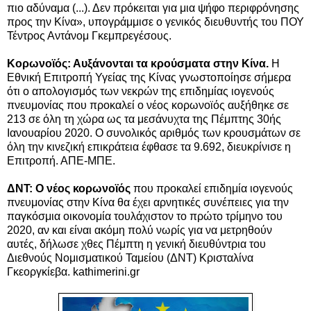
πιο αδύναμα (...). Δεν πρόκειται για μια ψήφο περιφρόνησης
προς την Κίνα», υπογράμμισε ο γενικός διευθυντής του ΠΟΥ
Τέντρος Αντάνομ Γκεμπρεγέσους.
Κορωνοϊός: Αυξάνονται τα κρούσματα στην Κίνα.
Η
Εθνική Επιτροπή Υγείας της Κίνας γνωστοποίησε σήμερα
ότι ο απολογισμός των νεκρών της επιδημίας ιογενούς
πνευμονίας που προκαλεί ο νέος κορωνοϊός αυξήθηκε σε
213 σε όλη τη χώρα ως τα μεσάνυχτα της Πέμπτης 30ής
Ιανουαρίου 2020. Ο συνολικός αριθμός των κρουσμάτων σε
όλη την κινεζική επικράτεια έφθασε τα 9.692, διευκρίνισε η
Επιτροπή. ΑΠΕ-ΜΠΕ.
ΔΝΤ: Ο νέος κορωνοϊός
που προκαλεί επιδημία ιογενούς
πνευμονίας στην Κίνα θα έχει αρνητικές συνέπειες για την
παγκόσμια οικονομία τουλάχιστον το πρώτο τρίμηνο του
2020, αν και είναι ακόμη πολύ νωρίς για να μετρηθούν
αυτές, δήλωσε χθες Πέμπτη η γενική διευθύντρια του
Διεθνούς Νομισματικού Ταμείου (ΔΝΤ) Κρισταλίνα
Γκεοργκίεβα. kathimerini.gr