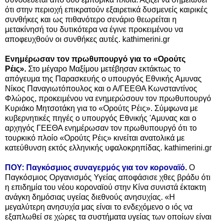
ότι στην περιοχή επικρατούν εξαιρετικά δυσμενείς καιρικές
συνθήκες και ως πιθανότερο σενάριο θεωρείται η
μετακίνησή του δυτικότερα να έγινε προκειμένου να
αποφευχθούν οι συνθήκες αυτές. kathimerini.gr
Ενημέρωσαν τον πρωθυπουργό για το «Ορούτς
Ρέις».
Στο μέγαρο Μαξίμου μετέβησαν εκτάκτως το
απόγευμα της Παρασκευής ο υπουργός Εθνικής Αμυνας
Νίκος Παναγιωτόπουλος και ο Α/ΓΕΕΘΑ Κωνσταντίνος
Φλώρος, προκειμένου να ενημερώσουν τον πρωθυπουργό
Κυριάκο Μητσοτάκη για το «Ορούτς Ρέις». Σύμφωνα με
κυβερνητικές πηγές ο υπουργός Εθνικής 'Αμυνας και ο
αρχηγός ΓΕΕΘΑ ενημέρωσαν τον πρωθυπουργό ότι το
τουρκικό πλοίο «Ορούτς Ρέις» κινείται ανατολικά με
κατεύθυνση εκτός ελληνικής υφαλοκρηπίδας. kathimerini.gr
ΠΟΥ: Παγκόσμιος συναγερμός για τον κοροναϊό
.
Ο
Παγκόσμιος Οργανισμός Υγείας αποφάσισε χθες βράδυ ότι
η επιδημία του νέου κοροναϊού στην Κίνα συνιστά έκτακτη
ανάγκη δημόσιας υγείας διεθνούς ανησυχίας. «Η
μεγαλύτερη ανησυχία μας είναι το ενδεχόμενο ο ιός να
εξαπλωθεί σε χώρες τα συστήματα υγείας των οποίων είναι