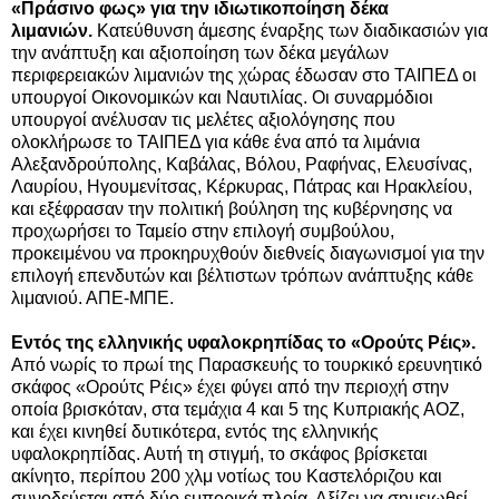
«Πράσινο φως» για την ιδιωτικοποίηση δέκα
λιμανιών.
Κατεύθυνση άμεσης έναρξης των διαδικασιών για
την ανάπτυξη και αξιοποίηση των δέκα μεγάλων
περιφερειακών λιμανιών της χώρας έδωσαν στο ΤΑΙΠΕΔ οι
υπουργοί Οικονομικών και Ναυτιλίας. Oι συναρμόδιοι
υπουργοί ανέλυσαν τις μελέτες αξιολόγησης που
ολοκλήρωσε το ΤΑΙΠΕΔ για κάθε ένα από τα λιμάνια
Αλεξανδρούπολης, Καβάλας, Βόλου, Ραφήνας, Ελευσίνας,
Λαυρίου, Ηγουμενίτσας, Κέρκυρας, Πάτρας και Ηρακλείου,
και εξέφρασαν την πολιτική βούληση της κυβέρνησης να
προχωρήσει το Ταμείο στην επιλογή συμβούλου,
προκειμένου να προκηρυχθούν διεθνείς διαγωνισμοί για την
επιλογή επενδυτών και βέλτιστων τρόπων ανάπτυξης κάθε
λιμανιού. ΑΠΕ-ΜΠΕ.
Εντός της ελληνικής υφαλοκρηπίδας το «Ορούτς Ρέις».
Από νωρίς το πρωί της Παρασκευής το τουρκικό ερευνητικό
σκάφος «Ορούτς Ρέις» έχει φύγει από την περιοχή στην
οποία βρισκόταν, στα τεμάχια 4 και 5 της Κυπριακής ΑΟΖ,
και έχει κινηθεί δυτικότερα, εντός της ελληνικής
υφαλοκρηπίδας. Αυτή τη στιγμή, το σκάφος βρίσκεται
ακίνητο, περίπου 200 χλμ νοτίως του Καστελόριζου και
συνοδεύεται από δύο εμπορικά πλοία. Αξίζει να σημειωθεί