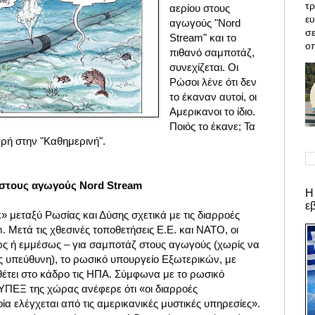
τρ
αερίου
στους
ε
αγωγούς "Nord
σε
Stream" και το
οπ
πιθανό σαμποτάζ,
συνεχίζεται. Οι
Ρώσοι λένε ότι δεν
το έκαναν αυτοί, οι
Αμερικανοι το ίδιο.
Ποιός το έκανε; Τα
ρή στην "Καθημερινή".
 στους αγωγούς Nord Stream
Η
ε
κ» μεταξύ Ρωσίας και Δύσης σχετικά με τις διαρροές
 Μετά τις χθεσινές τοποθετήσεις Ε.Ε. και ΝΑΤΟ, οι
ως ή εμμέσως – για σαμποτάζ στους αγωγούς (χωρίς να
 υπεύθυνη), το ρωσικό υπουργείο Εξωτερικών, με
θέτει στο κάδρο τις ΗΠΑ. Σύμφωνα με το ρωσικό
 ΥΠΕΞ της χώρας ανέφερε ότι «οι διαρροές
ία ελέγχεται από τις αμερικανικές μυστικές υπηρεσίες».