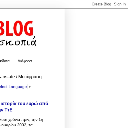
κδοτα
Διάφορα
ranslate / Μετάφραση
elect Language
▼
 ιστορία του ευρώ από
ην ΤτΕ
κοσι χρόνια πριν, την 1η
νουαρίου 2002, τα