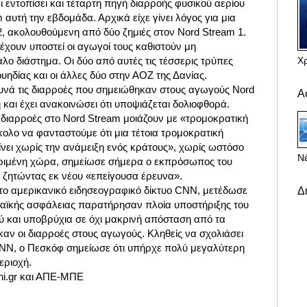
 εντοπίσει και τέταρτη πηγή διαρροής φυσικού αερίου
αυτή την εβδομάδα. Αρχικά είχε γίνει λόγος για μια
2, ακολουθούμενη από δύο ζημιές στον Nord Stream 1.
 έχουν υποστεί οι αγωγοί τους καθιστούν μη
Χ
άλο διάστημα. Οι δύο από αυτές τις τέσσερις τρύπες
υηδίας και οι άλλες δύο στην ΑΟΖ της Δανίας.
νά τις διαρροές που σημειώθηκαν στους αγωγούς Nord
Α
 και έχει ανακοινώσει ότι υποψιάζεται δολιοφθορά.
ι διαρροές στο Nord Stream μοιάζουν με «τρομοκρατική
κολο να φανταστούμε ότι μια τέτοια τρομοκρατική
νει χωρίς την ανάμειξη ενός κράτους», χωρίς ωστόσο
Νέ
κριμένη χώρα, σημείωσε σήμερα ο εκπρόσωπος του
, ζητώντας εκ νέου «επείγουσα έρευνα».
 το αμερικανικό ειδησεογραφικό δίκτυο CNN, μετέδωσε
Δ
παϊκής ασφάλειας παρατήρησαν πλοία υποστήριξης του
ύ και υποβρύχια σε όχι μακρινή απόσταση από τα
αν οι διαρροές στους αγωγούς. Κληθείς να σχολιάσει
NN, ο Πεσκόφ σημείωσε ότι υπήρχε πολύ μεγαλύτερη
εριοχή.
ni.gr και ΑΠΕ-ΜΠΕ