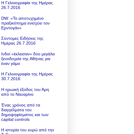
Η Γελοιογραφία της Ημέρας
26.7.2016
DW: «To αποτυχημένο
πραξικόπημα ενισχύει τον
Ερντογάν»
Σύντομες Ειδήσεις της
Ημέρας 26.7.2016
Ινδοί «έκλεισαν» δύο μεγάλα
ξενοδοχεία της Αθήνας για
έναν γάμο
Η Γελοιογραφία της Ημέρας
30.7.2016
Η ηρωική έξοδος του Άρη
από το Ναυαρίνο
Ένας χρόνος από τα
διαγγέλματα του
δημοψηφίσματος και των
capital controls
Η ιστορία του ευρώ από την