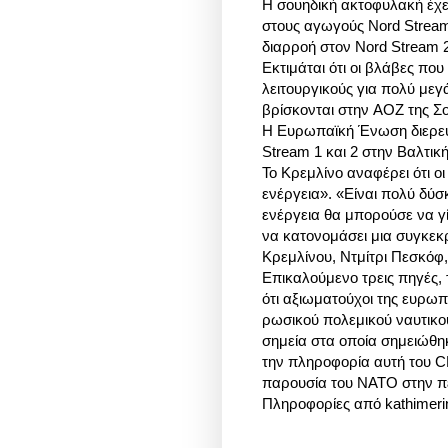
Η σουηδική ακτοφυλακή έχει
στους αγωγούς Nord Stream 
διαρροή στον Nord Stream 
Εκτιμάται ότι οι βλάβες που
λειτουργικούς για πολύ μεγ
βρίσκονται στην AOZ της Σο
Η Ευρωπαϊκή Ένωση διερευ
Stream 1 και 2 στην Βαλτική
Το Κρεμλίνο αναφέρει ότι ο
ενέργεια». «Είναι πολύ δύσ
ενέργεια θα μπορούσε να γί
να κατονομάσει μια συγκε
Κρεμλίνου, Ντμίτρι Πεσκόφ
Επικαλούμενο τρεις πηγές,
ότι αξιωματούχοι της ευρω
ρωσικού πολεμικού ναυτικο
σημεία στα οποία σημειώθηκ
την πληροφορία αυτή του C
παρουσία του NATO στην π
Πληροφορίες από kathimeri