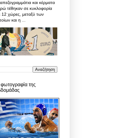
απεζογραμμάτια και κέρματα
υρώ τέθηκαν σε κυκλοφορία
 12 χώρες, μεταξύ των
οίων και η ...
 φωτογραφία της
βδομάδας