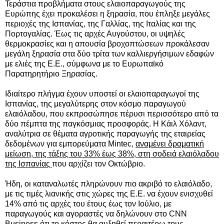
Τεράστια προβλήματα στους ελαιοπαραγωγούς της
Ευρώπης έχει προκαλέσει η ξηρασία, που έπληξε μεγάλες
περιοχές της Ισπανίας, της Γαλλίας, της Ιταλίας και της
Πορτογαλίας. Έως τις αρχές Αυγούστου, οι υψηλές
θερμοκρασίες και η απουσία βροχοπτώσεων
προκάλεσαν
μεγάλη ξηρασία στα δύο τρίτα των καλλιεργήσιμων εδαφών
με ελιές της Ε.Ε., σύμφωνα με το Ευρωπαϊκό
Παρατηρητήριο Ξηρασίας.
Ιδιαίτερο πλήγμα έχουν υποστεί οι ελαιοπαραγωγοί της
Ισπανίας, της μεγαλύτερης στον κόσμο παραγωγού
ελαιόλαδου, που εκπροσώπησε πέρυσι περισσότερο από τα
δύο πέμπτα της παγκόσμιας προσφοράς. Η Κάιλ Χόλαντ,
αναλύτρια σε θέματα αγροτικής παραγωγής της εταιρείας
δεδομένων για εμπορεύματα Mintec,
αναμένει δραματική
μείωση, της τάξης του 33% έως 38%, στη σοδειά ελαιόλαδου
της Ισπανίας
που αρχίζει τον Οκτώβριο.
Ήδη, οι καταναλωτές πληρώνουν πιο ακριβό το ελαιόλαδο,
με τις τιμές λιανικής στις χώρες της Ε.Ε. να έχουν ενισχυθεί
14% από τις αρχές του έτους έως τον Ιούλιο, με
παραγωγούς και αγοραστές να δηλώνουν στο CNN
Business ότι το κόστος θα αυξηθεί περαιτέρω τους