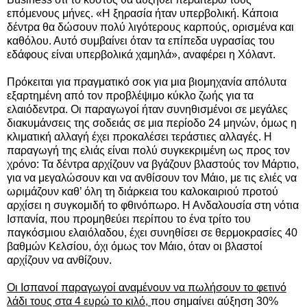
επόμενους μήνες. «Η ξηρασία ήταν υπερβολική. Κάποια
δέντρα θα δώσουν πολύ λιγότερους καρπούς, ορισμένα και
καθόλου. Αυτό συμβαίνει όταν τα επίπεδα υγρασίας του
εδάφους είναι υπερβολικά χαμηλά», αναφέρει η Χόλαντ.
Πρόκειται για πραγματικό σοκ για μια βιομηχανία απόλυτα
εξαρτημένη από τον προβλέψιμο κύκλο ζωής για τα
ελαιόδεντρα. Οι παραγωγοί ήταν συνηθισμένοι σε μεγάλες
διακυμάνσεις της σοδειάς σε μια περίοδο 24 μηνών, όμως η
κλιματική αλλαγή έχει προκαλέσει τεράστιες αλλαγές. Η
παραγωγή της ελιάς είναι πολύ συγκεκριμένη ως προς τον
χρόνο: Τα δέντρα αρχίζουν να βγάζουν βλαστούς τον Μάρτιο,
για να μεγαλώσουν και να ανθίσουν τον Μάιο, με τις ελιές να
ωριμάζουν καθ’ όλη τη διάρκεια του καλοκαιριού προτού
αρχίσει η συγκομιδή το φθινόπωρο. Η Ανδαλουσία στη νότια
Ισπανία, που προμηθεύει περίπου το ένα τρίτο του
παγκόσμιου ελαιόλαδου, έχει συνηθίσει σε θερμοκρασίες 40
βαθμών Κελσίου, όχι όμως τον Μάιο, όταν οι βλαστοί
αρχίζουν να ανθίζουν.
Οι Ισπανοί παραγωγοί αναμένουν να πωλήσουν το φετινό
λάδι τους στα 4 ευρώ το κιλό,
που σημαίνει αύξηση 30%