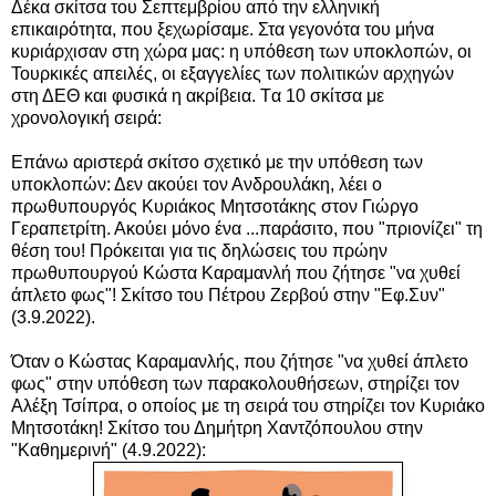
Δέκα σκίτσα του Σεπτεμβρίου από την ελληνική
επικαιρότητα, που ξεχωρίσαμε. Στα γεγονότα του μήνα
κυριάρχισαν στη χώρα μας: η υπόθεση των υποκλοπών, οι
Τουρκικές απειλές, οι εξαγγελίες των πολιτικών αρχηγών
στη ΔΕΘ και φυσικά η ακρίβεια. Tα 10 σκίτσα με
χρονολογική σειρά:
Επάνω αριστερά σκίτσο σχετικό με την υ
πόθεση των
υποκλοπών: Δεν ακούει τον Ανδρουλάκη, λέει ο
πρωθυπουργός Κυριάκος Μητσοτάκης στον Γιώργο
Γεραπετρίτη. Ακούει μόνο ένα ...παράσιτο, που "πριονίζει" τη
θέση του! Πρόκειται για τις δηλώσεις του πρώην
πρωθυπουργού Κώστα Καραμανλή που ζήτησε "να χυθεί
άπλετο φως"! Σκίτσο του Πέτρου Ζερβού στην "Εφ.Συν"
(3.9.2022).
Όταν ο Κώστας Καραμανλής, που ζήτησε "να χυθεί άπλετο
φως" στην υπόθεση των παρακολουθήσεων, στηρίζει τον
Αλέξη Τσίπρα, ο οποίος με τη σειρά του στηρίζει τον Κυριάκο
Μητσοτάκη! Σκίτσο του Δημήτρη Χαντζόπουλου στην
"Καθημερινή" (4.9.2022):