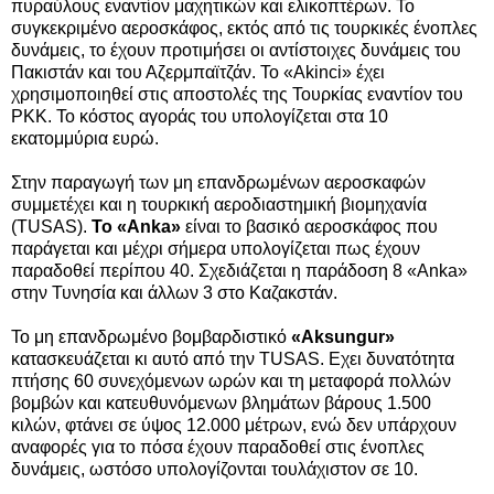
πυραύλους εναντίον μαχητικών και ελικοπτέρων. Το
συγκεκριμένο αεροσκάφος, εκτός από τις τουρκικές ένοπλες
δυνάμεις, το έχουν προτιμήσει οι αντίστοιχες δυνάμεις του
Πακιστάν και του Αζερμπαϊτζάν. Το «Akinci» έχει
χρησιμοποιηθεί στις αποστολές της Τουρκίας εναντίον του
PKK. Το κόστος αγοράς του υπολογίζεται στα 10
εκατομμύρια ευρώ.
Στην παραγωγή των μη επανδρωμένων αεροσκαφών
συμμετέχει και η τουρκική αεροδιαστημική βιομηχανία
(ΤUSAS).
Το «Anka»
είναι το βασικό αεροσκάφος που
παράγεται και μέχρι σήμερα υπολογίζεται πως έχουν
παραδοθεί περίπου 40. Σχεδιάζεται η παράδοση 8 «Anka»
στην Τυνησία και άλλων 3 στο Καζακστάν.
To μη επανδρωμένο βομβαρδιστικό
«Aksungur»
κατασκευάζεται κι αυτό από την TUSAS. Εχει δυνατότητα
πτήσης 60 συνεχόμενων ωρών και τη μεταφορά πολλών
βομβών και κατευθυνόμενων βλημάτων βάρους 1.500
κιλών, φτάνει σε ύψος 12.000 μέτρων, ενώ δεν υπάρχουν
αναφορές για το πόσα έχουν παραδοθεί στις ένοπλες
δυνάμεις, ωστόσο υπολογίζονται τουλάχιστον σε 10.