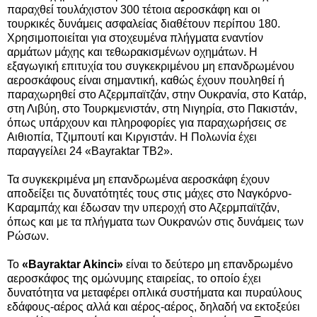
παραχθεί τουλάχιστον 300 τέτοια αεροσκάφη και οι
τουρκικές δυνάμεις ασφαλείας διαθέτουν περίπου 180.
Χρησιμοποιείται για στοχευμένα πλήγματα εναντίον
αρμάτων μάχης και τεθωρακισμένων οχημάτων. Η
εξαγωγική επιτυχία του συγκεκριμένου μη επανδρωμένου
αεροσκάφους είναι σημαντική, καθώς έχουν πουληθεί ή
παραχωρηθεί στο Αζερμπαϊτζάν, στην Ουκρανία, στο Κατάρ,
στη Λιβύη, στο Τουρκμενιστάν, στη Νιγηρία, στο Πακιστάν,
όπως υπάρχουν και πληροφορίες για παραχωρήσεις σε
Αιθιοπία, Τζιμπουτί και Κιργιστάν. Η Πολωνία έχει
παραγγείλει 24 «Bayraktar TB2».
Τα συγκεκριμένα μη επανδρωμένα αεροσκάφη έχουν
αποδείξει τις δυνατότητές τους στις μάχες στο Ναγκόρνο-
Καραμπάχ και έδωσαν την υπεροχή στο Αζερμπαϊτζάν,
όπως και με τα πλήγματα των Ουκρανών στις δυνάμεις των
Ρώσων.
Το
«Bayraktar Akinci»
είναι το δεύτερο μη επανδρωμένο
αεροσκάφος της ομώνυμης εταιρείας, το οποίο έχει
δυνατότητα να μεταφέρει οπλικά συστήματα και πυραύλους
εδάφους-αέρος αλλά και αέρος-αέρος, δηλαδή να εκτοξεύει