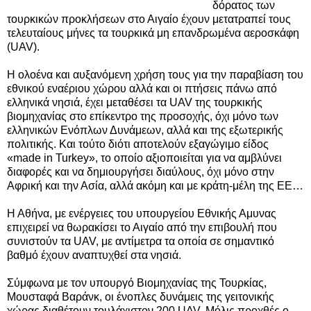
δόρατος των
τουρκικών προκλήσεων στο Αιγαίο έχουν μετατραπεί τους
τελευταίους μήνες τα τουρκικά μη επανδρωμένα αεροσκάφη
(UAV).
Η ολοένα και αυξανόμενη χρήση τους για την παραβίαση του
εθνικού εναέριου χώρου αλλά και οι πτήσεις πάνω από
ελληνικά νησιά, έχει μεταθέσει τα UAV της τουρκικής
βιομηχανίας στο επίκεντρο της προσοχής, όχι μόνο των
ελληνικών Ενόπλων Δυνάμεων, αλλά και της εξωτερικής
πολιτικής. Και τούτο διότι αποτελούν εξαγώγιμο είδος
«made in Turkey», το οποίο αξιοποιείται για να αμβλύνει
διαφορές και να δημιουργήσει διαύλους, όχι μόνο στην
Αφρική και την Ασία, αλλά ακόμη και με κράτη-μέλη της ΕΕ…
Η Αθήνα, με ενέργειες του υπουργείου Εθνικής Αμυνας
επιχειρεί να θωρακίσει το Αιγαίο από την επιβουλή που
συνιστούν τα UAV, με αντίμετρα τα οποία σε σημαντικό
βαθμό έχουν αναπτυχθεί στα νησιά.
Σύμφωνα με τον υπουργό Βιομηχανίας της Τουρκίας,
Μουσταφά Βαράνκ, οι ένοπλες δυνάμεις της γειτονικής
χώρας διαθέτουν τουλάχιστον 200 UAV. Μόλις προχθές ο