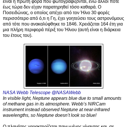
είναι η πρώτη φορά που φωτογραφίζονται, ενώ άλλοι ποτέ
έως τώρα δεν είχαν παρατηρηθεί τόσο καθαρά. Ο
Ποσειδώνας, ο οποίος απέχει από τον Ήλιο 30 φορές
περισσότερο από ό,τι η Γη, έχει γοητεύσει τους αστρονόμους
από τότε που ανακαλύφθηκε το 1846. Χρειάζεται 164 έτη για
μια πλήρη περιφορά πέριξ του Ήλιου (αυτή είναι η διάρκεια
του έτους του).
NASA Webb Telescope
@NASAWebb
In visible light, Neptune appears blue due to small amounts
of methane gas in its atmosphere. Webb’s NIRCam
instrument instead observed Neptune at near-infrared
wavelengths, so Neptune doesn’t look so blue!
Ο πλανήτης χαρακτηρίζεται παγωμένος γίγαντας και, σε