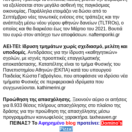
να εξελίσσεται στον μεγάλο ασθενή της παγκόσμιας
οικονομίας. Παράλληλα ετοιμάζει να δώσει από το
Σεπτέμβριο νέες τονωτικές ενέσεις στις τράπεζες και την
ανάπτυξη μέσω νέου γύρου φθηνών δανείων (TLTROs), ο
οποίος και θα διαρκέσει έως τον Μάρτιο του 2021. Βουτιά
του ευρώ στον απόηχο των αποφάσεων. naftemporiki.gr
AEI-TEI: Ιδρυση τμημάτων χωρίς σχεδιασμό, μελέτη και
υποδομές
.
Αντιδράσεις για την ίδρυση «καθηγητικών»
σχολών, με ισχνές προοπτικές επαγγελματικής
αποκατάστασης. Καταπέλτης είναι το τμήμα Φυσικής του
Πανεπιστημίου Αθηνών (ΕΚΠΑ) κατά του υπουργού
Παιδείας Κώστα Γαβρόγλου, που αποφάσισε να ιδρύσει νέα
τμήματα Φυσικής σε περιφερειακά ιδρύματα που
συγχωνεύονται. kathimerini.gr
Προώθηση της απασχόλησης
. Ξεκινούν αύριο οι αιτήσεις
για 8.933 θέσεις πλήρους απασχόλησης στο πλαίσιο της
δράσης για την προώθηση της απασχόλησης μέσω
προγραμμάτων κοινωφελούς χαρακτήρα.
taxheaven.gr
ΠΕΙΝΑΣ? Το
Αφηρημένο
blog
προτείνει:
Domino's
Pizza!