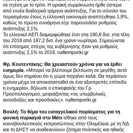
σε σχέση με το τρίτο. Η οριακή συρρίκνωση ήρθε ύστερα
από εννέα διαδοχικά τρίμηνα ανάπτυξης. Για το σύνολο του
περασμένου έτους η ελληνική οικονομία αναπτύχθηκε 1,9%,
καθώς το πρώτο εννιάμηνο είχε παρουσιάσει ρυθμούς
ανάπτυξης 2,1%.
Το ελληνικό ΑΕΠ διαμορφώθηκε έτσι στα 190,8 δισ. στα τέλη
του 2018 από 187,2 δισ. ένα χρόνο νωρίτερα. Σημειώνεται
ότι επίσημος στόχος της κυβέρνησης ήταν για ρυθμούς
ανάπτυξης 2,1% το 2018. naftemporiki.gr
Φρ. Κουτεντάκης: Θα χρειαστούν χρόνια για να έρθει
ευημερία.
«Μπορεί να βλέπουμε βελτίωση σε μεγέθη, αυτό
όμως δεν σημαίνει ότι η χώρα πηγαίνει καλά. Θα περάσουν
χρόνια μέχρι να αποκατασταθεί σε ένα αξιοπρεπές επίπεδο
η ευημερία», δήλωσε ο επικεφαλής του Γρ.
Προϋπολογισμού, μετριάζοντας «τις υπερβολικές
αισιοδοξίες και προσδοκίες». naftemporiki.gr
Βουλή: Το θέμα του εισαγγελικού πορίσματος για τη
φονική πυρκαγιά στο Μάτι
τέθηκε από τους
κοινοβουλευτικούς εκπροσώπους στην Ολομέλεια, με τη ΝΔ
και τη ΔΗΣΥ να αναδεικνύουν ζήτημα πολιτικής και ηθικής