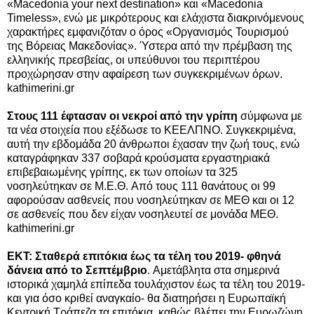
«Macedonia your next destination» και «Macedonia
Timeless», ενώ με μικρότερους και ελάχιστα διακρινόμενους
χαρακτήρες εμφανιζόταν ο όρος «Οργανισμός Τουρισμού
της Βόρειας Μακεδονίας». Ύστερα από την πρέμβαση της
ελληνικής πρεσβείας, οι υπεύθυνοι του περιπτέρου
προχώρησαν στην αφαίρεση των συγκεκριμένων όρων.
kathimerini.gr
Στους 111 έφτασαν οι νεκροί από την γρίπη
σύμφωνα με
τα νέα στοιχεία που εξέδωσε το ΚΕΕΛΠΝΟ. Συγκεκριμένα,
αυτή την εβδομάδα 20 άνθρωποι έχασαν την ζωή τους, ενώ
καταγράφηκαν 337 σοβαρά κρούσματα εργαστηριακά
επιβεβαιωμένης γρίπης, εκ των οποίων τα 325
νοσηλεύτηκαν σε Μ.Ε.Θ. Από τους 111 θανάτους οι 99
αφορούσαν ασθενείς που νοσηλεύτηκαν σε ΜΕΘ και οι 12
σε ασθενείς που δεν είχαν νοσηλευτεί σε μονάδα ΜΕΘ.
kathimerini.gr
EKT: Σταθερά επιτόκια έως τα τέλη του 2019- φθηνά
δάνεια από το Σεπτέμβριο
. Αμετάβλητα στα σημερινά
ιστορικά χαμηλά επίπεδα τουλάχιστον έως τα τέλη του 2019-
και για όσο κριθεί αναγκαίο- θα διατηρήσει η Ευρωπαϊκή
Κεντρική Τράπεζα τα επιτόκια, καθώς βλέπει την Ευρωζώνη