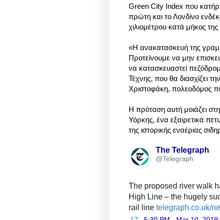
Green City Index που κατήρτ
πρώτη και το Λονδίνο ενδέκ
χιλιομέτρου κατά μήκος της 
«Η ανακατασκευή της γραμμ
Προτείνουμε να μην επισκε
να κατασκευαστεί πεζόδρομ
Τέχνης, που θα διασχίζει τ
Χριστοφάκη, πολεοδόμος π
Η πρόταση αυτή μοιάζει στη
Υόρκης, ένα εξαιρετικά πε
της ιστορικής εναέριας σι
The Telegraph
✔
@Telegraph
The proposed river walk h
High Line – the hugely succ
rail line 
h
telegraph.co.uk/n
t
17
5:30 PM - Mar 10, 2019