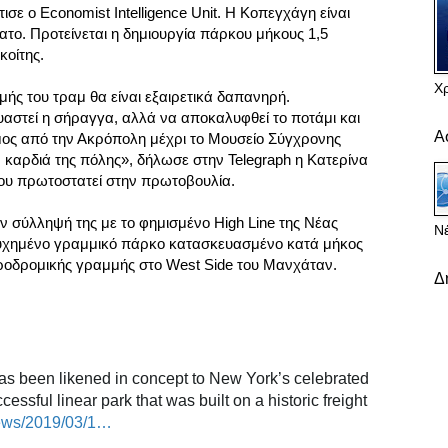
ισε ο Economist Intelligence Unit. Η Κοπεγχάγη είναι
ατο. Προτείνεται η δημιουργία πάρκου μήκους 1,5
κοίτης.
Χ
ής του τραμ θα είναι εξαιρετικά δαπανηρή.
υαστεί η σήραγγα, αλλά να αποκαλυφθεί το ποτάμι και
Α
ος από την Ακρόπολη μέχρι το Μουσείο Σύγχρονης
ην καρδιά της πόλης», δήλωσε στην Telegraph η Κατερίνα
ου πρωτοστατεί στην πρωτοβουλία.
ν σύλληψή της με το φημισμένο High Line της Νέας
Νέ
τυχημένο γραμμικό πάρκο κατασκευασμένο κατά μήκος
δηροδρομικής γραμμής στο West Side του Μανχάταν.
Δ
as been likened in concept to New York’s celebrated 
essful linear park that was built on a historic freight 
ews/2019/03/1
0
…
/