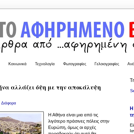
Κοινωνικά
Τεχνολογία
Φωτογραφίες
Γελοιογραφίες
Ανέ
T
θήνα αλλάζει όψη με την αποκάλυψη
S
:
Διάφορα
Η
τ
Η Αθήνα είναι μια από τις
λιγότερο πράσινες πόλεις στην
Εί
Ευρώπη, όμως οι αρχές
Ια
προσδοκούν ότι αυτό θα