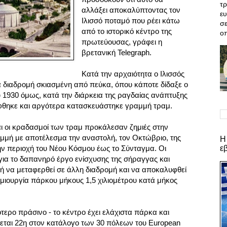
τρ
αλλάξει αποκαλύπτοντας τον
ε
Ιλισσό ποταμό που ρέει κάτω
σε
από το ιστορικό κέντρο της
οπ
πρωτεύουσας, γράφει η
βρετανική Telegraph.
Κατά την αρχαιότητα ο Ιλισσός
α διαδρομή σκιασμένη από πεύκα, όπου κάποτε δίδαξε ο
 1930 όμως, κατά την διάρκεια της ραγδαίας ανάπτυξης
φθηκε και αργότερα κατασκευάστηκε γραμμή τραμ.
 οι κραδασμοί των τραμ προκάλεσαν ζημιές στην
μή με αποτέλεσμα την αναστολή, τον Οκτώβριο, της
Η
ε
ην περιοχή του Νέου Κόσμου έως το Σύνταγμα. Οι
για το δαπανηρό έργο ενίσχυσης της σήραγγας και
τή να μεταφερθεί σε άλλη διαδρομή και να αποκαλυφθεί
ημιουργία πάρκου μήκους 1,5 χιλιομέτρου κατά μήκος
τερο πράσινο - το κέντρο έχει ελάχιστα πάρκα και
εται 22η στον κατάλογο των 30 πόλεων του European