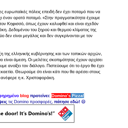
a
ες ευρωπαϊκές πόλεις επειδή δεν έχει ποταμό που να
t
όχι έναν ορατό ποταμό. «Στην πραγματικότητα έχουμε
h
ι τον Κηφισσό, όπως έχουν καλυφθεί και είναι σχεδόν
e
άκη. Δεδομένου του ξηρού και θερμού κλίματος της
n
ύο δεν είναι μεγάλος και δεν συγκρίνονται με τον
s
-
h
ιξη της ελληνικής κυβέρνησης και των τοπικών αρχών,
a
α είναι άμεση. Οι μελέτες σκοπιμότητας έχουν αρχίσει
t
με ανοίξει τον διάλογο. Πιστεύουμε ότι το έργο θα έχει
c
καετία. Θεωρούμε ότι είναι κάτι που θα αρέσει στους
h
 ανέφερε η κ. Χριστοφοράκη.
e
s
-
φηρημένο
blog
προτείνει:
Domino's
Pizza!
a
ψεις
τις Domino προσφορές,
πάτησε εδώ!
😄
m
b
i
t