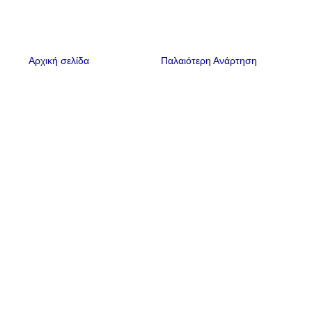
a
t
e
s
Αρχική σελίδα
Παλαιότερη Ανάρτηση
/