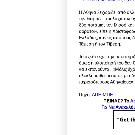
t
Η Αθήνα ξεχωρίζει από άλλ
p
την διαρρέει, τουλάχιστον 
s
δύο ποτάμια, τον Ιλισσό κα
:
αόρατοι», είπε η Χριστοφορ
/
Ελλάδας, κανείς από τους δ
/
Τάμεση ή τον Τίβερη.
w
w
Το σχέδιο έχει την υποστήρ
w
όμως η υλοποίησή του δεν θ
.
να εκπονούνται. «Μόλις έχου
ολοκληρωθεί μέσα σε μια δε
περισσότερους Αθηναίους»,
Πηγή:
ΑΠΕ-ΜΠΕ
ΠΕΙΝΑΣ? Το
Α
Για
Να Ανακαλύ