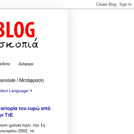
κδοτα
Διάφορα
ranslate / Μετάφραση
elect Language
▼
 ιστορία του ευρώ από
ην ΤτΕ
κοσι χρόνια πριν, την 1η
νουαρίου 2002, τα