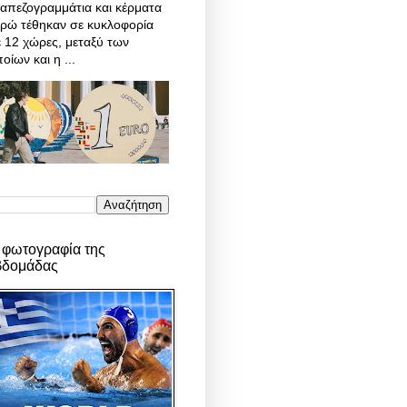
απεζογραμμάτια και κέρματα
υρώ τέθηκαν σε κυκλοφορία
 12 χώρες, μεταξύ των
οίων και η ...
 φωτογραφία της
βδομάδας