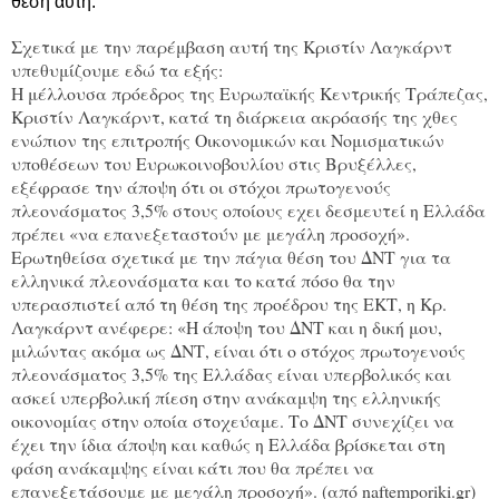
θέση αυτή.
Σχετικά με την παρέμβαση αυτή της Κριστίν Λαγκάρντ
υπεθυμίζουμε εδώ τα εξής:
Η μέλλουσα πρόεδρος της Ευρωπαϊκής Κεντρικής Τράπεζας,
Κριστίν Λαγκάρντ, κατά τη διάρκεια ακρόασής της χθες
ενώπιον της επιτροπής Οικονομικών και Νομισματικών
υποθέσεων του Ευρωκοινοβουλίου στις Βρυξέλλες,
εξέφρασε την άποψη ότι οι στόχοι πρωτογενούς
πλεονάσματος 3,5% στους οποίους εχει δεσμευτεί η Ελλάδα
πρέπει «να επανεξεταστούν με μεγάλη προσοχή».
Ερωτηθείσα σχετικά με την πάγια θέση του ΔΝΤ για τα
ελληνικά πλεονάσματα και το κατά πόσο θα την
υπερασπιστεί από τη θέση της προέδρου της ΕΚΤ, η Κρ.
Λαγκάρντ ανέφερε: «Η άποψη του ΔΝΤ και η δική μου,
μιλώντας ακόμα ως ΔΝΤ, είναι ότι ο στόχος πρωτογενούς
πλεονάσματος 3,5% της Ελλάδας είναι υπερβολικός και
ασκεί υπερβολική πίεση στην ανάκαμψη της ελληνικής
οικονομίας στην οποία στοχεύαμε. Το ΔΝΤ συνεχίζει να
έχει την ίδια άποψη και καθώς η Ελλάδα βρίσκεται στη
φάση ανάκαμψης είναι κάτι που θα πρέπει να
επανεξετάσουμε με μεγάλη προσοχή». (από naftemporiki.gr)