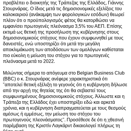
προβλέπει ο διοικητής της Τράπεζας της Ελλάδος, Γιάννης
Στουρνάρας. Ο ίδιος μετά τις δημοσιονομικές εξελίξεις του
καλοκαιριού (ανάκαμψη των φορολογικών εσόδων) θεωρεί
πλέον ότι ο προϋπολογισμός φέτος θα κατορθώσει να
εμφανίσει πρωτογενές πλεόνασμα 3,5% του ΑΕΠ.
Επίσης
εκτιμά ως θετική της προσήλωση της κυβέρνησης στους
δημοσιονομικούς στόχους που έχουν συμφωνηθεί με τους
δανειστές, ενώ υποστηρίζει ότι μετά την μεγάλη
αποκλιμάκωση των αποδόσεων των ομολόγων καθίσταται
πιο εύκολη η μείωση του στόχου για το πρωτογενές
πλεόνασμα μετά το 2022.
Μιλώντας σήμερα το απόγευμα στο Belgian Business Club
(BBC) ο κ. Στουρνάρας ανέφερε χαρακτηριστικά ότι
"αποτελεί θετική εξέλιξη το γεγονός ότι η κυβέρνηση δήλωσε
από την αρχή της θητείας της ότι θα σεβαστεί τους
συμφωνημένους δημοσιονομικούς στόχους. Άλλωστε και η
Τράπεζα της Ελλάδος έχει υποστηρίξει εδώ και αρκετά
χρόνια, και η κυβέρνηση διαπραγματεύεται με τους θεσμούς
αμέσως ή εμμέσως, την μείωση του στόχου του
πρωτογενούς πλεονάσματος". Προσέθεσε δε ότι η χθεσινή
παρέμβαση της Κριστίν Λαγκάρντ δικαιολογεί πλήρως τη