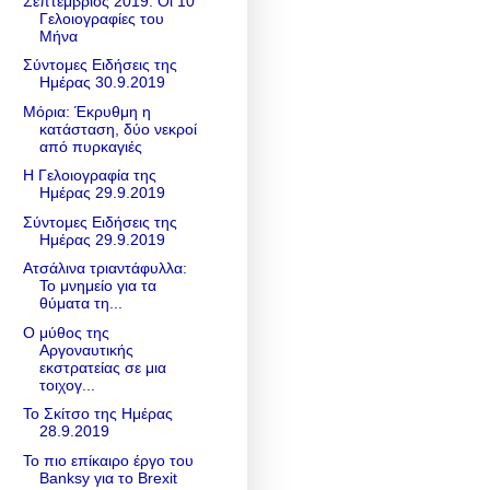
Σεπτέμβριος 2019: Οι 10
Γελοιογραφίες του
Μήνα
Σύντομες Ειδήσεις της
Ημέρας 30.9.2019
Μόρια: Έκρυθμη η
κατάσταση, δύο νεκροί
από πυρκαγιές
Η Γελοιογραφία της
Ημέρας 29.9.2019
Σύντομες Ειδήσεις της
Ημέρας 29.9.2019
Ατσάλινα τριαντάφυλλα:
Το μνημείο για τα
θύματα τη...
Ο μύθος της
Αργοναυτικής
εκστρατείας σε μια
τοιχογ...
Το Σκίτσο της Ημέρας
28.9.2019
Το πιο επίκαιρο έργο του
Banksy για το Brexit