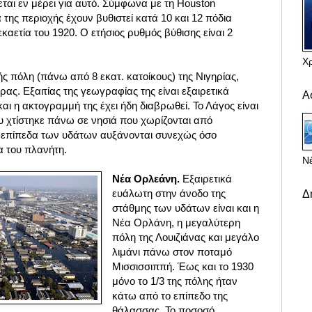
ται εν μέρει για αυτό. Σύμφωνα με τη Houston
 της περιοχής έχουν βυθιστεί κατά 10 και 12 πόδια
καετία του 1920. Ο ετήσιος ρυθμός βύθισης είναι 2
Χ
ς πόλη (πάνω από 8 εκατ. κατοίκους) της Νιγηρίας,
. Εξαιτίας της γεωγραφίας της είναι εξαιρετικά
Α
αι η ακτογραμμή της έχει ήδη διαβρωθεί. Το Λάγος είναι
υ χτίστηκε πάνω σε νησιά που χωρίζονται από
 επίπεδα των υδάτων αυξάνονται συνεχώς όσο
α του πλανήτη.
Νέ
Νέα Ορλεάνη.
Εξαιρετικά
ευάλωτη στην άνοδο της
Δ
στάθμης των υδάτων είναι και η
Νέα Ορλάνη, η μεγαλύτερη
πόλη της Λουιζιάνας και μεγάλο
λιμάνι πάνω στον ποταμό
Μισσισσιππή. Έως και το 1930
μόνο το 1/3 της πόλης ήταν
κάτω από το επίπεδο της
θάλασσας. Το ποσοσό