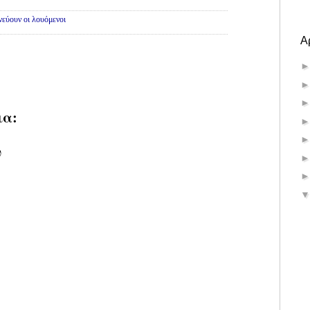
εύουν οι λουόμενοι
Α
ια:
υ