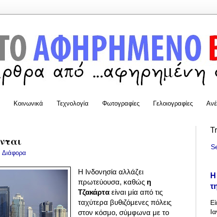
Κοινωνικά
Τεχνολογία
Φωτογραφίες
Γελοιογραφίες
Ανέ
T
ονται
S
:
Διάφορα
Η Ινδονησία αλλάζει
Η
πρωτεύουσα, καθώς
η
τ
Τζακάρτα
είναι μία από τις
ταχύτερα βυθιζόμενες πόλεις
Εί
Ια
στον κόσμο, σύμφωνα με το