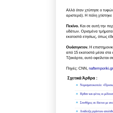
Αλλά όταν χτύπησε ο τυφών
αριστερά). Η πόλη χτίστηκ
Πεκίνο.
Και σε αυτή την π
υδάτων. Ορισμένα τμήματα 
εκατοστά ετησίως, όπως έδε
Ουάσιγκτον.
Η επιστημονική
από 15 εκατοστά μέσα στα ε
Τζακάρτα, αυτό οφείλεται 
Πηγές: CNN,
naftemporiki.gr
Σχετικά Άρθρα :
Διάφορα
Νομισματοκοπείο: «Προσω
Ηρθαν και φέτος οι μέδουσ
Σπινθήρες σε δίκτυο με αν
Aνάδειξη γιγάντιου απολι