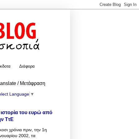
κδοτα
Διάφορα
ranslate / Μετάφραση
elect Language
▼
 ιστορία του ευρώ από
ην ΤτΕ
κοσι χρόνια πριν, την 1η
νουαρίου 2002, τα