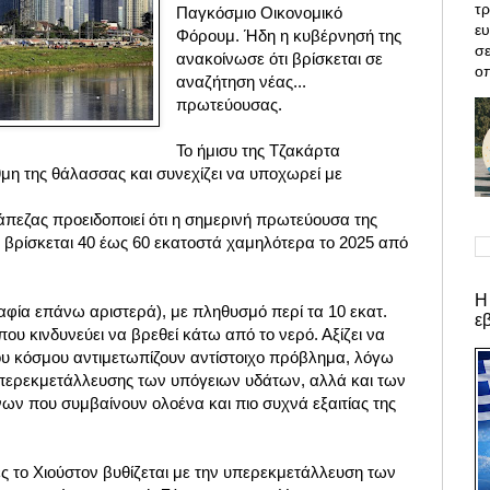
τρ
Παγκόσμιο Οικονομικό
ε
Φόρουμ. Ήδη η κυβέρνησή της
σε
ανακοίνωσε ότι βρίσκεται σε
οπ
αναζήτηση νέας...
πρωτεύουσας.
Το ήμισυ της Τζακάρτα
μη της θάλασσας και συνεχίζει να υποχωρεί με
πεζας προειδοποιεί ότι η σημερινή πρωτεύουσα της
 βρίσκεται 40 έως 60 εκατοστά χαμηλότερα το 2025 από
Η
αφία επάνω αριστερά)
, με πληθυσμό περί τα 10
εκατ.
ε
 που κινδυνεύει να βρεθεί κάτω από το νερό. Αξίζει να
του κόσμου αντιμετωπίζουν αντίστοιχο πρόβλημα, λόγω
υπερεκμετάλλευσης των υπόγειων υδάτων, αλλά και των
ων που συμβαίνουν ολοένα και πιο συχνά εξαιτίας της
ς το Χιούστον βυθίζεται με την υπερεκμετάλλευση των