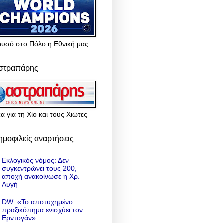
ρυσό στο Πόλο η Εθνική μας
στραπάρης
α για τη Χίο και τους Χιώτες
ημοφιλείς αναρτήσεις
Εκλογικός νόμος: Δεν
συγκεντρώνει τους 200,
αποχή ανακοίνωσε η Χρ.
Αυγή
DW: «To αποτυχημένο
πραξικόπημα ενισχύει τον
Ερντογάν»