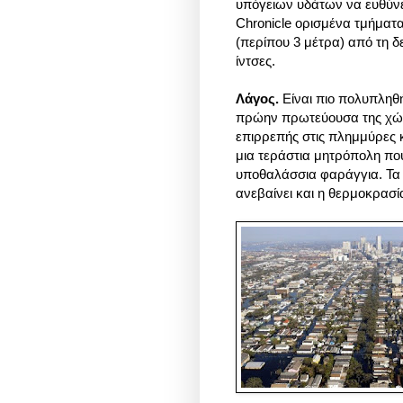
υπόγειων υδάτων να ευθύνε
Chronicle ορισμένα τμήματα
(περίπου 3 μέτρα) από τη δε
ίντσες.
Λάγος.
Είναι πιο πολυπληθή
πρώην πρωτεύουσα της χώρας
επιρρεπής στις πλημμύρες κ
μια τεράστια μητρόπολη πο
υποθαλάσσια φαράγγια. Τα
ανεβαίνει και η θερμοκρασί