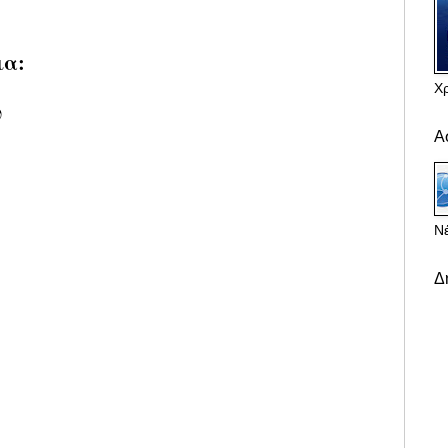
ια:
Χ
υ
Α
Νέ
Δ