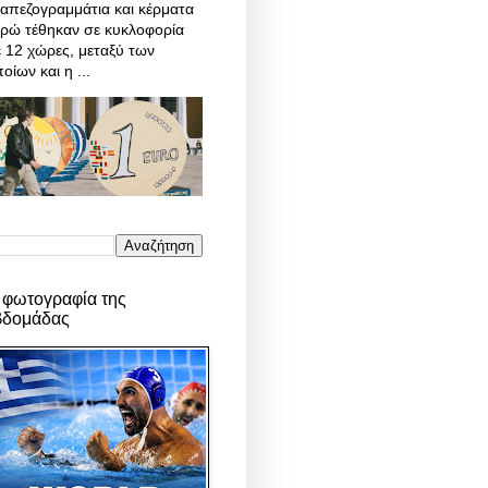
απεζογραμμάτια και κέρματα
υρώ τέθηκαν σε κυκλοφορία
 12 χώρες, μεταξύ των
οίων και η ...
 φωτογραφία της
βδομάδας