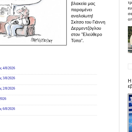
τρ
βλακεία μας
ε
παραμένει
σε
αναλοίωτη!
οπ
Σκίτσο του Γιάννη
Δερμεντζόγλου
στον "Ελεύθερο
Τύπο".
ες
ς 4/8/2026
ς 3/8/2026
Η
ε
ς 2/8/2026
/2026
ς 6/8/2026