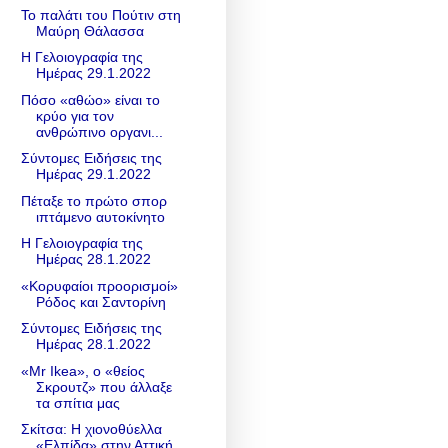
Το παλάτι του Πούτιν στη
Μαύρη Θάλασσα
Η Γελοιογραφία της
Ημέρας 29.1.2022
Πόσο «αθώο» είναι το
κρύο για τον
ανθρώπινο οργανι...
Σύντομες Ειδήσεις της
Ημέρας 29.1.2022
Πέταξε το πρώτο σπορ
ιπτάμενο αυτοκίνητο
Η Γελοιογραφία της
Ημέρας 28.1.2022
«Κορυφαίοι προορισμοί»
Ρόδος και Σαντορίνη
Σύντομες Ειδήσεις της
Ημέρας 28.1.2022
«Mr Ikea», ο «θείος
Σκρουτζ» που άλλαξε
τα σπίτια μας
Σκίτσα: Η χιονοθύελλα
«Ελπίδα» στην Αττική,