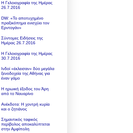
Η Γελοιογραφία της Ημέρας
26.7.2016
DW: «To αποτυχημένο
πραξικόπημα ενισχύει τον
Ερντογάν»
Σύντομες Ειδήσεις της
Ημέρας 26.7.2016
Η Γελοιογραφία της Ημέρας
30.7.2016
Ινδοί «έκλεισαν» δύο μεγάλα
ξενοδοχεία της Αθήνας για
έναν γάμο
Η ηρωική έξοδος του Άρη
από το Ναυαρίνο
Ανέκδοτα: Η χοντρή κυρία
και ο ζητιάνος
Σημαντικός ταφικός
περίβολος αποκαλύπτεται
στην Αμφίπολη