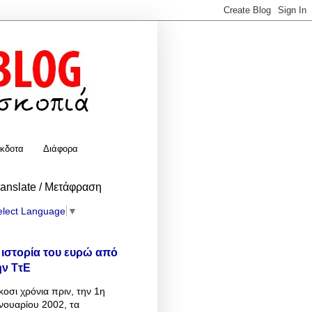
κδοτα
Διάφορα
ranslate / Μετάφραση
elect Language
▼
 ιστορία του ευρώ από
ην ΤτΕ
κοσι χρόνια πριν, την 1η
νουαρίου 2002, τα