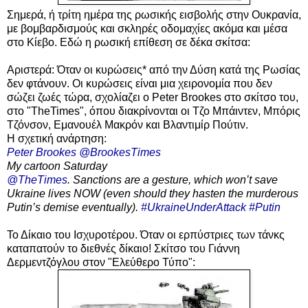
Σημερά, ή τρίτη ημέρα της ρωσικής εισβολής στην Ουκρανία,
με βομβαρδισμούς και σκληρές οδομαχίες ακόμα και μέσα
στο Κίεβο. Εδώ η ρωσική επίθεση σε δέκα σκίτσα:
Αριστερά:
Όταν οι κυρώσεις* από την Δύση κατά της Ρωσίας
δεν φτάνουν. Οι κυρώσεις είναι μια χειρονομία που δεν
σώζει ζωές τώρα, σχολίαζει ο Peter Brookes στο σκίτσο του,
στο "TheTimes",
όπου διακρίνονται οι Τζο Μπάιντεν, Μπόρις
Τζόνσον, Εμανουέλ Μακρόν και Βλαντιμίρ Πούτιν.
Η σχετική ανάρτηση:
Peter Brookes @BrookesTimes
My cartoon Saturday
@TheTimes
. Sanctions are a gesture, which won’t save
Ukraine lives NOW (even should they hasten the murderous
Putin’s demise eventually).
#UkraineUnderAttack
#Putin
Το Δίκαιο του Ισχυροτέρου. Όταν οι ερπύστριες των τάνκς
καταπατούν το διεθνές δίκαιο! Σκίτσο του Γιάννη
Δερμεντζόγλου στον "Ελεύθερο Τύπο":