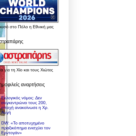
ρυσό στο Πόλο η Εθνική μας
στραπάρης
α για τη Χίο και τους Χιώτες
ημοφιλείς αναρτήσεις
Εκλογικός νόμος: Δεν
συγκεντρώνει τους 200,
αποχή ανακοίνωσε η Χρ.
Αυγή
DW: «To αποτυχημένο
πραξικόπημα ενισχύει τον
Ερντογάν»