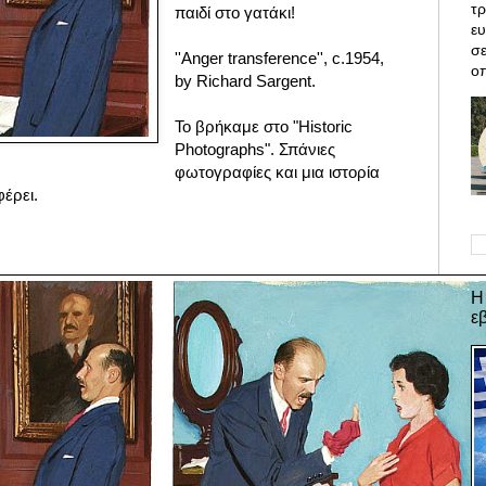
τρ
παιδί στο γατάκι!
ε
σε
''Anger transference'', c.1954,
οπ
by Richard Sargent.
Το βρήκαμε στο "
Historic
Photographs". Σπάνιες
φωτογραφίες και μια ιστορία
έρει.
Η
ε