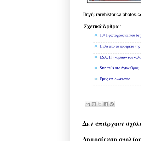
Πηγή: rarehistoricalphotos.
Σχετικά Άρθρα :
Φωτογραφίε
10+1 φωτογραφίες που δείχ
Πίσω από το πορτρέτο τη
ESA: Η «καρδιά» του γαλα
Star trails στο Αγιον Ορος
Εμείς και ο ωκεανός
Δεν υπάρχουν σχόλ
Δημοσίευση σχολίο