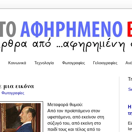
Κοινωνικά
Τεχνολογία
Φωτογραφίες
Γελοιογραφίες
Ανέ
T
 μια εικόνα
S
:
Φωτογραφίες
Μεταφορά θυμού:
Η
Από τον προϊστάμενο στον
τ
υφιστάμενο, από εκείνον στη
σύζυγό του, από εκείνη στο
Εί
Ια
παιδί τους και τέλος από το