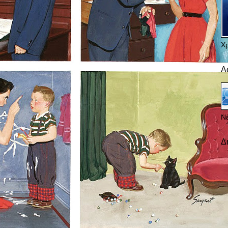
Χ
Α
Νέ
Δ