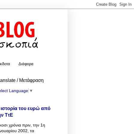
κδοτα
Διάφορα
ranslate / Μετάφραση
elect Language
▼
 ιστορία του ευρώ από
ην ΤτΕ
κοσι χρόνια πριν, την 1η
νουαρίου 2002, τα