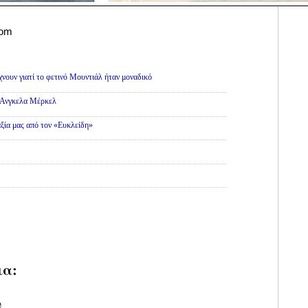
com
ς
νουν γιατί το φετινό Μουντιάλ ήταν μοναδικό
ς Ανγκελα Μέρκελ
ξία μας από τον «Ευκλείδη»
ια:
υ