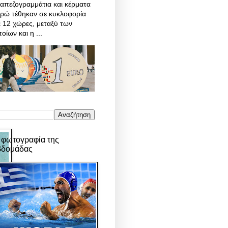
απεζογραμμάτια και κέρματα
υρώ τέθηκαν σε κυκλοφορία
 12 χώρες, μεταξύ των
οίων και η ...
 φωτογραφία της
βδομάδας