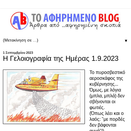
▼
1 Σεπτεμβρίου 2023
Η Γελοιογραφία της Ημέρας 1.9.2023
Το πυροσβεστικό
αεροσκάφος της
κυβέρνησης...
Όμως, με λόγια
(μπλα, μπλά) δεν
σβήνονται οι
φωτιές.
(Όπως λέει και ο
λαός: "με πορδές
δεν βάφονται
αυγά"!)