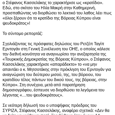
ο
Στέφανος Κασσελάκης το χαρακτήρισε ως «κρατίδιο».
Εδώ, στο σκίτσο του Ηλία Μακρή στην Καθημερινή,
προσπαθώντας να διορθώσει το λεκτικό του λαθος λέει πως
«όλοι ξέρουν ότι το κρατίδιο της Βόρειας Κύπρου είναι
ψευδοκράτος»!
Το σύντομο ρεπορτάζ:
Σχολιάζοντας τις πρόσφατες δηλώσεις του Ρετζέπ Ταγίπ
Ερντογάν στη Γενική Συνέλευση του ΟΗΕ, ο οποίος κάλεσε
την διεθνή κοινότητα να αναγνωρίσει την ανεξαρτησία της
«Τουρκικής Δημοκρατίας της Βόρειας Κύπρου», ο Στέφανος
Κασσελάκης χαρακτήρισε «απαράδεκτο» το «να μην
απαντάει ο κ. Μητσοτάκης στην πρόκληση του Ερντογάν για
αναγνώριση του δεύτερου μισού, της, του βόρειου, του
κρατιδίου τέλος πάντων του δικού τους, της βόρειας, στην
Κύπρο». Στη συνέχεια, μετά από παρατήρηση
δημοσιογράφου, έσπευσε να διορθώσει τα λεγόμενα του
λέγοντας «…του ψευδοκράτους».
Σε νεότερη δήλωσή του ο υποψήφιος πρόεδρος του
ΣΥΡΙΖΑ, Στέφανος Κασσελάκης, αναφέρει σχετικά: «Δεν θα