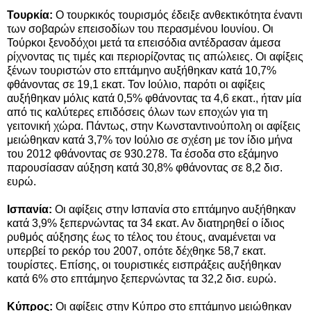
Τουρκία:
Ο τουρκικός τουρισμός έδειξε ανθεκτικότητα έναντι
των σοβαρών επεισοδίων του περασμένου Ιουνίου. Οι
Τούρκοι ξενοδόχοι μετά τα επεισόδια αντέδρασαν άμεσα
ρίχνοντας τις τιμές και περιορίζοντας τις απώλειες. Οι αφίξεις
ξένων τουριστών στο επτάμηνο αυξήθηκαν κατά 10,7%
φθάνοντας σε 19,1 εκατ. Τον Ιούλιο, παρότι οι αφίξεις
αυξήθηκαν μόλις κατά 0,5% φθάνοντας τα 4,6 εκατ., ήταν μία
από τις καλύτερες επιδόσεις όλων των εποχών για τη
γειτονική χώρα. Πάντως, στην Κωνσταντινούπολη οι αφίξεις
μειώθηκαν κατά 3,7% τον Ιούλιο σε σχέση με τον ίδιο μήνα
του 2012 φθάνοντας σε 930.278. Τα έσοδα στο εξάμηνο
παρουσίασαν αύξηση κατά 30,8% φθάνοντας σε 8,2 δισ.
ευρώ.
Ισπανία:
Οι αφίξεις στην Ισπανία στο επτάμηνο αυξήθηκαν
κατά 3,9% ξεπερνώντας τα 34 εκατ. Αν διατηρηθεί ο ίδιος
ρυθμός αύξησης έως το τέλος του έτους, αναμένεται να
υπερβεί το ρεκόρ του 2007, οπότε δέχθηκε 58,7 εκατ.
τουρίστες. Επίσης, οι τουριστικές εισπράξεις αυξήθηκαν
κατά 6% στο επτάμηνο ξεπερνώντας τα 32,2 δισ. ευρώ.
Κύπρος:
Oι αφίξεις στην Κύπρο στο επτάμηνο μειώθηκαν