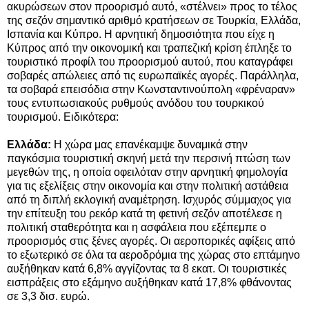
ακυρώσεων στον προορισμό αυτό, «στέλνει» προς το τέλος
της σεζόν σημαντικό αριθμό κρατήσεων σε Τουρκία, Ελλάδα,
Ισπανία και Κύπρο. Η αρνητική δημοσιότητα που είχε η
Κύπρος από την οικονομική και τραπεζική κρίση έπληξε το
τουριστικό προφίλ του προορισμού αυτού, που καταγράφει
σοβαρές απώλειες από τις ευρωπαϊκές αγορές. Παράλληλα,
τα σοβαρά επεισόδια στην Κωνσταντινούπολη «φρέναραν»
τους εντυπωσιακούς ρυθμούς ανόδου του τουρκικού
τουρισμού. Ειδικότερα:
Ελλάδα:
Η χώρα μας επανέκαμψε δυναμικά στην
παγκόσμια τουριστική σκηνή μετά την περσινή πτώση των
μεγεθών της, η οποία οφειλόταν στην αρνητική φημολογία
για τις εξελίξεις στην οικονομία και στην πολιτική αστάθεια
από τη διπλή εκλογική αναμέτρηση. Ισχυρός σύμμαχος για
την επίτευξη του ρεκόρ κατά τη φετινή σεζόν αποτέλεσε η
πολιτική σταθερότητα και η ασφάλεια που εξέπεμπε ο
προορισμός στις ξένες αγορές. Οι αεροπορικές αφίξεις από
το εξωτερικό σε όλα τα αεροδρόμια της χώρας στο επτάμηνο
αυξήθηκαν κατά 6,8% αγγίζοντας τα 8 εκατ. Οι τουριστικές
εισπράξεις στο εξάμηνο αυξήθηκαν κατά 17,8% φθάνοντας
σε 3,3 δισ. ευρώ.