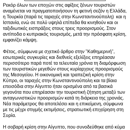
Ρεκόρ όλων των εποχών στις αφίξεις ξένων τουριστών
αναμένεται να πραγματοποιήσουν τη φετινή σεζόν η Ελλάδα,
η Τουρκία (παρά τις
ταραχές στην Κωνσταντινούπολη)
και η
Ισπανία, ενώ σε πολύ υψηλά επίπεδα θα κινηθούν και οι
ταξιδιωτικές εισπράξεις στους τρεις προορισμούς. Στον
αντίποδα ο κυπριακός τουρισμός, μετά την πρόσφατη κρίση,
εμφανίζει κάμψη.
Φέτος, σύμφωνα με σχετικό άρθρο στην "Καθημερινή",
εσωτερικές συγκυρίες και διεθνείς εξελίξεις επηρέασαν
περισσότερο παρά ποτέ τα τελευταία χρόνια τη διαμόρφωση
των τουριστικών μεγεθών στους κυρίαρχους προορισμούς
της Μεσογείου. Η οικονομική και τραπεζική κρίση στην
Κύπρο, οι ταραχές στην Κωνσταντινούπολη και τα βίαια
επεισόδια στην Αίγυπτο ήταν ορισμένα από τα βασικά
γεγονότα που επηρέασαν την τουριστική ζήτηση μεταξύ των
ανταγωνιστικών προορισμών κατά τη διάρκεια της χρονιάς.
Νέα παράμετρος θα αποτελέσει και η επικείμενη, σύμφωνα
με τις μέχρι στιγμής εκτιμήσεις, στρατιωτική επιχείρηση στη
Συρία.
Η σοβαρή κρίση στην Αίγυπτο, που συνοδεύθηκε από κύμα