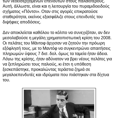
των νεοεισερχομένων επενδυτών στους παλαιότερους.
Αυτή, άλλωστε, είναι και η λειτουργία του πυραμιδοειδούς
σχήματος «Πόντσι». Οταν στις αγορές επικρατούσε
σταθερότητα, εκείνος εξασφάλιζε στους επενδυτές του
διψήφιες αποδόσεις.
Δεν αποκλείεται καθόλου το κόλπο να συνεχιζόταν, αν δεν
μεσολαβούσε η μεγάλη χρηματοπιστωτική κρίση του 2008.
Οι πελάτες του Μάντοφ άρχισαν να ζητούν την πρόωρη
εξόφλησή τους, με το Μαντόφ να συγκεντρώνει απαιτήσεις
πληρωμών ύψους 7 δισ. δολ. όμως τα ταμεία ήταν άδεια.
Λόγω της κρίσης, ήταν αδύνατον να βρει νέους πελάτες για
να ξεπληρώσει τους παλιούς, κι έτσι η υπόθεση
ξεσκεπάστηκε, προκαλώντας τεράστια ζημιά σε
μεγαλοεπενδυτές και ιδρύματα που πιάστηκαν στα δίχτυα
του.