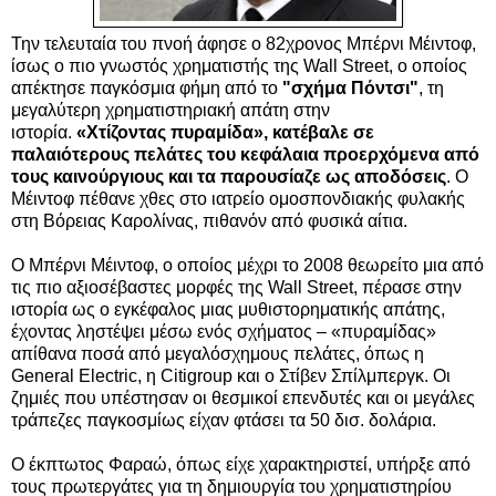
Την τελευταία του πνοή άφησε ο 82χρονος Μπέρνι Μέιντοφ,
ίσως ο πιο γνωστός χρηματιστής της Wall Street, ο οποίος
απέκτησε παγκόσμια φήμη από το
"σχήμα Πόντσι"
, τη
μεγαλύτερη χρηματιστηριακή απάτη στην
ιστορία.
«Χτίζοντας πυραμίδα», κατέβαλε σε
παλαιότερους πελάτες του κεφάλαια προερχόμενα από
τους καινούργιους και τα παρουσίαζε ως αποδόσεις
.
Ο
Μέιντοφ πέθανε χθες στο ιατρείο ομοσπονδιακής φυλακής
στη Βόρειας Καρολίνας, πιθανόν από φυσικά αίτια.
Ο Μπέρνι Μέιντοφ, ο οποίος μέχρι το 2008 θεωρείτο μια από
τις πιο αξιοσέβαστες μορφές της Wall Street, πέρασε στην
ιστορία ως ο εγκέφαλος μιας μυθιστορηματικής απάτης,
έχοντας ληστέψει μέσω ενός σχήματος – «πυραμίδας»
απίθανα ποσά από μεγαλόσχημους πελάτες, όπως η
General Electric, η Citigroup και ο Στίβεν Σπίλμπεργκ. Οι
ζημιές που υπέστησαν οι θεσμικοί επενδυτές και οι μεγάλες
τράπεζες παγκοσμίως είχαν φτάσει τα 50 δισ. δολάρια.
Ο έκπτωτος Φαραώ, όπως είχε χαρακτηριστεί, υπήρξε από
τους πρωτεργάτες για τη δημιουργία του χρηματιστηρίου