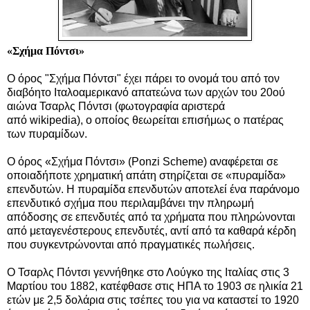
«Σχήμα Πόντσι»
Ο όρος "Σχήμα Πόντσι" έχει πάρει το ονομά του από τον
διαβόητο Ιταλοαμερικανό απατεώνα των αρχών του 20oύ
αιώνα Τσαρλς Πόντσι (φωτογραφία αριστερά
από wikipedia)
, ο οποίος θεωρείται επισήμως ο πατέρας
των πυραμίδων.
O όρος «Σχήμα Πόντσι» (Ponzi Scheme) αναφέρεται σε
οποιαδήποτε χρηματική απάτη στηρίζεται σε «πυραμίδα»
επενδυτών. Η πυραμίδα επενδυτών αποτελεί ένα παράνομο
επενδυτικό σχήμα που περιλαμβάνει την πληρωμή
απόδοσης σε επενδυτές από τα χρήματα που πληρώνονται
από μεταγενέστερους επενδυτές, αντί από τα καθαρά κέρδη
που συγκεντρώνονται από πραγματικές πωλήσεις.
O Τσαρλς Πόντσι γεννήθηκε στο Λούγκο της Ιταλίας στις 3
Μαρτίου του 1882, κατέφθασε στις ΗΠΑ το 1903 σε ηλικία 21
ετών με 2,5 δολάρια στις τσέπες του για να καταστεί το 1920