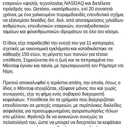
εταιρειών υψηλής τεχνολογίας NASDAQ και διετέλεσε
πρόεδρός του. Ωστόσο, «κατόρθωσε», επί 20 συναπτά
χρόνια, με ένα χαλκευμένο πυραμιδοειδές επενδυτικό σχήμα,
να εξανεμίσει δεκάδες δισ. δολ. από αποταμιεύσεις χιλιάδων
ανθρώπων, επενδυτικών εταιρειών, συνταξιοδοτικών
ταμείων και φιλανθρωπικών ιδρυμάτων σε όλο τον κόσμο.
Ο ίδιος είχε παραδεχθεί την ενοχή του για 11 κατηγορίες
σχετικές με οικονομικά εγκλήματα και καταδικάστηκε σε
κάθειρξη 150 ετών, τη μέγιστη των ποινών για τέτοια
υπόθεση. Σημειώνεται ότι η ζωή και τα πεπραγμένα του
Μέιντοφ έγιναν και ταινία, με πρωταγωνιστή τον Ρόμπερτ ντε
Νίρο.
Προτού αποκαλυφθεί η τεράστια απάτη, την οποία, όπως ο
ίδιος ο Μέιντοφ ισχυρίζεται, εξύφανε μόνος του και χωρίς
συνεργούς, είχε τη φήμη ενός σοβαρού διαχειριστή
κεφαλαίων. Υποτίθεται ότι τα χρήματα που διαχειριζόταν
επενδύονταν σε μετοχές εταιρειών, με περίπλοκες δικλείδες
ασφαλείας για προσυμφωνημένες αγοραπωλησίες τίτλων
στο μέλλον. Φρόντιζε δε να ανανεώνει συνεχώς το
πελατολόγιό του, ώστε να μπορεί να διοχετεύει τα κεφάλαια