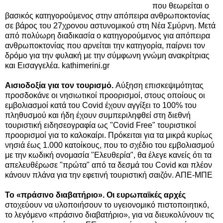
που θεωρείται ο
βασικός κατηγορούμενος στην απόπειρα ανθρωποκτονίας
σε βάρος του 27χρονου αστυνομικού στη Νέα Σμύρνη. Μετά
από πολύωρη διαδικασία ο κατηγορούμενος για απόπειρα
ανθρωποκτονίας που αρνείται την κατηγορία, παίρνει τον
δρόμο για την φυλακή με την σύμφωνη γνώμη ανακρίτριας
και Εισαγγελέα. kathimerini.gr
Αισιοδοξία για τον τουρισμό.
Αύξηση επισκεψιμότητας
προσδοκάνε οι νησιωτικοί προορισμοί, στους οποίους οι
εμβολιασμοί κατά του Covid έχουν αγγίξει το 100% του
πληθυσμού και ήδη έχουν συμπεριληφθεί στη διεθνή
τουριστική ειδησεογραφία ως "Covid Free" τουριστικοί
προορισμοί για το καλοκαίρι. Πρόκειται για τα μικρά κυρίως
νησιά έως 1.000 κατοίκους, που το σχέδιο του εμβολιασμού
με την κωδική ονομασία "Ελευθερία", θα έλεγε κανείς ότι τα
απελευθέρωσε "πρώτα" από τα δεσμά του Covid και πλέον
κάνουν πλάνα για την εφετινή τουριστική σαιζόν. ΑΠΕ-ΜΠΕ
Το «πράσινο διαβατήριο». Οι ευρωπαϊκές αρχές
στοχεύουν να υλοποιήσουν το υγειονομικό πιστοποιητικό,
το λεγόμενο «πράσινο διαβατήριο», για να διευκολύνουν τις