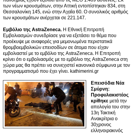
των νέων κρουσμάτων, στην Αττική εντοπίστηκαν 834, στη
Θεσσαλονίκη 145, ενώ στην Αχαΐα 60. Ο συνολικός αριθμός
των κρουσμάτων ανέρχεται σε 221.147.
Εμβόλιο της AstraZeneca.
Η Εθνική Επιτροπή
Εμβολιασμών συνεδρίασε για να εξετάσει το θέμα που
προέκυψε με αναφορές για μεμονωμένα περιστατικά
θρομβοεμβολικών επεισοδίων σε άτομα που είχαν
εμβολιαστεί με το εμβόλιο της AstraZeneca. Η Επιτροπή
κρίνει ότι ο εμβολιασμός με το εμβόλιο της AstraZeneca στη
χώρα μας θα πρέπει να συνεχιστεί κανονικά σύμφωνα με τον
προγραμματισμό που έχει γίνει. kathimerini.gr
Επεισόδια Νέα
Σμύρνη:
Προφυλακιστέος
κρίθηκε
μετά την
απολογία του στην
13η Τακτική
Ανακρίτρια ο
30χρονος
ελληνοιρακινός