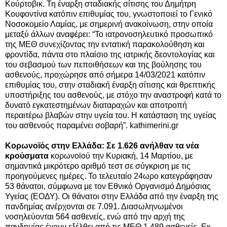
Κούρτοβικ. Τη έναρξη σταδιακής σίτισης του Δημήτρη
Κουφοντίνα κατόπιν επιθυμίας του, γνωστοποιεί το Γενικό
Νοσοκομείο Λαμίας, με σημερινή ανακοίνωση, στην οποία
μεταξύ άλλων αναφέρει: “Το ιατρονοσηλευτικό προσωπικό
της ΜΕΘ συνεχίζοντας την εντατική παρακολούθηση και
φροντίδα, πάντα στο πλαίσιο της ιατρικής δεοντολογίας και
του σεβασμού των πεποιθήσεων και της βούλησης του
ασθενούς, προχώρησε από σήμερα 14/03/2021 κατόπιν
επιθυμίας του, στην σταδιακή έναρξη σίτισης
και θρεπτικής
υποστήριξης του ασθενούς, με στόχο την αναστροφή κατά το
δυνατό εγκατεστημένων διαταραχών και αποτροπή
περαιτέρω βλαβών στην υγεία του. Η κατάσταση της υγείας
του ασθενούς παραμένει σοβαρή”. kathimerini.gr
Κορωνοϊός στην Ελλάδα: Σε 1.626 ανήλθαν τα νέα
κρούσματα
κορωνοϊού την Κυριακή, 14 Μαρτίου, με
σημαντικά μικρότερο αριθμό τεστ σε σύγκριση με τις
προηγούμενες ημέρες. Το τελευταίο 24ωρο κατεγράφησαν
53 θάνατοι, σύμφωνα με τον Εθνικό Οργανισμό Δημόσιας
Υγείας (ΕΟΔΥ). Οι θάνατοι στην Ελλάδα από την έναρξη της
πανδημίας ανέρχονται σε 7.091. Διασωληνωμένοι
νοσηλεύονται 564 ασθενείς, ενώ από την αρχή της
πανδημίας έχουν εξέλθει από τις ΜΕΘ 1.489 ασθενείς. Εκ