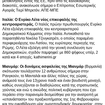
μετακινήσεις εντός της ΕΕ, πριν από τις καλοκαιρινές
διακοπές, ανακοίνωσε σήμερα ο Επίτροπος Εσωτερικής
Αγοράς Τιερί Μπρετόν. ΑΠΕ-ΜΠΕ
Ιταλία: Ο Ενρίκο Λέτα νέος επικεφαλής της
κεντροαριστεράς.
Ο Ιταλός πρώην πρωθυπουργός Ενρίκο
Λέτα εξελέγη επικεφαλής του κεντροαριστερού
Δημοκρατικού Κόμματος στην Ιταλία. Αντικαθιστά τον
παραιτηθέντα Νικόλα Τζινγκατρέτι, ο οποίος παραμένει
περιφερειάρχης του Λατίου, της ευρύτερης περιοχής της
Ρώμης. Ο Λέτα εξελέγη από την γενική συνέλευση των
Δημοκρατικών, σχεδόν παμψηφεί: με 860 ψήφους υπέρ, 2
κατά και 4 αποχές. kathimerini.gr
Μιανμάρ: Οι δυνάμεις ασφαλείας της Μιανμάρ
(Βιρμανία)
σκότωσαν τουλάχιστον 12 ανθρώπους σήμερα στην
Ρανγκούν, το Μανταλάι και άλλες πόλεις της χώρας,
ανάμεσά τους ένα 13χρονο παιδί και έναν βουδιστή μοναχό,
καθώς συνεχίζονται οι διαδηλώσεις κατά της στρατιωτικής
χούντας και ενώ η σκιώδης πολιτική κυβέρνηση που έχει
περάσει στην παρανομία δεσμεύθηκε για την ανατροπή με
«επανάσταση» του πραξικοπήματος της 1ης Φεβρουαρίου
και την εγκαθίδρυση μίας ομοσπονδιακής δημοκρατίας, στην