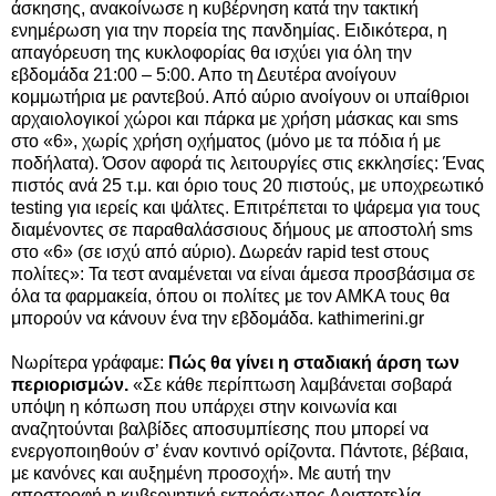
άσκησης, ανακοίνωσε η κυβέρνηση κατά την τακτική
ενημέρωση για την πορεία της πανδημίας. Ειδικότερα, η
απαγόρευση της κυκλοφορίας θα ισχύει για όλη την
εβδομάδα 21:00 – 5:00. Απο τη Δευτέρα ανοίγουν
κομμωτήρια με ραντεβού. Από αύριο ανοίγουν οι υπαίθριοι
αρχαιολογικοί χώροι και πάρκα με χρήση μάσκας και sms
στο «6»,
χωρίς χρήση οχήματος (μόνο με τα πόδια ή με
ποδήλατα). Όσον αφορά τις λειτουργίες στις εκκλησίες: Ένας
πιστός ανά 25 τ.μ. και όριο τους 20 πιστούς, με υποχρεωτικό
testing για ιερείς και ψάλτες. Επιτρέπεται το ψάρεμα για τους
διαμένοντες σε παραθαλάσσιους δήμους με αποστολή sms
στο «6» (σε ισχύ από αύριο). Δωρεάν rapid test στους
πολίτες»: Τα τεστ αναμένεται να είναι άμεσα προσβάσιμα σε
όλα τα φαρμακεία, όπου οι πολίτες με τον ΑΜΚΑ τους θα
μπορούν να κάνουν ένα την εβδομάδα.
kathimerini.gr
Νωρίτερα γράφαμε:
Πώς θα γίνει η σταδιακή άρση των
περιορισμών.
«Σε κάθε περίπτωση λαμβάνεται σοβαρά
υπόψη η κόπωση που υπάρχει στην κοινωνία και
αναζητούνται βαλβίδες αποσυμπίεσης που μπορεί να
ενεργοποιηθούν σ’ έναν κοντινό ορίζοντα. Πάντοτε, βέβαια,
με κανόνες και αυξημένη προσοχή». Με αυτή την
αποστροφή η κυβερνητική εκπρόσωπος Αριστοτελία