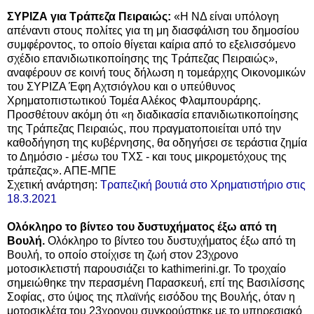
ΣΥΡΙΖΑ για Τράπεζα Πειραιώς:
«Η ΝΔ είναι υπόλογη
απέναντι στους πολίτες για τη μη διασφάλιση του δημοσίου
συμφέροντος, το οποίο θίγεται καίρια από το εξελισσόμενο
σχέδιο επανιδιωτικοποίησης της Τράπεζας Πειραιώς»,
αναφέρουν σε κοινή τους δήλωση η τομεάρχης Οικονομικών
του ΣΥΡΙΖΑ Έφη Αχτσιόγλου και ο υπεύθυνος
Χρηματοπιστωτικού Τομέα Αλέκος Φλαμπουράρης.
Προσθέτουν ακόμη ότι «η διαδικασία επανιδιωτικοποίησης
της Τράπεζας Πειραιώς, που πραγματοποιείται υπό την
καθοδήγηση της κυβέρνησης, θα οδηγήσει σε τεράστια ζημία
το Δημόσιο - μέσω του ΤΧΣ - και τους μικρομετόχους της
τράπεζας». ΑΠΕ-ΜΠΕ
Σχετική ανάρτηση:
Τραπεζική βουτιά στο Χρηματιστήριο στις
18.3.2021
Ολόκληρο το βίντεο του δυστυχήματος έξω από τη
Βουλή.
Ολόκληρο το βίντεο του δυστυχήματος έξω από τη
Βουλή, το οποίο στοίχισε τη ζωή στον 23χρονο
μοτοσικλετιστή παρουσιάζει το kathimerini.gr. Το τροχαίο
σημειώθηκε την περασμένη Παρασκευή, επί της Βασιλίσσης
Σοφίας, στο ύψος της πλαϊνής εισόδου της Βουλής, όταν η
μοτοσικλέτα του 23χρονου συγκρούστηκε με το υπηρεσιακό