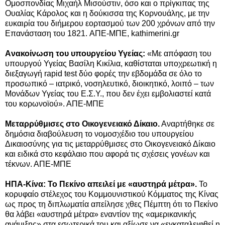
Ομοσπονδίας Μιχαήλ Μισούστιν, όσο και
ο πρίγκιπας της
Ουαλίας Κάρολος και η δούκισσα της Κορνουάλης,
με την
ευκαιρία του διήμερου εορτασμού των 200 χρόνων από την
Επανάσταση του 1821.
ΑΠΕ-ΜΠΕ,
kathimerini.gr
Aνακοίνωση του υπουργείου Υγείας:
«Με απόφαση του
υπουργού Υγείας Βασίλη Κικίλια, καθίσταται υποχρεωτική η
διεξαγωγή rapid test δύο φορές την εβδομάδα σε όλο το
προσωπικό – ιατρικό, νοσηλευτικό, διοικητικό, λοιπό – των
Μονάδων Υγείας του Ε.Σ.Υ., που δεν έχει εμβολιαστεί κατά
του κορωνοϊού». ΑΠΕ-ΜΠΕ
Μεταρρύθμισες στο Οικογενειακό Δίκαιο.
Αναρτήθηκε σε
δημόσια διαβούλευση το νομοσχέδιο του υπουργείου
Δικαιοσύνης για τις μεταρρύθμισες στο Οικογενειακό Δίκαιο
και ειδικά στο κεφάλαιο που αφορά τις σχέσεις γονέων και
τέκνων. ΑΠΕ-ΜΠΕ
ΗΠΑ-Κίνα: Το Πεκίνο απειλεί με «αυστηρά μέτρα».
Το
κορυφαίο στέλεχος του Κομμουνιστικού Κόμματος της Κίνας
ως προς τη διπλωματία απείλησε χθες Πέμπτη ότι το Πεκίνο
θα λάβει «αυστηρά μέτρα» εναντίον της «αμερικανικής
ανάμιξης» στα εσωτερικά του και αξίωσε να «εγκαταλειφθεί η