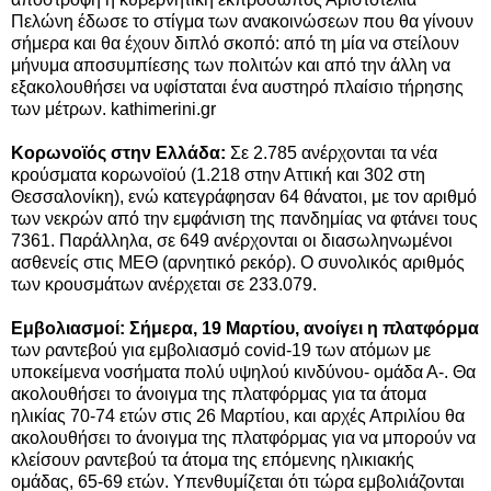
Πελώνη έδωσε το στίγμα των ανακοινώσεων που θα γίνουν
σήμερα και θα έχουν διπλό σκοπό: από τη μία να στείλουν
μήνυμα αποσυμπίεσης των πολιτών και από την άλλη να
εξακολουθήσει να υφίσταται ένα αυστηρό πλαίσιο τήρησης
των μέτρων. kathimerini.gr
Κορωνοϊός στην Ελλάδα:
Σε 2.785 ανέρχονται τα νέα
κρούσματα κορωνοϊού (1.218 στην Αττική και 302 στη
Θεσσαλονίκη), ενώ κατεγράφησαν 64 θάνατοι, με τον αριθμό
των νεκρών από την εμφάνιση της πανδημίας να φτάνει τους
7361. Παράλληλα, σε 649 ανέρχονται οι διασωληνωμένοι
ασθενείς στις ΜΕΘ (αρνητικό ρεκόρ). Ο συνολικός αριθμός
των κρουσμάτων ανέρχεται σε 233.079.
Εμβολιασμοί: Σήμερα, 19 Μαρτίου, ανοίγει η πλατφόρμα
των ραντεβού για εμβολιασμό covid-19 των ατόμων με
υποκείμενα νοσήματα πολύ υψηλού κινδύνου- ομάδα Α-. Θα
ακολουθήσει το άνοιγμα της πλατφόρμας για τα άτομα
ηλικίας 70-74 ετών στις 26 Μαρτίου, και αρχές Απριλίου θα
ακολουθήσει το άνοιγμα της πλατφόρμας για να μπορούν να
κλείσουν ραντεβού τα άτομα της επόμενης ηλικιακής
ομάδας, 65-69 ετών. Υπενθυμίζεται ότι τώρα εμβολιάζονται