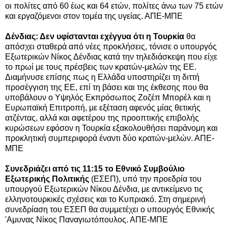
οι πολίτες από 60 έως και 64 ετών, πολίτες άνω των 75 ετών
και εργαζόμενοι στον τομέα της υγείας. ΑΠΕ-ΜΠΕ
Δένδιας: Δεν υφίστανται εχέγγυα ότι η Τουρκία
θα
απόσχει σταθερά από νέες προκλήσεις, τόνισε ο υπουργός
Εξωτερικών Νίκος Δένδιας κατά την τηλεδιάσκεψη που είχε
το πρωί με τους πρέσβεις των κρατών-μελών της ΕΕ.
Διαμήνυσε επίσης πως η Ελλάδα υποστηρίζει τη διττή
προσέγγιση της ΕΕ, επί τη βάσει και της έκθεσης που θα
υποβάλουν ο Υψηλός Εκπρόσωπος Ζοζέπ Μπορέλ και η
Ευρωπαϊκή Επιτροπή, με εξέταση αφενός μίας θετικής
ατζέντας, αλλά και αφετέρου της προοπτικής επιβολής
κυρώσεων εφόσον η Τουρκία εξακολουθήσει παράνομη και
προκλητική συμπεριφορά έναντι δύο κρατών-μελών. ΑΠΕ-
ΜΠΕ
Συνεδριάζει από τις 11:15 το Εθνικό Συμβούλιο
Εξωτερικής Πολιτικής
(ΕΣΕΠ), υπό την προεδρία του
υπουργού Εξωτερικών Νίκου Δένδια, με αντικείμενο τις
ελληνοτουρκικές σχέσεις και το Κυπριακό. Στη σημερινή
συνεδρίαση του ΕΣΕΠ θα συμμετέχει ο υπουργός Εθνικής
'Αμυνας Νίκος Παναγιωτόπουλος. ΑΠΕ-ΜΠΕ