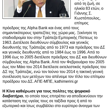
από τη ζωή, σε
ηλικία 83 ετών, ο
Γιάννης Σ.
Κωστόπουλος,
επίτιμος
πρόεδρος της Alpha Bank και ένας από τους
σημαντικότερους τραπεζίτες της χώρα μας. Ξεκίνησε τη
σταδιοδρομία του στην Τράπεζα Εμπορικής Πίστεως το
1963. Διετέλεσε διευθύνων σύμβουλος και γενικός
διευθυντής της Τράπεζας από το 1973 και πρόεδρος του ΔΣ
και γενικός διευθυντής από το 1984 έως το 1996. Από το
1996 έως το 2005 διετέλεσε πρόεδρος του ΔΣ και διευθύνων
σύμβουλος της Alpha Bank. Από τον Φεβρουάριο του 2005
έως τον Μάιο του 2014 διετέλεσε εκτελεστικός πρόεδρος του
ΔΣ της Τράπεζας, ενώ τον Ιούνιο του 2014 η τακτική γενική
συνέλευση των μετόχων του απένειμε τον τίτλο του επίτιμου
προέδρου του ΔΣ. ΑΠΕ-ΜΠΕ, kathimerini.gr
Η Κίνα καθιέρωσε για τους πολίτες της ψηφιακό
διαβατήριο
, το οποίο τους επιτρέπει να αποδεικνύουν την
κατάσταση της υγείας τους σε ταξίδια προς ή από το
εξωτερικό και ίσως συμβάλλει στο ευρύτερο άνοιγμα των