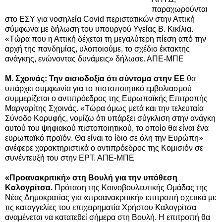
παραχωρούνται
στο ΕΣΥ για νοσηλεία Covid περιστατικών στην Αττική
σύμφωνα με δήλωση του υπουργού Υγείας Β. Κικίλια.
«Τώρα που η Αττική δέχεται τη μεγαλύτερη πίεση από την
αρχή της πανδημίας, υλοποιούμε, το σχέδιο έκτακτης
ανάγκης, ενώνοντας δυνάμεις» δήλωσε. ΑΠΕ-ΜΠΕ
Μ. Σχοινάς:
Την αισιοδοξία ότι σύντομα στην ΕΕ
θα
υπάρχει συμφωνία για το πιστοποιητικό εμβολιασμού
συμμερίζεται ο αντιπρόεδρος της Ευρωπαϊκής Επιτροπής
Μαργαρίτης Σχοινάς. «Τώρα όμως μετά και την τελευταία
Σύνοδο Κορυφής, νομίζω ότι υπάρξει σύγκλιση στην ανάγκη
αυτού του ψηφιακού πιστοποιητικού, το οποίο θα είναι ένα
ευρωπαϊκό προϊόν. Θα είναι το ίδιο σε όλη την Ευρώπη»
ανέφερε χαρακτηριστικά ο αντιπρόεδρος της Κομισιόν σε
συνέντευξή του στην ΕΡΤ. ΑΠΕ-ΜΠΕ
«Προανακριτική» στη Βουλή για την υπόθεση
Καλογρίτσα.
Πρόταση της Κοινοβουλευτικής Ομάδας της
Νέας Δημοκρατίας για
«προανακριτική» επιτροπή
σχετικά με
τις καταγγελίες του επιχειρηματία Χρήστου Καλογρίτσα
αναμένεται να κατατεθεί σήμερα στη Βουλή. Η επιτροπή θα