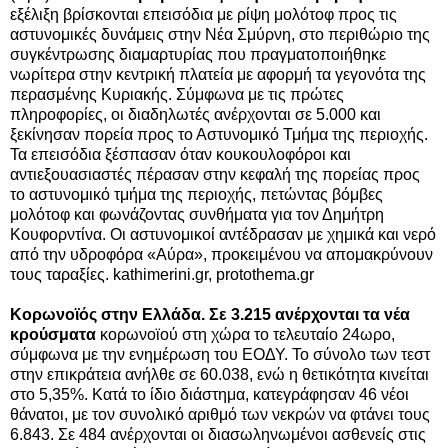
εξέλιξη βρίσκονται επεισόδια με ρίψη μολότοφ προς τις
αστυνομικές δυνάμεις στην Νέα Σμύρνη, στο περιθώριο της
συγκέντρωσης διαμαρτυρίας που πραγματοποιήθηκε
νωρίτερα στην κεντρική πλατεία με αφορμή τα γεγονότα της
περασμένης Κυριακής. Σύμφωνα με τις πρώτες
πληροφορίες, οι διαδηλωτές ανέρχονται σε 5.000 και
ξεκίνησαν πορεία προς το Αστυνομικό Τμήμα της περιοχής.
Τα επεισόδια ξέσπασαν όταν κουκουλοφόροι και
αντιεξουασιαστές πέρασαν στην κεφαλή της πορείας προς
το αστυνομικό τμήμα της περιοχής, πετώντας βόμβες
μολότοφ και φωνάζοντας συνθήματα για τον Δημήτρη
Κουφορντίνα. Οι αστυνομικοί αντέδρασαν με χημικά
και νερό
από την υδροφόρα «Αύρα», προκειμένου να απομακρύνουν
τους ταραξίες. kathimerini.gr, protothema.gr
Κορωνοϊός στην Ελλάδα. Σε 3.215 ανέρχονται τα νέα
κρούσματα
κορωνοϊού στη χώρα το τελευταίο 24ωρο,
σύμφωνα με την ενημέρωση του ΕΟΔΥ. Το σύνολο των τεστ
στην επικράτεια ανήλθε σε 60.038, ενώ η θετικότητα κινείται
στο 5,35%. Κατά το ίδιο διάστημα, κατεγράφησαν 46 νέοι
θάνατοι, με τον συνολικό αριθμό των νεκρών να φτάνει τους
6.843. Σε 484 ανέρχονται οι διασωληνωμένοι ασθενείς στις