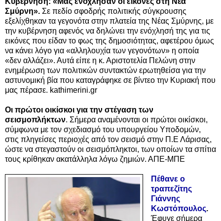
Κυβέρνηση: «Μας ενόχλησαν οι εικόνες στη Νέα
Σμύρνη».
Σε πεδίο σφοδρής πολιτικής σύγκρουσης
εξελίχθηκαν τα γεγονότα στην πλατεία της Νέας Σμύρνης, με
την κυβέρνηση αφενός να δηλώνει την ενόχλησή της για τις
εικόνες που είδαν το φως της δημοσιότητας, αφετέρου όμως
να κάνει λόγο για «αλληλουχία των γεγονότων» η οποία
«δεν αλλάζει». Αυτά είπε η κ. Αριστοτελία Πελώνη στην
ενημέρωση των πολιτικών συντακτών ερωτηθείσα για την
αστυνομική βία που καταγράφηκε σε βίντεο την Κυριακή που
μας πέρασε. kathimerini.gr
Οι πρώτοι οικίσκοι για την στέγαση των
σεισμοπλήκτων
.
Σήμερα αναμένονται οι πρώτοι οικίσκοι,
σύμφωνα με τον σχεδιασμό του υπουργείου Υποδομών,
στις πληγείσες περιοχές από τον σεισμό στην Π.Ε Λάρισας,
ώστε να στεγαστούν οι σεισμόπληκτοι, των οποίων τα σπίτια
τους κρίθηκαν ακατάλληλα λόγω ζημιών. ΑΠΕ-ΜΠΕ
Πέθανε ο
τραπεζίτης
Γιάννης
Κωστόπουλος
.
Έφυγε σήμερα