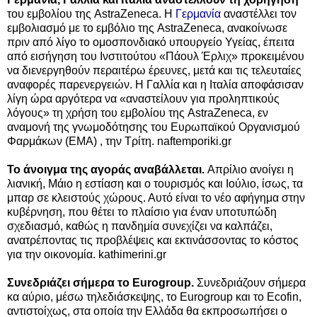
του εμβολίου της AstraZeneca. Η
Γερμανία
αναστέλλει τον
εμβολιασμό με το εμβόλιο της AstraZeneca, ανακοίνωσε
πριν από λίγο το ομοσπονδιακό υπουργείο Υγείας, έπειτα
από εισήγηση του Ινστιτούτου «Πάουλ Έρλιχ» προκειμένου
να διενεργηθούν περαιτέρω έρευνες, μετά και τις τελευταίες
αναφορές παρενεργειών. Η Γαλλία και η Ιταλία αποφάσισαν
λίγη ώρα αργότερα να «αναστείλουν για προληπτικούς
λόγους» τη χρήση του εμβολίου της AstraZeneca, εν
αναμονή της γνωμοδότησης του Ευρωπαϊκού Οργανισμού
Φαρμάκων (EMA) , την Τρίτη. naftemporiki.gr
To άνοιγμα της αγοράς αναβάλλεται.
Aπρίλιο ανοίγει η
λιανική, Μάιο η εστίαση και ο τουρισμός και Ιούλιο, ίσως, τα
μπαρ σε κλειστούς χώρους. Αυτό είναι το νέο αφήγημα στην
κυβέρνηση, που θέτει το πλαίσιο για έναν υποτυπώδη
σχεδιασμό, καθώς η πανδημία συνεχίζει να καλπάζει,
ανατρέποντας τις προβλέψεις και εκτινάσσοντας το κόστος
για την οικονομία. kathimerini.gr
Συνεδριάζει σήμερα το Eurogroup.
Συνεδριάζουν σήμερα
κα αύριο, μέσω τηλεδιάσκεψης, το Eurogroup και το Ecofin,
αντιστοίχως, στα οποία την Ελλάδα θα εκπροσωπήσει ο