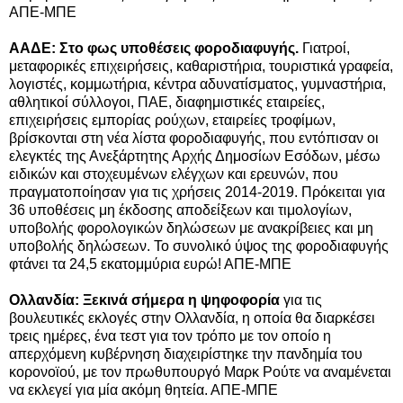
ΑΠΕ-ΜΠΕ
ΑΑΔΕ: Στο φως υποθέσεις φοροδιαφυγής.
Γιατροί,
μεταφορικές επιχειρήσεις, καθαριστήρια, τουριστικά γραφεία,
λογιστές, κομμωτήρια, κέντρα αδυνατίσματος, γυμναστήρια,
αθλητικοί σύλλογοι, ΠΑΕ, διαφημιστικές εταιρείες,
επιχειρήσεις εμπορίας ρούχων, εταιρείες τροφίμων,
βρίσκονται στη νέα λίστα φοροδιαφυγής, που εντόπισαν οι
ελεγκτές της Ανεξάρτητης Αρχής Δημοσίων Εσόδων, μέσω
ειδικών και στοχευμένων ελέγχων και ερευνών, που
πραγματοποίησαν για τις χρήσεις 2014-2019. Πρόκειται για
36 υποθέσεις μη έκδοσης αποδείξεων και τιμολογίων,
υποβολής φορολογικών δηλώσεων με ανακρίβειες και μη
υποβολής δηλώσεων. Το συνολικό ύψος της φοροδιαφυγής
φτάνει τα 24,5 εκατομμύρια ευρώ! ΑΠΕ-ΜΠΕ
Ολλανδία: Ξεκινά σήμερα η ψηφοφορία
για τις
βουλευτικές εκλογές στην Ολλανδία, η οποία θα διαρκέσει
τρεις ημέρες, ένα τεστ για τον τρόπο με τον οποίο η
απερχόμενη κυβέρνηση διαχειρίστηκε την πανδημία του
κορονοϊού, με τον πρωθυπουργό Μαρκ Ρούτε να αναμένεται
να εκλεγεί για μία ακόμη θητεία. ΑΠΕ-ΜΠΕ