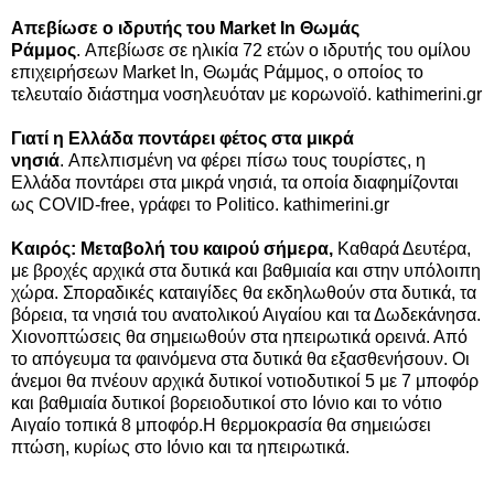
Απεβίωσε ο ιδρυτής του Market In Θωμάς
Ράμμος
. Απεβίωσε σε ηλικία 72 ετών ο ιδρυτής του ομίλου
επιχειρήσεων Market In, Θωμάς Ράμμος, ο οποίος το
τελευταίο διάστημα νοσηλευόταν με κορωνοϊό. kathimerini.gr
Γιατί η Ελλάδα ποντάρει φέτος στα μικρά
νησιά
. Απελπισμένη να φέρει πίσω τους τουρίστες, η
Ελλάδα ποντάρει στα μικρά νησιά, τα οποία διαφημίζονται
ως COVID-free, γράφει το Politico. kathimerini.gr
Καιρός: Μεταβολή του καιρού σήμερα,
Καθαρά Δευτέρα,
με βροχές αρχικά στα δυτικά και βαθμιαία και στην υπόλοιπη
χώρα. Σποραδικές καταιγίδες θα εκδηλωθούν στα δυτικά, τα
βόρεια, τα νησιά του ανατολικού Αιγαίου και τα Δωδεκάνησα.
Χιονοπτώσεις θα σημειωθούν στα ηπειρωτικά ορεινά. Από
το απόγευμα τα φαινόμενα στα δυτικά θα εξασθενήσουν. Οι
άνεμοι θα πνέουν αρχικά δυτικοί νοτιοδυτικοί 5 με 7 μποφόρ
και βαθμιαία δυτικοί βορειοδυτικοί στο Ιόνιο και το νότιο
Αιγαίο τοπικά 8 μποφόρ.Η θερμοκρασία θα σημειώσει
πτώση, κυρίως στο Ιόνιο και τα ηπειρωτικά.