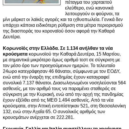
πέταγμα του χαρταετού
ελεύθερο, ενώ κανονικά
λειτουργούν οι φούρνοι, τα
μίνι μάρκετ οι λαϊκές αγορές και τα ιχθυοπωλεία. Γενικά δεν
υπάρχει κάποια ειδικότερη ρύθμιση στα μέτρα περιορισμού
της διασποράς του κοροναϊού όσον αφορά την Καθαρά
Δευτέρα.
Κορωνοϊός στην Ελλάδα. Σε 1.134 ανήλθαν τα νέα
κρούσματα
κορωνοϊού την Καθαρά Δευτέρα, 15 Μαρτίου,
με σημαντικά μικρότερο όμως αριθμό τεστ σε σύγκριση με
τον μέσο όρο των προηγούμενων ημερών. Το τελευταίο
24ωρο κατεγράφησαν 46 θάνατοι, σύμφωνα με τον ΕΟΔΥ,
ενώ από την έναρξη της επιδημίας έχουν καταγραφεί
συνολικά 7.137 θάνατοι. Διασωληνωμένοι νοσηλεύονται 564
ασθενείς, με τον αριθμό τους να παραμένει σταθερός σε
σύγκριση με την Κυριακή, ενώ από την αρχή της πανδημίας
έχουν εξέλθει από τις ΜΕΘ 1.494 ασθενείς. Από τα νέα
κρούσματα, στην Αττική εντοπίστηκαν 521, στη Θεσσαλονίκη
132, ενώ στην Αχαΐα 65. Ο συνολικός αριθμός των
κρουσμάτων ανέρχεται σε 222.281.
Γερμανία, Γαλλία και Ιταλία αναστέλλουν τη χορήγηση