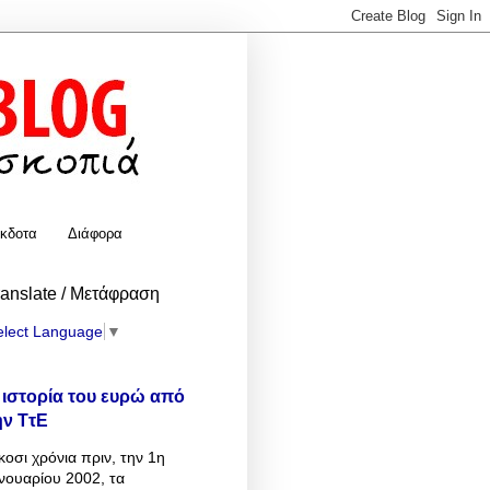
κδοτα
Διάφορα
ranslate / Μετάφραση
elect Language
▼
 ιστορία του ευρώ από
ην ΤτΕ
κοσι χρόνια πριν, την 1η
νουαρίου 2002, τα