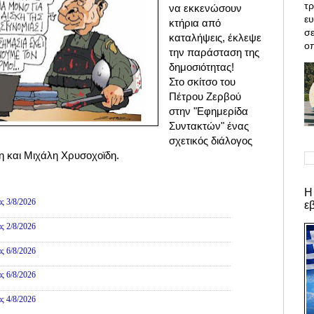
τρ
να εκκενώσουν
ε
κτήρια από
σε
καταλήψεις, έκλεψε
οπ
την παράσταση της
δημοσιότητας!
Στο σκίτσο του
Πέτρου Ζερβού
στην "Εφημερίδα
Συντακτών" ένας
σχετικός διάλογος
 και Μιχάλη Χρυσοχοϊδη.
ες
Η
ς 3/8/2026
ε
ς 2/8/2026
ς 6/8/2026
ς 6/8/2026
ς 4/8/2026