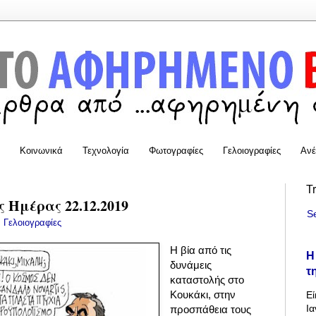
Κοινωνικά
Τεχνολογία
Φωτογραφίες
Γελοιογραφίες
Ανέ
T
 Ημέρας 22.12.2019
S
:
Γελοιογραφίες
Η βία από τις
Η
δυνάμεις
τ
καταστολής στο
Κουκάκι, στην
Εί
Ια
προσπάθεια τους