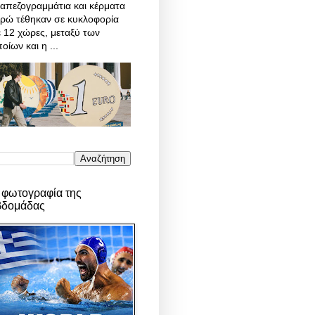
απεζογραμμάτια και κέρματα
υρώ τέθηκαν σε κυκλοφορία
 12 χώρες, μεταξύ των
οίων και η ...
 φωτογραφία της
βδομάδας