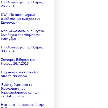
Η Γελοιογραφία της Ημέρας
26.7.2016
DW: «To αποτυχημένο
πραξικόπημα ενισχύει τον
Ερντογάν»
Ινδοί «έκλεισαν» δύο μεγάλα
ξενοδοχεία της Αθήνας για
έναν γάμο
Η Γελοιογραφία της Ημέρας
30.7.2016
Σύντομες Ειδήσεις της
Ημέρας 26.7.2016
Η ηρωική έξοδος του Άρη
από το Ναυαρίνο
Ένας χρόνος από τα
διαγγέλματα του
δημοψηφίσματος και των
capital controls
Η ιστορία του ευρώ από την