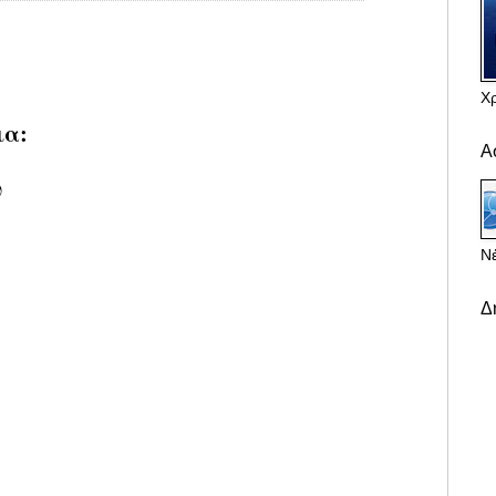
Χ
ια:
Α
υ
Νέ
Δ