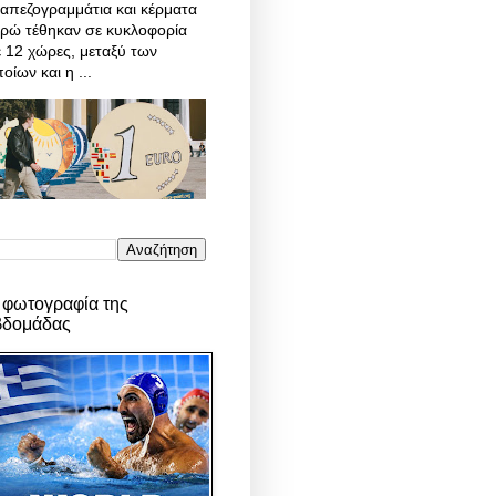
απεζογραμμάτια και κέρματα
υρώ τέθηκαν σε κυκλοφορία
 12 χώρες, μεταξύ των
οίων και η ...
 φωτογραφία της
βδομάδας