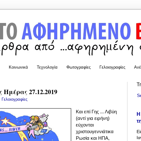
Κοινωνικά
Τεχνολογία
Φωτογραφίες
Γελοιογραφίες
Ανέ
T
 Ημέρας 27.12.2019
S
:
Γελοιογραφίες
Και επί Γης ... Λιβύη
Η
(αντί για ειρήνη)
τ
εύχονται
χριστουγεννιάτικα
Εί
Ια
Ρωσία και ΗΠΑ,