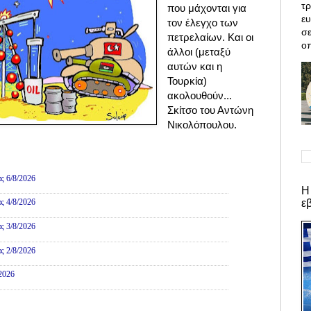
τρ
που μάχονται για
ε
τον έλεγχο των
σε
πετρελαίων. Και οι
οπ
άλλοι (μεταξύ
αυτών και η
Τουρκία)
ακολουθούν...
Σκίτσο του Αντώνη
Νικολόπουλου.
ες
ς 6/8/2026
Η
ε
ς 4/8/2026
ς 3/8/2026
ς 2/8/2026
/2026