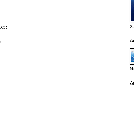
ια:
Χ
υ
Α
Νέ
Δ