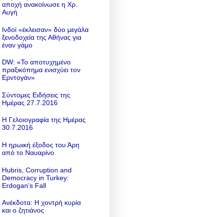
αποχή ανακοίνωσε η Χρ.
Αυγή
Ινδοί «έκλεισαν» δύο μεγάλα
ξενοδοχεία της Αθήνας για
έναν γάμο
DW: «To αποτυχημένο
πραξικόπημα ενισχύει τον
Ερντογάν»
Σύντομες Ειδήσεις της
Ημέρας 27.7.2016
Η Γελοιογραφία της Ημέρας
30.7.2016
Η ηρωική έξοδος του Άρη
από το Ναυαρίνο
Hubris, Corruption and
Democracy in Turkey:
Erdogan’s Fall
Ανέκδοτα: Η χοντρή κυρία
και ο ζητιάνος