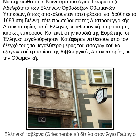
Να σημειωθεί ότι η Κοινότητα του Αγίου Γεωργίου (η
Αδελφότητα των Ελλήνων Ορθοδόξων Οθωμανών
Υπηκόων, όπως αποκαλούνταν τότε) φέρεται να ιδρύθηκε το
1683 στη Βιέννη, τότε πρωτεύουσα της Αυστροουγγρικής
Αυτοκρατορίας, από Έλληνες με οθωμανική υπηκοότητα,
κυρίως εμπόρους. Και εκεί, στην καρδιά της Ευρώπης, οι
Έλληνες μεγαλούργησαν. Κατάφεραν να θέσουν υπό τον
έλεγχό τους το μεγαλύτερο μέρος του εισαγωγικού και
εξαγωγικού εμπορίου της Αψβουργικής Αυτοκρατορίας με
την Οθωμανική.
Ελληνική ταβέρνα (Griechenbeisl) δίπλα στον
Άγιο Γεώργιο