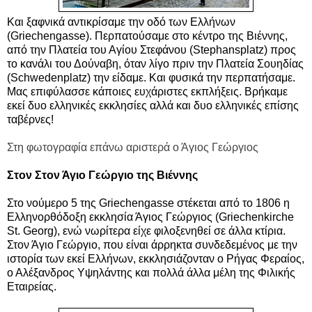
Και ξαφνικά αντικρίσαμε την οδό των Ελλήνων
(Griechengasse). Περπατούσαμε στο κέντρο της Βιέννης,
από την Πλατεία του Αγίου Στεφάνου (Stephansplatz) προς
το κανάλι του Δούναβη, όταν λίγο πριν την Πλατεία Σουηδίας
(Schwedenplatz) την είδαμε. Και φυσικά την περπατήσαμε.
Μας επιφύλασσε κάποιες ευχάριστες εκπλήξεις. Βρήκαμε
εκεί δυο ελληνικές εκκλησίες αλλά και δυο ελληνικές επίσης
ταβέρνες!
Στη φωτογραφία επάνω αριστερά ο Άγιος Γεώργιος
Στον Στον Άγιο Γεώργιο της Βιέννης
Στο νούμερο 5 της Griechengasse στέκεται από το 1806 η
Ελληνορθόδοξη εκκλησία Άγιος Γεώργιος (Griechenkirche
St. Georg), ενώ νωρίτερα είχε φιλοξενηθεί σε άλλα κτίρια.
Στον Άγιο Γεώργιο, που είναι άρρηκτα συνδεδεμένος με την
ιστορία των εκεί Ελλήνων, εκκλησιάζονταν ο Ρήγας Φεραίος,
ο Αλέξανδρος Υψηλάντης και πολλά άλλα μέλη της Φιλικής
Εταιρείας.