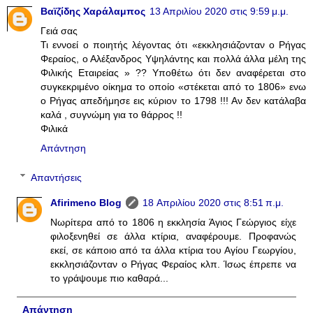
Βαϊζίδης Χαράλαμπος
13 Απριλίου 2020 στις 9:59 μ.μ.
Γειά σας
Τι εννοεί ο ποιητής λέγοντας ότι «εκκλησιάζονταν ο Ρήγας
Φεραίος, ο Αλέξανδρος Υψηλάντης και πολλά άλλα μέλη της
Φιλικής Εταιρείας » ?? Υποθέτω ότι δεν αναφέρεται στο
συγκεκριμένο οίκημα το οποίο «στέκεται από το 1806» ενω
ο Ρήγας απεδήμησε εις κύριον το 1798 !!! Αν δεν κατάλαβα
καλά , συγνώμη για το θάρρος !!
Φιλικά
Απάντηση
Απαντήσεις
Afirimeno Blog
18 Απριλίου 2020 στις 8:51 π.μ.
Νωρίτερα από το 1806 η εκκλησία Άγιος Γεώργιος είχε
φιλοξενηθεί σε άλλα κτίρια, αναφέρουμε. Προφανώς
εκεί, σε κάποιο από τα άλλα κτίρια του Αγίου Γεωργίου,
εκκλησιάζονταν ο Ρήγας Φεραίος κλπ. Ίσως έπρεπε να
το γράψουμε πιο καθαρά...
Απάντηση