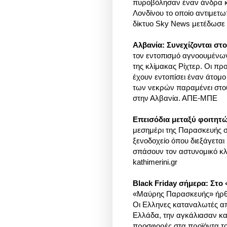
πυροβόλησαν έναν άνδρα κα
Λονδίνου το οποίο αντιμετω
δίκτυο Sky News μετέδωσ
Αλβανία: Συνεχίζονται στ
τον εντοπισμό αγνοουμένων
της κλίμακας Ρίχτερ. Οι πρ
έχουν εντοπίσει έναν άτομο
των νεκρών παραμένει στου
στην Αλβανία. ΑΠΕ-ΜΠΕ
Επεισόδια μεταξύ φοιτητ
μεσημέρι της Παρασκευής 
ξενοδοχείο όπου διεξάγεται
σπάσουν τον αστυνομικό κλ
kathimerini.gr
Black Friday σήμερα: Στο
«Μαύρης Παρασκευής» ήρθε κ
Οι Eλληνες καταναλωτές α
Ελλάδα, την αγκάλιασαν κα
προσφορές στα προϊόντα του