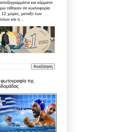
απεζογραμμάτια και κέρματα
υρώ τέθηκαν σε κυκλοφορία
 12 χώρες, μεταξύ των
οίων και η ...
 φωτογραφία της
βδομάδας