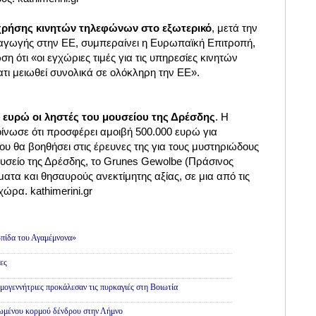
χρήσης κινητών τηλεφώνων στο εξωτερικό
, μετά την
αγωγής στην ΕΕ, συμπεραίνει η Ευρωπαϊκή Επιτροπή,
η ότι «οι εγχώριες τιμές για τις υπηρεσίες κινητών
τι μειωθεί συνολικά σε ολόκληρη την ΕΕ».
 ευρώ οι ληστές του μουσείου της Δρέσδης
. Η
ίνωσε ότι προσφέρει αμοιβή 500.000 ευρώ για
υ θα βοηθήσει στις έρευνες της για τους μυστηριώδους
ουσείο της Δρέσδης, το Grunes Gewolbe (Πράσινος
τα και θησαυρούς ανεκτίμητης αξίας, σε μια από τις
χώρα. kathimerini.gr
πίδα του Αγαμέμνονα»
ες
εμογεννήτριες προκάλεσαν τις πυρκαγιές στη Βοιωτία
θωμένου κορμού δένδρου στην Λήμνο