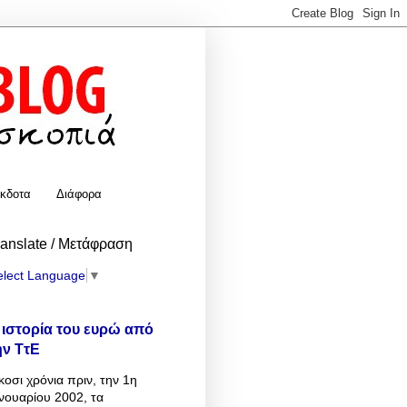
κδοτα
Διάφορα
ranslate / Μετάφραση
elect Language
▼
 ιστορία του ευρώ από
ην ΤτΕ
κοσι χρόνια πριν, την 1η
νουαρίου 2002, τα