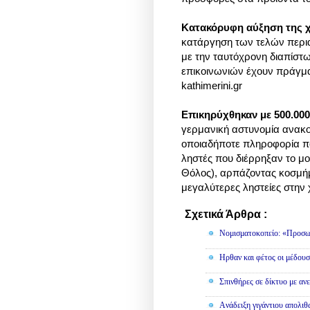
Κατακόρυφη αύξηση της 
κατάργηση των τελών περι
με την ταυτόχρονη διαπίστωσ
επικοινωνιών έχουν πράγμα
kathimerini.gr
Επικηρύχθηκαν με 500.000
γερμανική αστυνομία ανακο
οποιαδήποτε πληροφορία πο
ληστές που διέρρηξαν το μ
Θόλος), αρπάζοντας κοσμήμα
μεγαλύτερες ληστείες στην 
Σχετικά Άρθρα :
Διάφορα
Νομισματοκοπείο: «Προσω
Ηρθαν και φέτος οι μέδουσ
Σπινθήρες σε δίκτυο με αν
Aνάδειξη γιγάντιου απολι