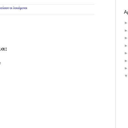
εύουν οι λουόμενοι
Α
ια:
υ