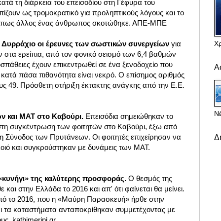
τά τη διάρκεια του επεισοδίου στη Γέφυρα του
πίζουν ως τρομοκρατικό για προληπτικούς λόγους και το
ε πως άλλος ένας άνθρωπος σκοτώθηκε. ΑΠΕ-ΜΠΕ
Χ
ο Δυρράχιο οι έρευνες των σωστικών συνεργείων
για
 στα ερείπια, από τον φονικό σεισμό των 6,4 βαθμών
οσπάθειες έχουν επικεντρωθεί σε ένα ξενοδοχείο που
Α
 κατά πάσα πιθανότητα είναι νεκρό. Ο επίσημος αριθμός
ς 49. Πρόσθετη στήριξη έκτακτης ανάγκης από την Ε.Ε.
Νέ
ών και ΜΑΤ στο Καβούρι.
Eπεισόδια σημειώθηκαν το
στη συγκέντρωση των φοιτητών στο Καβούρι, έξω από
 η Σύνοδος των Πρυτάνεων. Οι φοιτητές επιχείρησαν να
Δ
οιό και συγκρούστηκαν με δυνάμεις των ΜΑΤ.
 «κυνήγι» της καλύτερης προσφοράς.
Ο θεσμός της
αι στην Ελλάδα το 2016 και απ' ότι φαίνεται θα μείνει.
πό το 2016, που η «Μαύρη Παρασκευή» ήρθε στην
ι τα καταστήματα ανταποκρίθηκαν συμμετέχοντας με
ς. kathimerini.gr