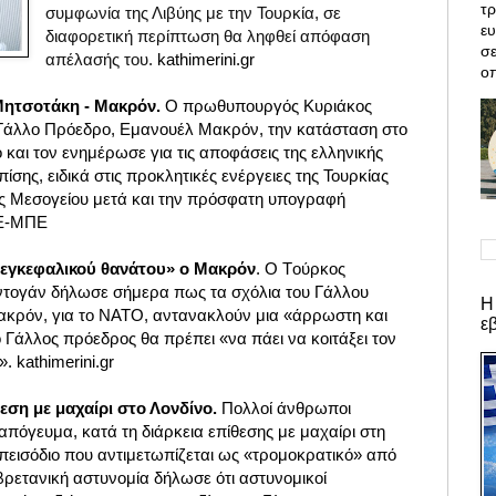
τρ
συμφωνία της Λιβύης με την Τουρκία, σε
ε
διαφορετική περίπτωση θα ληφθεί απόφαση
σε
kathimerini.gr
απέλασής του.
οπ
Μητσοτάκη - Μακρόν.
Ο πρωθυπουργός Κυριάκος
 Γάλλο Πρόεδρο, Εμανουέλ Μακρόν, την κατάσταση στο
και τον ενημέρωσε για τις αποφάσεις της ελληνικής
σης, ειδικά στις προκλητικές ενέργειες της Τουρκίας
ής Μεσογείου μετά και την πρόσφατη υπογραφή
ΑΠΕ-ΜΠΕ
«εγκεφαλικού θανάτου» ο Μακρόν
. Ο Tούρκος
ντογάν δήλωσε σήμερα πως τα σχόλια του Γάλλου
Η
ακρόν, για το ΝΑΤΟ, αντανακλούν μια «άρρωστη και
ε
 Γάλλος πρόεδρος θα πρέπει «να πάει να κοιτάξει τον
. kathimerini.gr
εση με μαχαίρι στο Λονδίνο.
Πολλοί άνθρωποι
πόγευμα, κατά τη διάρκεια επίθεσης με μαχαίρι στη
επεισόδιο που αντιμετωπίζεται ως «τρομοκρατικό» από
βρετανική αστυνομία δήλωσε ότι αστυνομικοί