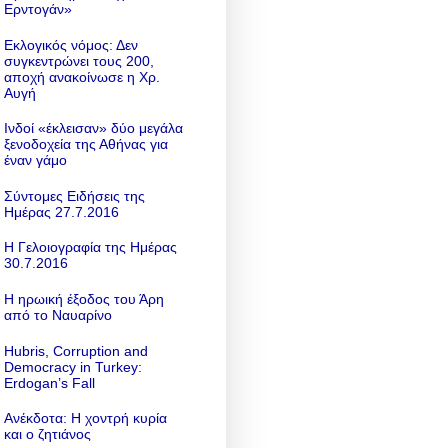
Ερντογάν»
Εκλογικός νόμος: Δεν
συγκεντρώνει τους 200,
αποχή ανακοίνωσε η Χρ.
Αυγή
Ινδοί «έκλεισαν» δύο μεγάλα
ξενοδοχεία της Αθήνας για
έναν γάμο
Σύντομες Ειδήσεις της
Ημέρας 27.7.2016
Η Γελοιογραφία της Ημέρας
30.7.2016
Η ηρωική έξοδος του Άρη
από το Ναυαρίνο
Hubris, Corruption and
Democracy in Turkey:
Erdogan’s Fall
Ανέκδοτα: Η χοντρή κυρία
και ο ζητιάνος