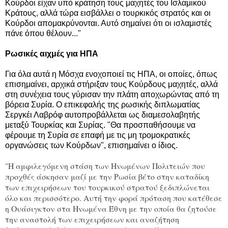
Κούρδοι είχαν υπό κράτηση τους μαχητές του Ισλαμικού
Κράτους, αλλά τώρα εισβάλλει ο τουρκικός στρατός και οι
Κούρδοι απομακρύνονται. Αυτό σημαίνει ότι οι ισλαμιστές
πάνε όπου θέλουν..."
Ρωσικές αιχμές για ΗΠΑ
Για όλα αυτά η Μόσχα ενοχοποιεί τις ΗΠΑ, οι οποίες, όπως
επισημαίνει, αρχικά στήριξαν τους Κούρδους μαχητές, αλλά
στη συνέχεια τους γύρισαν την πλάτη αποχωρώντας από τη
βόρεια Συρία. Ο επικεφαλής της ρωσικής διπλωματίας
Σεργκέι Λαβρόφ αυτοπροβάλλεται ως διαμεσολαβητής
μεταξύ Τουρκίας και Συρίας. "Θα προσπαθήσουμε να
φέρουμε τη Συρία σε επαφή με τις μη τρομοκρατικές
οργανώσεις των Κούρδων", επισημαίνει ο ίδιος.
"
Η αμφιλεγόμενη στάση των Ηνωμένων Πολιτειών που
προχθές άσκησαν μαζί με την Ρωσία βέτο στην καταδίκη
των επιχειρήσεων του τουρκικού στρατού ξεδιπλώνεται
όλο και περισσότερο. Αυτή την φορά πρόταση που κατέθεσε
η Ουάσιγκτον στα Ηνωμένα Έθνη με την οποία θα ζητούσε
την αναστολή των επιχειρήσεων και αναζήτηση