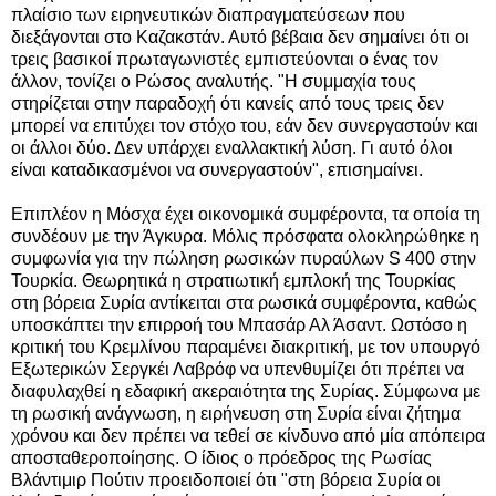
πλαίσιο των ειρηνευτικών διαπραγματεύσεων που
διεξάγονται στο Καζακστάν. Αυτό βέβαια δεν σημαίνει ότι οι
τρεις βασικοί πρωταγωνιστές εμπιστεύονται ο ένας τον
άλλον, τονίζει ο Ρώσος αναλυτής. "Η συμμαχία τους
στηρίζεται στην παραδοχή ότι κανείς από τους τρεις δεν
μπορεί να επιτύχει τον στόχο του, εάν δεν συνεργαστούν και
οι άλλοι δύο. Δεν υπάρχει εναλλακτική λύση. Γι αυτό όλοι
είναι καταδικασμένοι να συνεργαστούν", επισημαίνει.
Επιπλέον η Μόσχα έχει οικονομικά συμφέροντα, τα οποία τη
συνδέουν με την Άγκυρα. Μόλις πρόσφατα ολοκληρώθηκε η
συμφωνία για την πώληση ρωσικών πυραύλων S 400 στην
Τουρκία. Θεωρητικά η στρατιωτική εμπλοκή της Τουρκίας
στη βόρεια Συρία αντίκειται στα ρωσικά συμφέροντα, καθώς
υποσκάπτει την επιρροή του Μπασάρ Αλ Άσαντ. Ωστόσο η
κριτική του Κρεμλίνου παραμένει διακριτική, με τον υπουργό
Εξωτερικών Σεργκέι Λαβρόφ να υπενθυμίζει ότι πρέπει να
διαφυλαχθεί η εδαφική ακεραιότητα της Συρίας. Σύμφωνα με
τη ρωσική ανάγνωση, η ειρήνευση στη Συρία είναι ζήτημα
χρόνου και δεν πρέπει να τεθεί σε κίνδυνο από μία απόπειρα
αποσταθεροποίησης. O ίδιος ο πρόεδρος της Ρωσίας
Βλάντιμιρ Πούτιν προειδοποιεί ότι "στη βόρεια Συρία οι