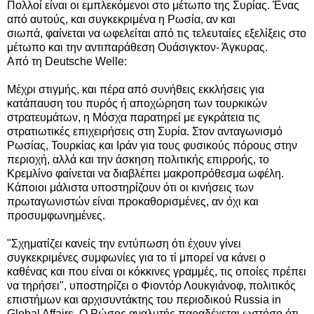
Πολλοί είναι οι εμπλεκόμενοι στο μέτωπο της Συρίας. Ένας
από αυτούς, και συγκεκριμένα η Ρωσία, αν και
σιωπά, φαίνεται να ωφελείται από τις τελευταίες εξελίξεις στο
μέτωπο και την αντιπαράθεση Ουάσιγκτον- Άγκυρας.
Από τη Deutsche Welle:
Μέχρι στιγμής, και πέρα από συνήθεις εκκλήσεις για
κατάπαυση του πυρός ή αποχώρηση των τουρκικών
στρατευμάτων, η Μόσχα παρατηρεί με εγκράτεια τις
στρατιωτικές επιχειρήσεις στη Συρία. Στον ανταγωνισμό
Ρωσίας, Τουρκίας και Ιράν για τους φυσικούς πόρους στην
περιοχή, αλλά και την άσκηση πολιτικής επιρροής, το
Κρεμλίνο φαίνεται να διαβλέπει μακροπρόθεσμα ωφέλη.
Κάποιοι μάλιστα υποστηρίζουν ότι οι κινήσεις των
πρωταγωνιστών είναι προκαθορισμένες, αν όχι και
προσυμφωνημένες.
"Σχηματίζει κανείς την εντύπωση ότι έχουν γίνει
συγκεκριμένες συμφωνίες για το τί μπορεί να κάνει ο
καθένας και που είναι οι κόκκινες γραμμές, τις οποίες πρέπει
να τηρήσει", υποστηρίζει ο Φιοντόρ Λουκγιάνοφ, πολιτικός
επιστήμων και αρχισυντάκτης του περιοδικού Russia in
Global Affairs. Ο Ρώσος αναλυτής παραδέχεται ωστόσο ότι