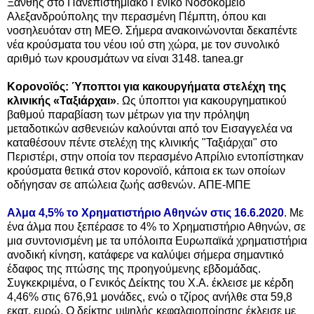
Ξάνθης στο Πανεπιστημιακό Γενικό Νοσοκομείο
Αλεξανδρούπολης την περασμένη Πέμπτη, όπου και
νοσηλευόταν στη ΜΕΘ. Σήμερα ανακοινώνονται δεκαπέντε
νέα κρούσματα του νέου ιού στη χώρα, με τον συνολικό
αριθμό των κρουσμάτων να είναι 3148.
tanea.gr
Κορονοϊός: Ύποπτοι για κακουργήματα στελέχη της
κλινικής «Ταξιάρχαι»
. Ως ύποπτοι για κακουργηματικού
βαθμού παραβίαση των μέτρων για την πρόληψη
μεταδοτικών ασθενειών καλούνται από τον Εισαγγελέα να
καταθέσουν πέντε στελέχη της κλινικής "Ταξιάρχαι" στο
Περιστέρι, στην οποία τον περασμένο Απρίλιο εντοπίστηκαν
κρούσματα θετικά στον κορονοϊό, κάποια εκ των οποίων
οδήγησαν σε απώλεια ζωής ασθενών.
ΑΠΕ-ΜΠΕ
Αλμα 4,5% το Χρηματιστήριο Αθηνών στις 16.6.2020
. Με
ένα άλμα που ξεπέρασε το 4% το Χρηματιστήριο Αθηνών, σε
μια συντονισμένη με τα υπόλοιπα Ευρωπαϊκά χρηματιστήρια
ανοδική κίνηση, κατάφερε να καλύψει σήμερα σημαντικό
έδαφος της πτώσης της προηγούμενης εβδομάδας.
Συγκεκριμένα, ο Γενικός Δείκτης του Χ.Α. έκλεισε με κέρδη
4,46% στις 676,91 μονάδες, ενώ ο τζίρος ανήλθε στα 59,8
εκατ. ευρώ. Ο δείκτης υψηλής κεφαλαιοποίησης έκλεισε με