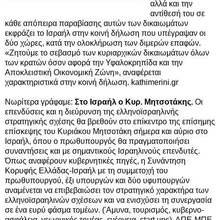
αλλά και την
αντίθεσή του σε
κάθε απόπειρα παραβίασης αυτών των δικαιωμάτων
εκφράζει το Ισραήλ στην κοινή δήλωση που υπέγραψαν οι
δύο χώρες, κατά την ολοκλήρωση των διμερών επαφών.
«Ζητούμε το σεβασμό των κυριαρχικών δικαιωμάτων όλων
των κρατών όσον αφορά την Υφαλοκρηπίδα και την
Αποκλειστική Οικονομική Ζώνη», αναφέρεται
χαρακτηριστικά στην κοινή δήλωση. kathimerini.gr
Νωρίτερα γράφαμε:
Στο Ισραήλ ο Κυρ. Μητσοτάκης.
Οι
επενδύσεις και η διεύρυνση της ελληνοϊσραηλινής
στρατηγικής σχέσης θα βρεθούν στο επίκεντρο της επίσημης
επίσκεψης του Κυριάκου Μητσοτάκη σήμερα και αύριο στο
Ισραήλ, όπου ο πρωθυπουργός θα πραγματοποιήσει
συναντήσεις και με σημαντικούς Ισραηλινούς επενδυτές.
Όπως αναφέρουν κυβερνητικές πηγές, η Συνάντηση
Κορυφής Ελλάδας-Ισραήλ με τη συμμετοχή του
πρωθυπουργού, έξι υπουργών και δύο υφυπουργών
αναμένεται να επιβεβαιώσει τον στρατηγικό χαρακτήρα των
ελληνοϊσραηλινών σχέσεων και να ενισχύσει τη συνεργασία
σε ένα ευρύ φάσμα τομέων. ('Αμυνα, τουρισμός, κυβερνο-
ασφάλεια, γεωργικός τομέας, ενέργεια, start ups). ΑΠΕ-ΜΠΕ