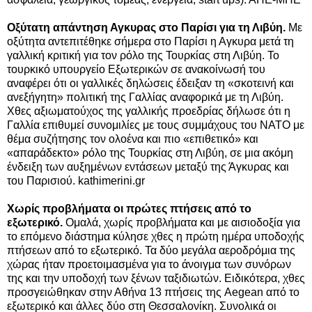
Οξύτατη απάντηση Αγκυρας στο Παρίσι για τη Λιβύη.
Με
οξύτητα αντεπιτέθηκε σήμερα στο Παρίσι η Αγκυρα μετά τη
γαλλική κριτική για τον ρόλο της Τουρκίας στη Λιβύη. Το
τουρκικό υπουργείο Εξωτερικών σε ανακοίνωσή του
αναφέρει ότι οι γαλλικές δηλώσεις έδειξαν τη «σκοτεινή και
ανεξήγητη» πολιτική της Γαλλίας αναφορικά με τη Λιβύη.
Χθες αξιωματούχος της γαλλικής προεδρίας δήλωσε ότι η
Γαλλία επιθυμεί συνομιλίες με τους συμμάχους του ΝΑΤΟ με
θέμα συζήτησης τον ολοένα και πιο «επιθετικό» και
«απαράδεκτο» ρόλο της Τουρκίας στη Λιβύη, σε μια ακόμη
ένδειξη των αυξημένων εντάσεων μεταξύ της Άγκυρας και
του Παρισιού. kathimerini.gr
Χωρίς προβλήματα οι πρώτες πτήσεις από το
εξωτερικό.
Ομαλά, χωρίς προβλήματα και με αισιοδοξία για
το επόμενο διάστημα κύλησε χθες η πρώτη ημέρα υποδοχής
πτήσεων από το εξωτερικό. Τα δύο μεγάλα αεροδρόμια της
χώρας ήταν προετοιμασμένα για το άνοιγμα των συνόρων
της και την υποδοχή των ξένων ταξιδιωτών. Ειδικότερα, χθες
προσγειώθηκαν στην Αθήνα 13 πτήσεις της Aegean από το
εξωτερικό και άλλες δύο στη Θεσσαλονίκη. Συνολικά οι