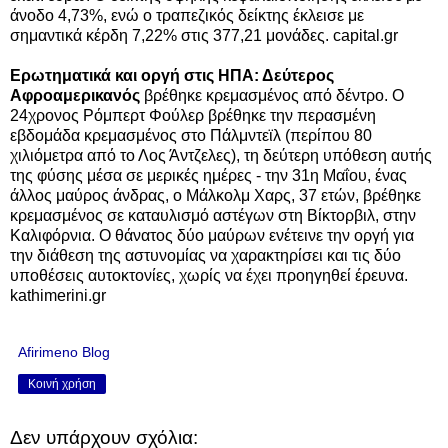
άνοδο 4,73%, ενώ ο τραπεζικός δείκτης έκλεισε με
σημαντικά κέρδη 7,22% στις 377,21 μονάδες. capital.gr
Ερωτηματικά και οργή στις ΗΠΑ: Δεύτερος
Αφροαμερικανός
βρέθηκε κρεμασμένος από δέντρο. Ο
24χρονος Ρόμπερτ Φούλερ βρέθηκε την περασμένη
εβδομάδα κρεμασμένος στο Πάλμντεϊλ (περίπου 80
χιλιόμετρα από το Λος Άντζελες), τη δεύτερη υπόθεση αυτής
της φύσης μέσα σε μερικές ημέρες - την 31η Μαΐου, ένας
άλλος μαύρος άνδρας, ο Μάλκολμ Χαρς, 37 ετών, βρέθηκε
κρεμασμένος σε καταυλισμό αστέγων στη Βίκτορβιλ, στην
Καλιφόρνια. Ο θάνατος δύο μαύρων ενέτεινε την οργή για
την διάθεση της αστυνομίας να χαρακτηρίσει και τις δύο
υποθέσεις αυτοκτονίες, χωρίς να έχει προηγηθεί έρευνα.
kathimerini.gr
Afirimeno Blog
Κοινή χρήση
Δεν υπάρχουν σχόλια: