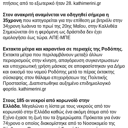
πτήσεις από το εξωτερικό ήταν 28. kathimerini.gr
Στον ανακριτή αναμένεται να οδηγηθεί σήμερα η
35χρονη
που κατηγορείται για την επίθεση με βιτριόλι στην
34χρονη Ιωάννα το πρωί της 20ης Μαΐου, στην Καλλιθέα
Σημειώνεται ότι η φερόμενη ως δράστιδα δεν έχει
ομολογήσει έως τώρα. ΑΠΕ-ΜΠΕ
Εκτακτα μέτρα και καραντίνα σε περιοχές της Ροδόπης
.
Εκτακτα μέτρα που περιλαμβάνουν μεταξύ άλλων
περιορισμούς στην κίνηση, απαγόρευση συγκεντρωσεων
και υποχρεωτική χρήση μάσκας σε αποφασίστηκαν για Δήμο
και οικισμό του νομού Ροδόπης μετά το πέρας έκτακτης
σύσκεψης στον θάλαμο επιχειρήσεων της Πολιτικής
Προστασίας. Διαπιστωθηκε αυξημένο επιδημιολογικό
φορτίο.
kathimerini.gr
Στους 185 οι νεκροί από κορωνοϊό στην
Ελλάδα.
Μεγαλώνει η λίστα με τους νεκρούς από τον
κορωνοϊό στην Ελλάδα καθώς ένα ακόμη άτομο από τον
Εχίνο έχασε τη ζωή του τα ξημερώματα. Πρόκειται για έναν
74χρονο ο οποίος διακομίστηκε από το Νοσοκομείο της