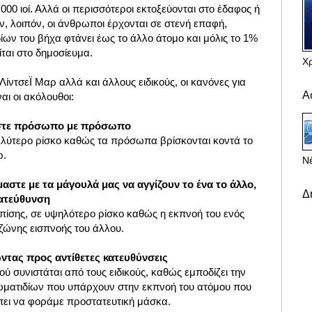
000 ιοί. Αλλά οι περισσότεροι εκτοξεύονται στο έδαφος ή
αν, λοιπόν, οι άνθρωποι έρχονται σε στενή επαφή,
ων του βήχα φτάνει έως το άλλο άτομο και μόλις το 1%
ίται στο δημοσίευμα.
Χ
ΛίντσεΪ Μαρ αλλά και άλλους ειδικούς, οι κανόνες για
Α
αι οι ακόλουθοι:
μαστε πρόσωπο με πρόσωπο
αλύτερο ρίσκο καθώς τα πρόσωπα βρίσκονται κοντά το
ρ.
Νέ
μαστε με τα μάγουλά μας να αγγίζουν το ένα το άλλο,
Δ
κατεύθυνση
επίσης, σε υψηλότερο ρίσκο καθώς η εκπνοή του ενός
 ζώνης εισπνοής του άλλου.
ώντας προς αντίθετες κατευθύνσεις
ύ συνιστάται από τους ειδικούς, καθώς εμποδίζει την
ωματιδίων που υπάρχουν στην εκπνοή του ατόμου που
πει να φοράμε προστατευτική μάσκα.