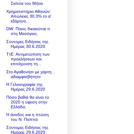
Σκίτσα του Μήνα
Χρηματιστήριο Αθηνών:
Απώλειες 30,3% το α'
εξάμηνο...
DW: Ποιος δικαιούται τι
στη Μεσόγειο;
Σύντομες Ειδήσεις της
Ημέρας 30.6.2020
ΤτΕ: Αντιμετώπιση των
προκλήσεων και
επιτάχυνση τη...
Στο Αγαθονήσι με χάρτη...
αδιαμφισβήτητο
Η Γελοιογραφία της
Ημέρας 29.6.2020
Πόσο βαθιά θα είναι το
2020 η ύφεση στην
Ελλάδα;
H άνοδος και η πτώση
του Ν. Παππά
Σύντομες Ειδήσεις της
Ημέρας 29.6.2020