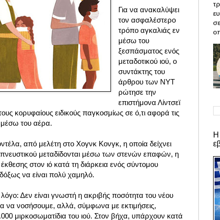
τρ
Για να ανακαλύψει
ε
τον ασφαλέστερο
σε
τρόπο αγκαλιάς εν
οπ
μέσω του
ξεσπάσματος ενός
μεταδοτικού ιού, ο
συντάκτης του
άρθρου των NYT
ρώτησε την
επιστήμονα Λίντσεϊ
τους κορυφαίους ειδικούς παγκοσμίως σε ό,τι αφορά τις
ι μέσω του αέρα.
Η
ε
τέλα, από μελέτη στο Χογνκ Κονγκ, η οποία δείχνει
ναπνευστικού μεταδίδονται μέσω των στενών επαφών, η
 έκθεσης στον ιό κατά τη διάρκεια ενός σύντομου
όξως να είναι πολύ χαμηλό.
ς λόγο: Δεν είναι γνωστή η ακριβής ποσότητα του νέου
ια να νοσήσουμε, αλλά, σύμφωνα με εκτιμήσεις,
1.000 μιρκοσωματίδια του ιού. Στον βήχα, υπάρχουν κατά