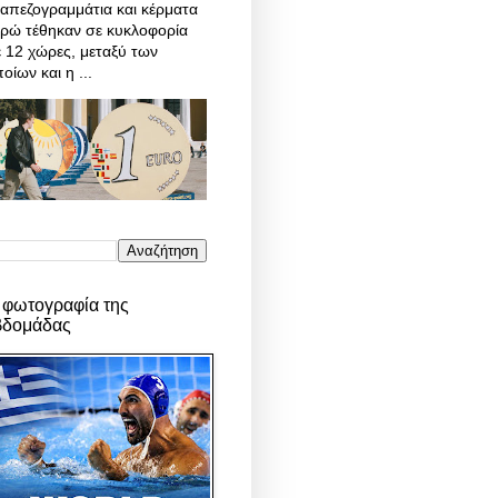
απεζογραμμάτια και κέρματα
υρώ τέθηκαν σε κυκλοφορία
 12 χώρες, μεταξύ των
οίων και η ...
 φωτογραφία της
βδομάδας