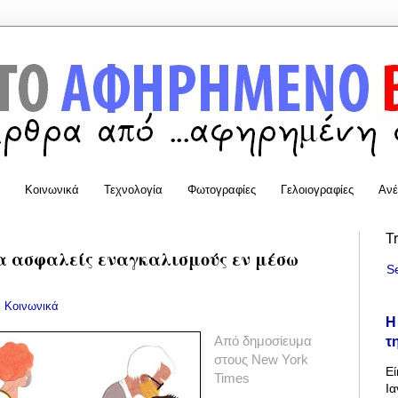
Κοινωνικά
Τεχνολογία
Φωτογραφίες
Γελοιογραφίες
Ανέ
T
ια ασφαλείς εναγκαλισμούς εν μέσω
S
:
Κοινωνικά
Η
τ
Από δημοσίευμα
στους New York
Εί
Times
Ια