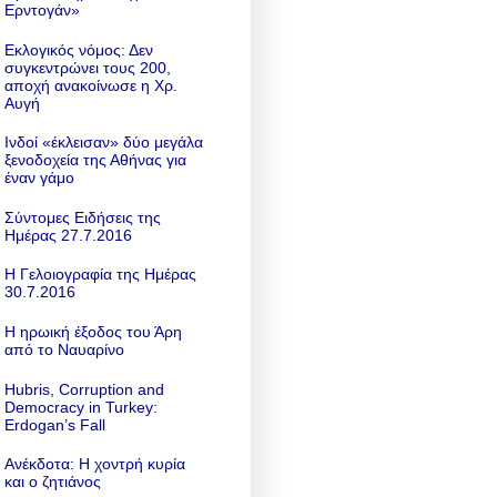
Ερντογάν»
Εκλογικός νόμος: Δεν
συγκεντρώνει τους 200,
αποχή ανακοίνωσε η Χρ.
Αυγή
Ινδοί «έκλεισαν» δύο μεγάλα
ξενοδοχεία της Αθήνας για
έναν γάμο
Σύντομες Ειδήσεις της
Ημέρας 27.7.2016
Η Γελοιογραφία της Ημέρας
30.7.2016
Η ηρωική έξοδος του Άρη
από το Ναυαρίνο
Hubris, Corruption and
Democracy in Turkey:
Erdogan’s Fall
Ανέκδοτα: Η χοντρή κυρία
και ο ζητιάνος