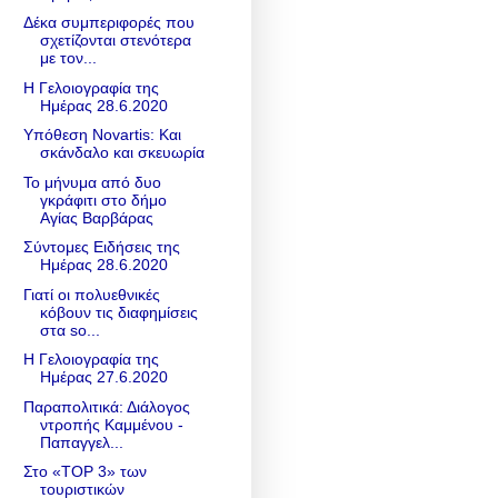
Δέκα συμπεριφορές που
σχετίζονται στενότερα
με τον...
Η Γελοιογραφία της
Ημέρας 28.6.2020
Υπόθεση Νοvartis: Και
σκάνδαλο και σκευωρία
Το μήνυμα από δυο
γκράφιτι στο δήμο
Αγίας Βαρβάρας
Σύντομες Ειδήσεις της
Ημέρας 28.6.2020
Γιατί οι πολυεθνικές
κόβουν τις διαφημίσεις
στα so...
Η Γελοιογραφία της
Ημέρας 27.6.2020
Παραπολιτικά: Διάλογος
ντροπής Καμμένου -
Παπαγγελ...
Στο «TOP 3» των
τουριστικών