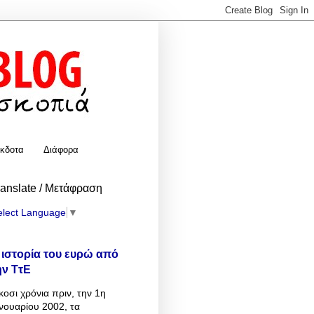
κδοτα
Διάφορα
ranslate / Μετάφραση
elect Language
▼
 ιστορία του ευρώ από
ην ΤτΕ
κοσι χρόνια πριν, την 1η
νουαρίου 2002, τα