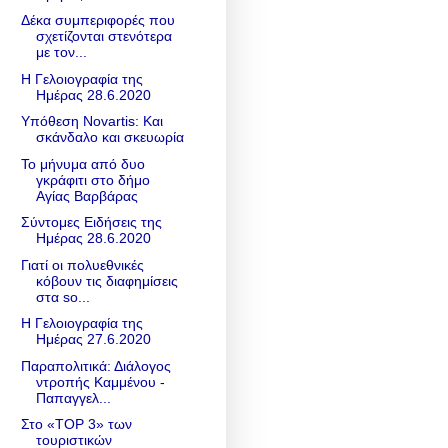
Δέκα συμπεριφορές που
σχετίζονται στενότερα
με τον...
Η Γελοιογραφία της
Ημέρας 28.6.2020
Υπόθεση Νοvartis: Και
σκάνδαλο και σκευωρία
Το μήνυμα από δυο
γκράφιτι στο δήμο
Αγίας Βαρβάρας
Σύντομες Ειδήσεις της
Ημέρας 28.6.2020
Γιατί οι πολυεθνικές
κόβουν τις διαφημίσεις
στα so...
Η Γελοιογραφία της
Ημέρας 27.6.2020
Παραπολιτικά: Διάλογος
ντροπής Καμμένου -
Παπαγγελ...
Στο «TOP 3» των
τουριστικών