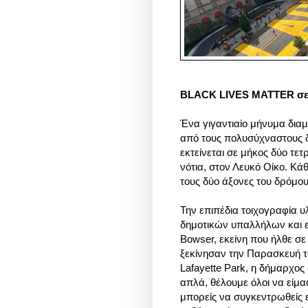
BLACK LIVES MATTER
σε
Ένα γιγαντιαίο μήνυμα δια
από τους πολυσύχναστους 
εκτείνεται σε μήκος δύο τε
νότια, στον Λευκό Οίκο. Κά
τους δύο άξονες του δρόμο
Την επιπέδια τοιχογραφία υ
δημοτικών υπαλλήλων και ε
Bowser, εκείνη που ήλθε σε
ξεκίνησαν την Παρασκευή τ
Lafayette Park,
η δήμαρχος
απλά, θέλουμε όλοι να είμασ
μπορείς να συγκεντρωθείς ει