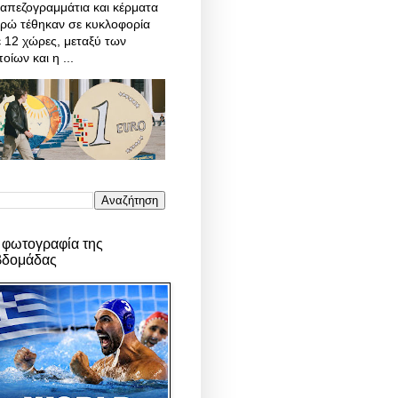
απεζογραμμάτια και κέρματα
υρώ τέθηκαν σε κυκλοφορία
 12 χώρες, μεταξύ των
οίων και η ...
 φωτογραφία της
βδομάδας