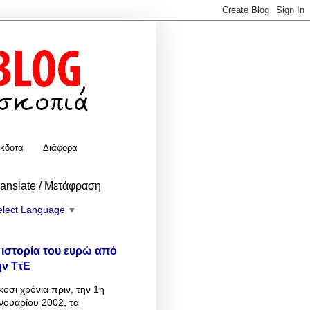
κδοτα
Διάφορα
ranslate / Μετάφραση
elect Language
▼
 ιστορία του ευρώ από
ην ΤτΕ
κοσι χρόνια πριν, την 1η
νουαρίου 2002, τα