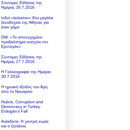
Σύντομες Ειδήσεις της
Ημέρας 26.7.2016
Ινδοί «έκλεισαν» δύο μεγάλα
ξενοδοχεία της Αθήνας για
έναν γάμο
DW: «To αποτυχημένο
πραξικόπημα ενισχύει τον
Ερντογάν»
Σύντομες Ειδήσεις της
Ημέρας 27.7.2016
Η Γελοιογραφία της Ημέρας
30.7.2016
Η ηρωική έξοδος του Άρη
από το Ναυαρίνο
Hubris, Corruption and
Democracy in Turkey:
Erdogan’s Fall
Ανέκδοτα: Η χοντρή κυρία
και ο ζητιάνος