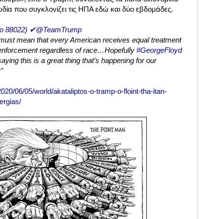
δία που συγκλονίζει τις ΗΠΑ εδώ και δύο εβδομάδες.
to 88022) ✔@TeamTrump
w must mean that every American receives equal treatment
 enforcement regardless of race…Hopefully
#GeorgeFloyd
aying this is a great thing that's happening for our
"
020/06/05/world/akataliptos-o-tramp-o-floint-tha-itan-
ergias/