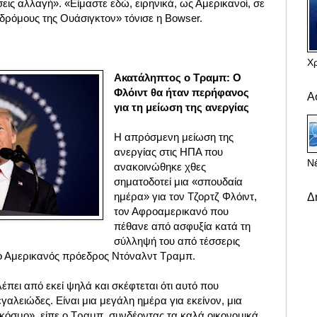
σεις αλλαγή».
«Είμαστε εδώ, ειρηνικά, ως Αμερικανοί, σε
 δρόμους της Ουάσιγκτον» τόνισε η Bowser.
Χ
Ακατάληπτος ο Τραμπ: Ο
Φλόιντ θα ήταν περήφανος
Α
για τη μείωση της ανεργίας
Η απρόσμενη μείωση της
ανεργίας στις ΗΠΑ που
Νέ
ανακοινώθηκε χθες
σηματοδοτεί μια «σπουδαία
ημέρα» για τον Τζορτζ Φλόιντ,
Δ
τον Αφροαμερικανό που
πέθανε από ασφυξία κατά τη
σύλληψή του από τέσσερις
 ο Αμερικανός πρόεδρος Ντόναλντ Τραμπ.
έπει από εκεί ψηλά και σκέφτεται ότι αυτό που
γαλειώδες. Είναι μια μεγάλη ημέρα για εκείνον, μια
 κόσμο», είπε ο Τραμπ, συνδέοντας τα καλά οικονομικά