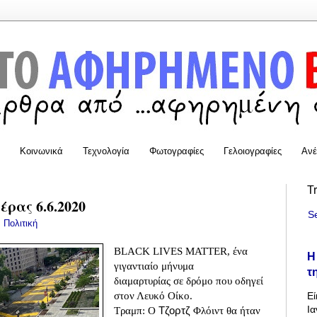
Κοινωνικά
Τεχνολογία
Φωτογραφίες
Γελοιογραφίες
Ανέ
T
ρας 6.6.2020
S
:
Πολιτική
BLACK LIVES MATTER, ένα
Η
γιγαντιαίο μήνυμα
τ
διαμαρτυρίας σε δρόμο που οδηγεί
στον Λευκό Οίκο.
Εί
Ια
Τραμπ: Ο
Τζορτζ
Φλόιντ θα ήταν