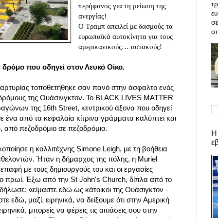
τρ
περήφανος για τη μείωση της
ε
ανεργίας!
σε
Ο Τραμπ απειλεί με δασμούς τα
οπ
ευρωπαϊκά αυτοκίνητα για τους
αμερικανικούς… αστακούς!
 δρόμο που οδηγεί στον Λευκό Οίκο.
μαρτυρίας τοποθετήθηκε σαν πανό στην άσφαλτο ενός
δρόμους της Ουάσινγκτον. Το BLACK LIVES MATTER
τραγώνων της 16th Street, κεντρικού άξονα που οδηγεί
θε ένα από τα κεφαλαία κίτρινα γράμματα καλύπτει και
υ, από πεζοδρόμιο σε πεζοδρόμιο.
Η
ε
λοποίησε η καλλιτέχνης Simone Leigh, με τη βοήθεια
θελοντών. Ήταν η δήμαρχος της πόλης, η Muriel
 επαφή με τους δημιουργούς του και οι εργασίες
ο πρωί. Έξω από την St John's Church, δίπλα από το
δήλωσε: «είμαστε εδώ ως κάτοικοι της Ουάσιγκτον -
τε εδώ, μαζί, ειρηνικά, να δείξουμε ότι στην Αμερική
ρηνικά, μπορείς να φέρεις τις αιτιάσεις σου στην