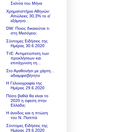
Σκίτσα του Μήνα
Χρηματιστήριο Αθηνών:
Απώλειες 30,3% το α'
εξάμηνο...
DW: Ποιος δικαιούται τι
στη Μεσόγειο;
Σύντομες Ειδήσεις της
Ημέρας 30.6.2020
ΤτΕ: Αντιμετώπιση των
προκλήσεων και
επιτάχυνση τη...
Στο Αγαθονήσι με χάρτη...
αδιαμφισβήτητο
Η Γελοιογραφία της
Ημέρας 29.6.2020
Πόσο βαθιά θα είναι το
2020 η ύφεση στην
Ελλάδα;
H άνοδος και η πτώση
του Ν. Παππά
Σύντομες Ειδήσεις της
Ημέρας 29.6.2020