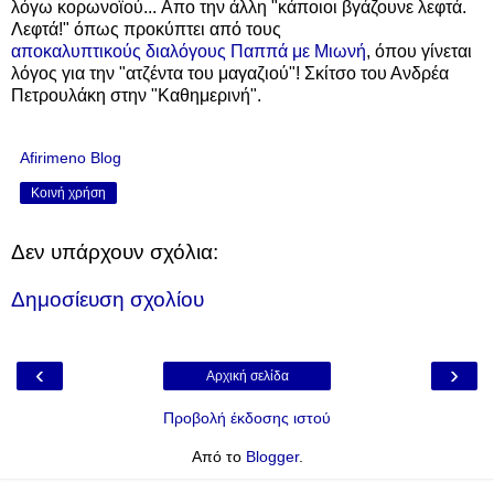
λόγω κορωνοϊού... Απο την άλλη "κάποιοι βγάζουνε λεφτά.
Λεφτά!" όπως προκύπτει από τους
αποκαλυπτικούς διαλόγους Παππά με Μιωνή
, όπου γίνεται
λόγος για την "ατζέντα του μαγαζιού"! Σκίτσο του Ανδρέα
Πετρουλάκη στην "Καθημερινή".
Afirimeno Blog
Κοινή χρήση
Δεν υπάρχουν σχόλια:
Δημοσίευση σχολίου
‹
›
Αρχική σελίδα
Προβολή έκδοσης ιστού
Από το
Blogger
.